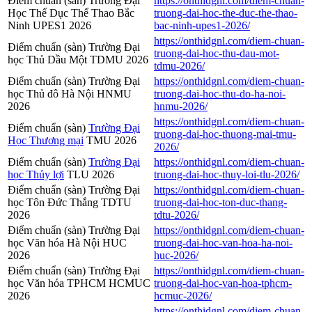
Điểm chuẩn (sàn) Trường Đại
https://onthidgnl.com/diem-chuan-
Học Thể Dục Thể Thao Bắc
truong-dai-hoc-the-duc-the-thao-
Ninh UPES1 2026
bac-ninh-upes1-2026/
https://onthidgnl.com/diem-chuan-
Điểm chuẩn (sàn) Trường Đại
truong-dai-hoc-thu-dau-mot-
học Thủ Dầu Một TDMU 2026
tdmu-2026/
Điểm chuẩn (sàn) Trường Đại
https://onthidgnl.com/diem-chuan-
học Thủ đô Hà Nội HNMU
truong-dai-hoc-thu-do-ha-noi-
2026
hnmu-2026/
https://onthidgnl.com/diem-chuan-
Điểm chuẩn (sàn)
Trường Đại
truong-dai-hoc-thuong-mai-tmu-
Học Thương mại
TMU 2026
2026/
Điểm chuẩn (sàn)
Trường Đại
https://onthidgnl.com/diem-chuan-
học Thủy lợi
TLU 2026
truong-dai-hoc-thuy-loi-tlu-2026/
Điểm chuẩn (sàn) Trường Đại
https://onthidgnl.com/diem-chuan-
học Tôn Đức Thắng TDTU
truong-dai-hoc-ton-duc-thang-
2026
tdtu-2026/
Điểm chuẩn (sàn) Trường Đại
https://onthidgnl.com/diem-chuan-
học Văn hóa Hà Nội HUC
truong-dai-hoc-van-hoa-ha-noi-
2026
huc-2026/
Điểm chuẩn (sàn) Trường Đại
https://onthidgnl.com/diem-chuan-
học Văn hóa TPHCM HCMUC
truong-dai-hoc-van-hoa-tphcm-
2026
hcmuc-2026/
https://onthidgnl.com/diem-chuan-