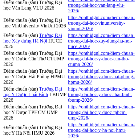
Điểm chuẩn (sàn) Trường Đại
truong-dai-hoc-van-lang-vlu-
học Văn Lang VLU 2026
2026/
https://onthidgnl.com/diem-chuan-
Điểm chuẩn (sàn) Trường Đại
truong-dai-hoc-vinuniversity-
học VinUniversity VinUni 2026
vinuni-2026/
Điểm chuẩn (sàn)
Trường Đại
https://onthidgnl.com/diem-chuan-
học Xây dựng Hà Nội
HUCE
truong-dai-hoc-xay-dung-ha-noi-
2026
huce-2026/
Điểm chuẩn (sàn) Trường Đại
https://onthidgnl.com/diem-chuan-
học Y Dược Cần Thơ CTUMP
truong-dai-hoc-y-duoc-can-tho-
2026
ctump-2026/
Điểm chuẩn (sàn) Trường Đại
https://onthidgnl.com/diem-chuan-
học Y Dược Hải Phòng HPMU
truong-dai-hoc-y-duoc-hai-phong-
2026
hpmu-2026/
Điểm chuẩn (sàn)
Trường Đại
https://onthidgnl.com/diem-chuan-
học Y Dược Thái Bình
TBUMP
truong-dai-hoc-y-duoc-thai-binh-
2026
tbump-2026/
Điểm chuẩn (sàn) Trường Đại
https://onthidgnl.com/diem-chuan-
học Y Dược TPHCM UMP
truong-dai-hoc-y-duoc-tphcm-
2026
ump-2026/
https://onthidgnl.com/diem-chuan-
Điểm chuẩn (sàn) Trường Đại
truong-dai-hoc-y-ha-noi-hmu-
học Y Hà Nội HMU 2026
2026/