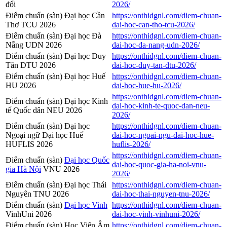
đổi
2026/
Điểm chuẩn (sàn) Đại học Cần
https://onthidgnl.com/diem-chuan-
Thơ TCU 2026
dai-hoc-can-tho-tcu-2026/
Điểm chuẩn (sàn) Đại học Đà
https://onthidgnl.com/diem-chuan-
Nẵng UDN 2026
dai-hoc-da-nang-udn-2026/
Điểm chuẩn (sàn) Đại học Duy
https://onthidgnl.com/diem-chuan-
Tân DTU 2026
dai-hoc-duy-tan-dtu-2026/
Điểm chuẩn (sàn) Đại học Huế
https://onthidgnl.com/diem-chuan-
HU 2026
dai-hoc-hue-hu-2026/
https://onthidgnl.com/diem-chuan-
Điểm chuẩn (sàn) Đại học Kinh
dai-hoc-kinh-te-quoc-dan-neu-
tế Quốc dân NEU 2026
2026/
Điểm chuẩn (sàn) Đại học
https://onthidgnl.com/diem-chuan-
Ngoại ngữ Đại học Huế
dai-hoc-ngoai-ngu-dai-hoc-hue-
HUFLIS 2026
huflis-2026/
https://onthidgnl.com/diem-chuan-
Điểm chuẩn (sàn)
Đại học Quốc
dai-hoc-quoc-gia-ha-noi-vnu-
gia Hà Nội
VNU 2026
2026/
Điểm chuẩn (sàn) Đại học Thái
https://onthidgnl.com/diem-chuan-
Nguyên TNU 2026
dai-hoc-thai-nguyen-tnu-2026/
Điểm chuẩn (sàn)
Đại học Vinh
https://onthidgnl.com/diem-chuan-
VinhUni 2026
dai-hoc-vinh-vinhuni-2026/
Điểm chuẩn (sàn) Học Viện Âm
https://onthidgnl.com/diem-chuan-