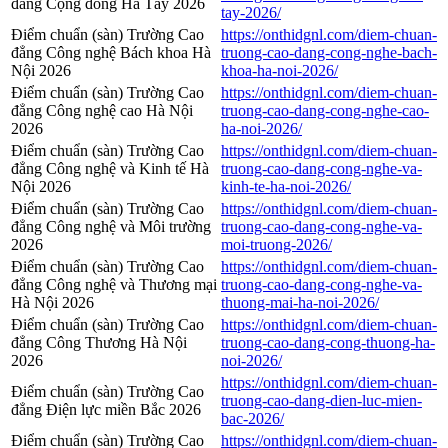
đẳng Cộng đồng Hà Tây 2026
tay-2026/
Điểm chuẩn (sàn) Trường Cao
https://onthidgnl.com/diem-chuan-
đẳng Công nghệ Bách khoa Hà
truong-cao-dang-cong-nghe-bach-
Nội 2026
khoa-ha-noi-2026/
Điểm chuẩn (sàn) Trường Cao
https://onthidgnl.com/diem-chuan-
đẳng Công nghệ cao Hà Nội
truong-cao-dang-cong-nghe-cao-
2026
ha-noi-2026/
Điểm chuẩn (sàn) Trường Cao
https://onthidgnl.com/diem-chuan-
đẳng Công nghệ và Kinh tế Hà
truong-cao-dang-cong-nghe-va-
Nội 2026
kinh-te-ha-noi-2026/
Điểm chuẩn (sàn) Trường Cao
https://onthidgnl.com/diem-chuan-
đẳng Công nghệ và Môi trường
truong-cao-dang-cong-nghe-va-
2026
moi-truong-2026/
Điểm chuẩn (sàn) Trường Cao
https://onthidgnl.com/diem-chuan-
đẳng Công nghệ và Thương mại
truong-cao-dang-cong-nghe-va-
Hà Nội 2026
thuong-mai-ha-noi-2026/
Điểm chuẩn (sàn) Trường Cao
https://onthidgnl.com/diem-chuan-
đẳng Công Thương Hà Nội
truong-cao-dang-cong-thuong-ha-
2026
noi-2026/
https://onthidgnl.com/diem-chuan-
Điểm chuẩn (sàn) Trường Cao
truong-cao-dang-dien-luc-mien-
đẳng Điện lực miền Bắc 2026
bac-2026/
Điểm chuẩn (sàn) Trường Cao
https://onthidgnl.com/diem-chuan-