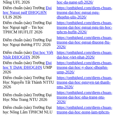
Nẵng UFL 2026
hoc-da-nang-ufl-2026/
Điểm chuẩn (sàn) Trường
Đại
https://onthidgnl.com/diem-chuan-
học Ngoại ngữ ĐHQGHN
truong-dai-hoc-ngoai-ngu-
ULIS 2026
dhqghn-ulis-2026/
Điểm chuẩn (sàn) Trường Đại
https://onthidgnl.com/diem-chuan-
học Ngoại ngữ – Tin học
truong-dai-hoc-ngoai-ngu-tin-hoc-
TPHCM HUFLIT 2026
tphcm-huflit-2026/
https://onthidgnl.com/diem-chuan-
Điểm chuẩn (sàn) Trường Đại
truong-dai-hoc-ngoai-thuong-ftu-
học Ngoại thương FTU 2026
2026/
Điểm chuẩn (sàn)
Đại học Việt
https://onthidgnl.com/diem-chuan-
Nhật ĐHQGHN
2026
dai-hoc-viet-nhat-2026/
Điểm chuẩn (sàn) Trường
Đại
https://onthidgnl.com/diem-chuan-
học Y Dược ĐHQGHN
UMP
truong-dai-hoc-y-duoc-dhqghn-
2026
ump-2026/
Điểm chuẩn (sàn) Trường Đại
https://onthidgnl.com/diem-chuan-
Học Nguyễn Tất Thành NTTU
truong-dai-hoc-nguyen-tat-thanh-
2026
nttu-2026/
https://onthidgnl.com/diem-chuan-
Điểm chuẩn (sàn) Trường Đại
truong-dai-hoc-nha-trang-ntu-
Học Nha Trang NTU 2026
2026/
Điểm chuẩn (sàn) Trường Đại
https://onthidgnl.com/diem-chuan-
học Nông Lâm TPHCM NLU
truong-dai-hoc-nong-lam-tphcm-