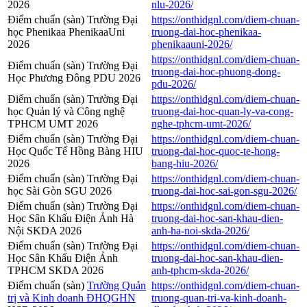
2026
nlu-2026/
Điểm chuẩn (sàn) Trường Đại
https://onthidgnl.com/diem-chuan-
học Phenikaa PhenikaaUni
truong-dai-hoc-phenikaa-
2026
phenikaauni-2026/
https://onthidgnl.com/diem-chuan-
Điểm chuẩn (sàn) Trường Đại
truong-dai-hoc-phuong-dong-
Học Phương Đông PDU 2026
pdu-2026/
Điểm chuẩn (sàn) Trường Đại
https://onthidgnl.com/diem-chuan-
học Quản lý và Công nghệ
truong-dai-hoc-quan-ly-va-cong-
TPHCM UMT 2026
nghe-tphcm-umt-2026/
Điểm chuẩn (sàn) Trường Đại
https://onthidgnl.com/diem-chuan-
Học Quốc Tế Hồng Bàng HIU
truong-dai-hoc-quoc-te-hong-
2026
bang-hiu-2026/
Điểm chuẩn (sàn) Trường Đại
https://onthidgnl.com/diem-chuan-
học Sài Gòn SGU 2026
truong-dai-hoc-sai-gon-sgu-2026/
Điểm chuẩn (sàn) Trường Đại
https://onthidgnl.com/diem-chuan-
Học Sân Khấu Điện Ảnh Hà
truong-dai-hoc-san-khau-dien-
Nội SKDA 2026
anh-ha-noi-skda-2026/
Điểm chuẩn (sàn) Trường Đại
https://onthidgnl.com/diem-chuan-
Học Sân Khấu Điện Ảnh
truong-dai-hoc-san-khau-dien-
TPHCM SKDA 2026
anh-tphcm-skda-2026/
Điểm chuẩn (sàn)
Trường Quản
https://onthidgnl.com/diem-chuan-
trị và Kinh doanh ĐHQGHN
truong-quan-tri-va-kinh-doanh-