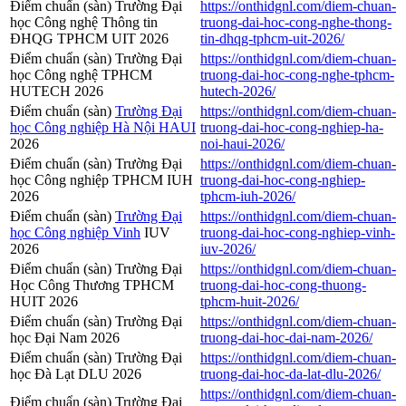
Điểm chuẩn (sàn) Trường Đại
https://onthidgnl.com/diem-chuan-
học Công nghệ Thông tin
truong-dai-hoc-cong-nghe-thong-
ĐHQG TPHCM UIT 2026
tin-dhqg-tphcm-uit-2026/
Điểm chuẩn (sàn) Trường Đại
https://onthidgnl.com/diem-chuan-
học Công nghệ TPHCM
truong-dai-hoc-cong-nghe-tphcm-
HUTECH 2026
hutech-2026/
Điểm chuẩn (sàn)
Trường Đại
https://onthidgnl.com/diem-chuan-
học Công nghiệp Hà Nội HAUI
truong-dai-hoc-cong-nghiep-ha-
2026
noi-haui-2026/
Điểm chuẩn (sàn) Trường Đại
https://onthidgnl.com/diem-chuan-
học Công nghiệp TPHCM IUH
truong-dai-hoc-cong-nghiep-
2026
tphcm-iuh-2026/
Điểm chuẩn (sàn)
Trường Đại
https://onthidgnl.com/diem-chuan-
học Công nghiệp Vinh
IUV
truong-dai-hoc-cong-nghiep-vinh-
2026
iuv-2026/
Điểm chuẩn (sàn) Trường Đại
https://onthidgnl.com/diem-chuan-
Học Công Thương TPHCM
truong-dai-hoc-cong-thuong-
HUIT 2026
tphcm-huit-2026/
Điểm chuẩn (sàn) Trường Đại
https://onthidgnl.com/diem-chuan-
học Đại Nam 2026
truong-dai-hoc-dai-nam-2026/
Điểm chuẩn (sàn) Trường Đại
https://onthidgnl.com/diem-chuan-
học Đà Lạt DLU 2026
truong-dai-hoc-da-lat-dlu-2026/
https://onthidgnl.com/diem-chuan-
Điểm chuẩn (sàn) Trường Đại