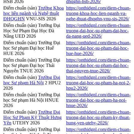
HSB 2026
dhqghn-hsb-2026/
Điểm chuẩn (sàn)
Trường Khoa
https://onthidgnl.com/diem-chuan-
học liên ngành và Nghệ thuật
truong-khoa-hoc-lien-nganh-va-
ĐHQGHN
VNU-SIS 2026
nghe-thuat-dhqghn-vnu-sis-2026/
Điểm chuẩn (sàn) Trường Đại
https://onthidgnl.com/diem-chuan-
Học Sư Phạm Đại Học Đà
truong-dai-hoc-su-pham-dai-hoc-
Nẵng UED 2026
da-nang-ued-2026/
Điểm chuẩn (sàn) Trường Đại
https://onthidgnl.com/diem-chuan-
học Sư phạm Đại học Huế
truong-dai-hoc-su-pham-dai-hoc-
HUE 2026
hue-hue-2026/
Điểm chuẩn (sàn) Trường Đại
https://onthidgnl.com/diem-chuan-
học Sư phạm Đại học Thái
truong-dai-hoc-su-pham-dai-hoc-
Nguyên TNUE 2026
thai-nguyen-tnue-2026/
Điểm chuẩn (sàn)
Trường Đại
https://onthidgnl.com/diem-chuan-
học Sư phạm Hà Nội
2 HPU2
truong-dai-hoc-su-pham-ha-noi-2-
2026
hpu2-2026/
Điểm chuẩn (sàn) Trường Đại
https://onthidgnl.com/diem-chuan-
học Sư phạm Hà Nội HNUE
truong-dai-hoc-su-pham-ha-noi-
2026
hnue-2026/
Điểm chuẩn (sàn)
Trường Đại
https://onthidgnl.com/diem-chuan-
Học Sư Phạm Kỹ Thuật Hưng
truong-dai-hoc-su-pham-ky-thuat-
Yên
UTEHY 2026
hung-yen-utehy-2026/
Điểm chuẩn (sàn) Trường Đại
https://onthidgnl.com/diem-chuan-