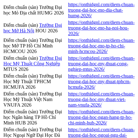
https://onthidgnl.com/diem-chuan-
Điểm chuẩn (sàn) Trường Đại
truong-dai-hoc-mo-dia-chat-
học Mỏ Địa chất HUMG 2026
humg-2026/
https://onthidgnl.com/diem-chuan-
Điểm chuẩn (sàn)
Trường Đại
truong-dai-hoc-mo-ha-noi-hou-
học Mở Hà Nội
HOU 2026
2026/
Điểm chuẩn (sàn) Trường Đại
https://onthidgnl.com/diem-chuan-
học Mở TP Hồ Chí Minh
truong-dai-hoc-mo-tp-ho-chi-
HCMCOU 2026
minh-hcmcou-2026/
Điểm chuẩn (sàn)
Trường Đại
https://onthidgnl.com/diem-chuan-
Học Mỹ Thuật Công Nghiệp
truong-dai-hoc-my-thuat-cong-
MTUS 2026
nghiep-mtus-2026/
Điểm chuẩn (sàn) Trường Đại
https://onthidgnl.com/diem-chuan-
Học Mỹ Thuật TPHCM
truong-dai-hoc-my-thuat-tphcm-
HCMUFA 2026
hcmufa-2026/
Điểm chuẩn (sàn) Trường Đại
https://onthidgnl.com/diem-chuan-
Học Mỹ Thuật Việt Nam
truong-dai-hoc-my-thuat-viet-
VNUFA 2026
nam-vnufa-2026/
Điểm chuẩn (sàn) Trường Đại
https://onthidgnl.com/diem-chuan-
học Ngân hàng TP Hồ Chí
truong-dai-hoc-ngan-hang-tp-ho-
Minh HUB 2026
chi-minh-hub-2026/
Điểm chuẩn (sàn) Trường Đại
https://onthidgnl.com/diem-chuan-
Học Ngoại Ngữ Đại Học Đà
truong-dai-hoc-ngoai-ngu-dai-