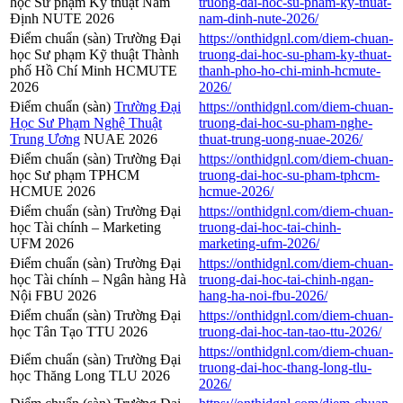
học Sư phạm Kỹ thuật Nam
truong-dai-hoc-su-pham-ky-thuat-
Định NUTE 2026
nam-dinh-nute-2026/
Điểm chuẩn (sàn) Trường Đại
https://onthidgnl.com/diem-chuan-
học Sư phạm Kỹ thuật Thành
truong-dai-hoc-su-pham-ky-thuat-
phố Hồ Chí Minh HCMUTE
thanh-pho-ho-chi-minh-hcmute-
2026
2026/
Điểm chuẩn (sàn)
Trường Đại
https://onthidgnl.com/diem-chuan-
Học Sư Phạm Nghệ Thuật
truong-dai-hoc-su-pham-nghe-
Trung Ương
NUAE 2026
thuat-trung-uong-nuae-2026/
Điểm chuẩn (sàn) Trường Đại
https://onthidgnl.com/diem-chuan-
học Sư phạm TPHCM
truong-dai-hoc-su-pham-tphcm-
HCMUE 2026
hcmue-2026/
Điểm chuẩn (sàn) Trường Đại
https://onthidgnl.com/diem-chuan-
học Tài chính – Marketing
truong-dai-hoc-tai-chinh-
UFM 2026
marketing-ufm-2026/
Điểm chuẩn (sàn) Trường Đại
https://onthidgnl.com/diem-chuan-
học Tài chính – Ngân hàng Hà
truong-dai-hoc-tai-chinh-ngan-
Nội FBU 2026
hang-ha-noi-fbu-2026/
Điểm chuẩn (sàn) Trường Đại
https://onthidgnl.com/diem-chuan-
học Tân Tạo TTU 2026
truong-dai-hoc-tan-tao-ttu-2026/
https://onthidgnl.com/diem-chuan-
Điểm chuẩn (sàn) Trường Đại
truong-dai-hoc-thang-long-tlu-
học Thăng Long TLU 2026
2026/