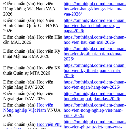
Điểm chuẩn (sàn) Học viện
https://onthidgnl.com/diem-chuan-
Hàng không Việt Nam VAA
hoc-vien-hang-khong-viet-nam-
2026
vaa-2026/
Điểm chuẩn (sàn) Học Viện
https://onthidgnl.com/diem-chuan-
Hành Chính Quốc Gia NAPA
hoc-vien-hanh-chinh-quoc-gia-
2026
napa-2026/
Điểm chuẩn (sàn) Học viện Hậu
https://onthidgnl.com/diem-chuan-
cần MAL 2026
hoc-vien-hau-can-mal-2026/
https://onthidgnl.com/diem-chuan-
Điểm chuẩn (sàn) Học viện Kỹ
hoc-vien-ky-thuat-mat-ma-kma-
thuật Mật mã KMA 2026
2026/
https://onthidgnl.com/diem-chuan-
Điểm chuẩn (sàn) Học viện Kỹ
hoc-vien-ky-thuat-quan-su-mta-
thuật Quân sự MTA 2026
2026/
Điểm chuẩn (sàn) Học viện
https://onthidgnl.com/diem-chuan-
Ngân hàng BAV 2026
hoc-vien-ngan-hang-bav-2026/
Điểm chuẩn (sàn) Học viện
https://onthidgnl.com/diem-chuan-
Ngoại giao DAV 2026
hoc-vien-ngoai-giao-dav-2026/
Điểm chuẩn (sàn)
Học viện
https://onthidgnl.com/diem-chuan-
Nông nghiệp Việt Nam
VNUA
hoc-vien-nong-nghiep-viet-nam-
2026
vnua-2026/
https://onthidgnl.com/diem-chuan-
Điểm chuẩn (sàn)
Học viện Phụ
hoc-vien-phu-nu-viet-nam-vwa-