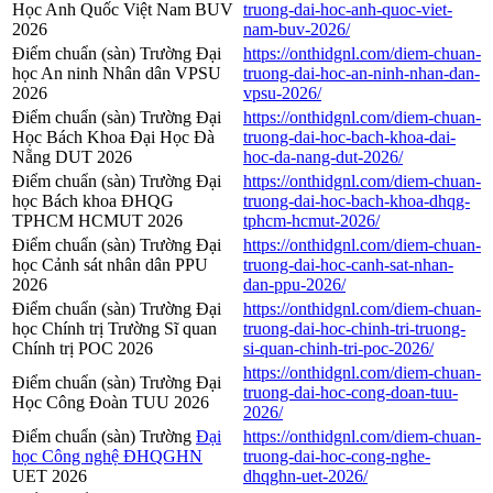
Học Anh Quốc Việt Nam BUV
truong-dai-hoc-anh-quoc-viet-
2026
nam-buv-2026/
Điểm chuẩn (sàn) Trường Đại
https://onthidgnl.com/diem-chuan-
học An ninh Nhân dân VPSU
truong-dai-hoc-an-ninh-nhan-dan-
2026
vpsu-2026/
Điểm chuẩn (sàn) Trường Đại
https://onthidgnl.com/diem-chuan-
Học Bách Khoa Đại Học Đà
truong-dai-hoc-bach-khoa-dai-
Nẵng DUT 2026
hoc-da-nang-dut-2026/
Điểm chuẩn (sàn) Trường Đại
https://onthidgnl.com/diem-chuan-
học Bách khoa ĐHQG
truong-dai-hoc-bach-khoa-dhqg-
TPHCM HCMUT 2026
tphcm-hcmut-2026/
Điểm chuẩn (sàn) Trường Đại
https://onthidgnl.com/diem-chuan-
học Cảnh sát nhân dân PPU
truong-dai-hoc-canh-sat-nhan-
2026
dan-ppu-2026/
Điểm chuẩn (sàn) Trường Đại
https://onthidgnl.com/diem-chuan-
học Chính trị Trường Sĩ quan
truong-dai-hoc-chinh-tri-truong-
Chính trị POC 2026
si-quan-chinh-tri-poc-2026/
https://onthidgnl.com/diem-chuan-
Điểm chuẩn (sàn) Trường Đại
truong-dai-hoc-cong-doan-tuu-
Học Công Đoàn TUU 2026
2026/
Điểm chuẩn (sàn) Trường
Đại
https://onthidgnl.com/diem-chuan-
học Công nghệ ĐHQGHN
truong-dai-hoc-cong-nghe-
UET 2026
dhqghn-uet-2026/