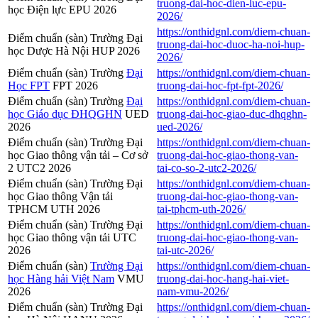
truong-dai-hoc-dien-luc-epu-
học Điện lực EPU 2026
2026/
https://onthidgnl.com/diem-chuan-
Điểm chuẩn (sàn) Trường Đại
truong-dai-hoc-duoc-ha-noi-hup-
học Dược Hà Nội HUP 2026
2026/
Điểm chuẩn (sàn) Trường
Đại
https://onthidgnl.com/diem-chuan-
Học FPT
FPT 2026
truong-dai-hoc-fpt-fpt-2026/
Điểm chuẩn (sàn) Trường
Đại
https://onthidgnl.com/diem-chuan-
học Giáo dục ĐHQGHN
UED
truong-dai-hoc-giao-duc-dhqghn-
2026
ued-2026/
Điểm chuẩn (sàn) Trường Đại
https://onthidgnl.com/diem-chuan-
học Giao thông vận tải – Cơ sở
truong-dai-hoc-giao-thong-van-
2 UTC2 2026
tai-co-so-2-utc2-2026/
Điểm chuẩn (sàn) Trường Đại
https://onthidgnl.com/diem-chuan-
học Giao thông Vận tải
truong-dai-hoc-giao-thong-van-
TPHCM UTH 2026
tai-tphcm-uth-2026/
Điểm chuẩn (sàn) Trường Đại
https://onthidgnl.com/diem-chuan-
học Giao thông vận tải UTC
truong-dai-hoc-giao-thong-van-
2026
tai-utc-2026/
Điểm chuẩn (sàn)
Trường Đại
https://onthidgnl.com/diem-chuan-
học Hàng hải Việt Nam
VMU
truong-dai-hoc-hang-hai-viet-
2026
nam-vmu-2026/
Điểm chuẩn (sàn) Trường Đại
https://onthidgnl.com/diem-chuan-