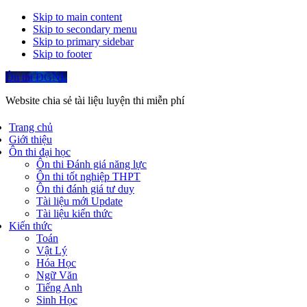
Skip to main content
Skip to secondary menu
Skip to primary sidebar
Skip to footer
Ôn thi ĐGNL
Website chia sẻ tài liệu luyện thi miễn phí
Trang chủ
Giới thiệu
Ôn thi đại học
Ôn thi Đánh giá năng lực
Ôn thi tốt nghiệp THPT
Ôn thi đánh giá tư duy
Tài liệu mới Update
Tài liệu kiến thức
Kiến thức
Toán
Vật Lý
Hóa Học
Ngữ Văn
Tiếng Anh
Sinh Học