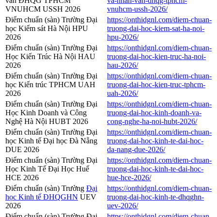
văn ĐHQG TPHCM
va-nhan-van-dhqg-tphcm-
VNUHCM USSH 2026
vnuhcm-ussh-2026/
Điểm chuẩn (sàn) Trường Đại
https://onthidgnl.com/diem-chuan-
học Kiểm sát Hà Nội HPU
truong-dai-hoc-kiem-sat-ha-noi-
2026
hpu-2026/
Điểm chuẩn (sàn) Trường Đại
https://onthidgnl.com/diem-chuan-
Học Kiến Trúc Hà Nội HAU
truong-dai-hoc-kien-truc-ha-noi-
2026
hau-2026/
Điểm chuẩn (sàn) Trường Đại
https://onthidgnl.com/diem-chuan-
học Kiến trúc TPHCM UAH
truong-dai-hoc-kien-truc-tphcm-
2026
uah-2026/
Điểm chuẩn (sàn) Trường Đại
https://onthidgnl.com/diem-chuan-
Học Kinh Doanh và Công
truong-dai-hoc-kinh-doanh-va-
Nghệ Hà Nội HUBT 2026
cong-nghe-ha-noi-hubt-2026/
Điểm chuẩn (sàn) Trường Đại
https://onthidgnl.com/diem-chuan-
học Kinh tế Đại học Đà Nẵng
truong-dai-hoc-kinh-te-dai-hoc-
DUE 2026
da-nang-due-2026/
Điểm chuẩn (sàn) Trường Đại
https://onthidgnl.com/diem-chuan-
Học Kinh Tế Đại Học Huế
truong-dai-hoc-kinh-te-dai-hoc-
HCE 2026
hue-hce-2026/
Điểm chuẩn (sàn) Trường
Đại
https://onthidgnl.com/diem-chuan-
học Kinh tế ĐHQGHN
UEV
truong-dai-hoc-kinh-te-dhqghn-
2026
uev-2026/
Điểm chuẩn (sàn) Trường Đại
https://onthidgnl.com/diem-chuan-