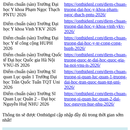
Điểm chuẩn (sàn) Trường Đại
https://onthidgnl.com/diem-chuan-
học Y khoa Phạm Ngọc Thạch
truong-dai-hoc-y-khoa-pham-
PNTU 2026
ngoc-thach-pntu-2026/
https://onthidgnl.com/diem-chuan-
Điểm chuẩn (sàn) Trường Đại
truong-dai-hoc-y-khoa-vinh-ykv-
học Y khoa Vinh YKV 2026
2026/
Điểm chuẩn (sàn) Trường Đại
https://onthidgnl.com/diem-chuan-
học Y tế công cộng HUPH
truong-dai-hoc-y-te-cong-cong-
2026
huph-2026/
Điểm chuẩn (sàn) Trường Quốc
https://onthidgnl.com/diem-chuan-
tế Đại học Quốc gia Hà Nội
truong-quoc-te-dai-hoc-quoc-gia-
VNU-IS 2026
ha-noi-vnu-is-2026/
Điểm chuẩn (sàn) Trường Sĩ
https://onthidgnl.com/diem-chuan-
quan Lục quân 1 Trường Đại
truong-si-quan-luc-quan-1-truong-
học Trần Quốc Tuấn TQT Uni
dai-hoc-tran-quoc-tuan-tqt-uni-
2026
2026/
Điểm chuẩn (sàn) Trường Sĩ
https://onthidgnl.com/diem-chuan-
Quan Lục Quân 2 – Đại học
truong-si-quan-luc-quan-2-dai-
Nguyễn Huệ NHU 2026
hoc-nguyen-hue-nhu-2026/
Thông tin sẽ được Onthidgnl cập nhập đầy đủ trong thời gian sớm
nhất!