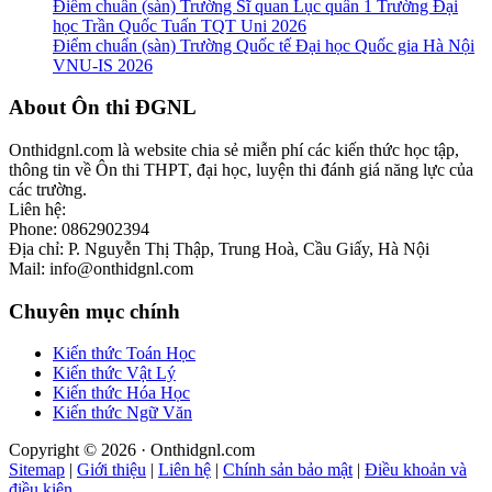
Điểm chuẩn (sàn) Trường Sĩ quan Lục quân 1 Trường Đại
học Trần Quốc Tuấn TQT Uni 2026
Điểm chuẩn (sàn) Trường Quốc tế Đại học Quốc gia Hà Nội
VNU-IS 2026
Footer
About Ôn thi ĐGNL
Onthidgnl.com là website chia sẻ miễn phí các kiến thức học tập,
thông tin về Ôn thi THPT, đại học, luyện thi đánh giá năng lực của
các trường.
Liên hệ:
Phone: 0862902394
Địa chỉ: P. Nguyễn Thị Thập, Trung Hoà, Cầu Giấy, Hà Nội
Mail: info@onthidgnl.com
Chuyên mục chính
Kiến thức Toán Học
Kiến thức Vật Lý
Kiến thức Hóa Học
Kiến thức Ngữ Văn
Copyright © 2026 · Onthidgnl.com
Sitemap
|
Giới thiệu
|
Liên hệ
|
Chính sản bảo mật
|
Điều khoản và
điều kiện