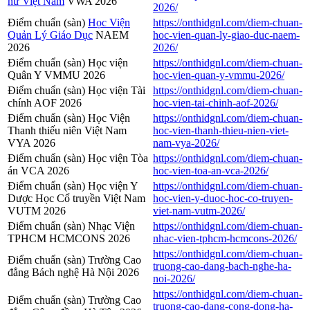
nữ Việt Nam
VWA 2026
2026/
Điểm chuẩn (sàn)
Học Viện
https://onthidgnl.com/diem-chuan-
Quản Lý Giáo Dục
NAEM
hoc-vien-quan-ly-giao-duc-naem-
2026
2026/
Điểm chuẩn (sàn) Học viện
https://onthidgnl.com/diem-chuan-
Quân Y VMMU 2026
hoc-vien-quan-y-vmmu-2026/
Điểm chuẩn (sàn) Học viện Tài
https://onthidgnl.com/diem-chuan-
chính AOF 2026
hoc-vien-tai-chinh-aof-2026/
Điểm chuẩn (sàn) Học Viện
https://onthidgnl.com/diem-chuan-
Thanh thiếu niên Việt Nam
hoc-vien-thanh-thieu-nien-viet-
VYA 2026
nam-vya-2026/
Điểm chuẩn (sàn) Học viện Tòa
https://onthidgnl.com/diem-chuan-
án VCA 2026
hoc-vien-toa-an-vca-2026/
Điểm chuẩn (sàn) Học viện Y
https://onthidgnl.com/diem-chuan-
Dược Học Cổ truyền Việt Nam
hoc-vien-y-duoc-hoc-co-truyen-
VUTM 2026
viet-nam-vutm-2026/
Điểm chuẩn (sàn) Nhạc Viện
https://onthidgnl.com/diem-chuan-
TPHCM HCMCONS 2026
nhac-vien-tphcm-hcmcons-2026/
https://onthidgnl.com/diem-chuan-
Điểm chuẩn (sàn) Trường Cao
truong-cao-dang-bach-nghe-ha-
đẳng Bách nghệ Hà Nội 2026
noi-2026/
https://onthidgnl.com/diem-chuan-
Điểm chuẩn (sàn) Trường Cao
truong-cao-dang-cong-dong-ha-