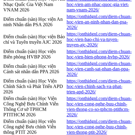
Nhạc Quốc Gia Việt Nam
hoc-vien-am-nhac-quoc-gia-viet-
VNAM 2026
nam-vnam-2026/
https://onthidgnl.com/diem-chuan-
Điểm chuẩn (sàn) Học viện An
hoc-vien-an-ninh-nhan-dan-psa-
ninh Nhân dân PSA 2026
2026/
https://onthidgnl.com/diem-chuan-
Điểm chuẩn (sàn) Học viện Báo
hoc-vien-bao-chi-va-tuyen-
chí và Tuyên truyền AJC 2026
truyen-ajc-2026/
Điểm chuẩn (sàn) Học viện
https://onthidgnl.com/diem-chuan-
Biên phòng HVBP 2026
hoc-vien-bien-phong-hvbp-2026/
https://onthidgnl.com/diem-chuan-
Điểm chuẩn (sàn) Học viện
hoc-vien-canh-sat-nhan-dan-ppa-
Cảnh sát nhân dân PPA 2026
2026/
Điểm chuẩn (sàn) Học Viện
https://onthidgnl.com/diem-chuan-
Chính Sách và Phát Triển APD
hoc-vien-chinh-sach-va-phat-
2026
trien-apd-2026/
Điểm chuẩn (sàn) Học Viện
https://onthidgnl.com/diem-chuan-
Công Nghệ Bưu Chính Viễn
hoc-vien-cong-nghe-buu-chinh-
Thông Cơ sở TPHCM
vien-thong-co-so-tphcm-ptithcm-
PTITHCM 2026
2026/
Điểm chuẩn (sàn) Học viện
https://onthidgnl.com/diem-chuan-
Công nghệ Bưu chính Viễn
hoc-vien-cong-nghe-buu-chinh-
thông PTIT 2026
vien-thong-ptit-2026/