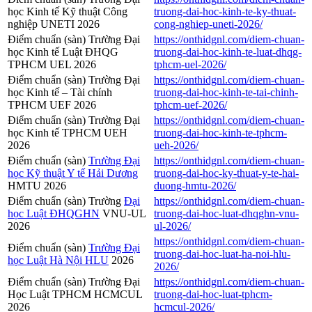
học Kinh tế Kỹ thuật Công
truong-dai-hoc-kinh-te-ky-thuat-
nghiệp UNETI 2026
cong-nghiep-uneti-2026/
Điểm chuẩn (sàn) Trường Đại
https://onthidgnl.com/diem-chuan-
học Kinh tế Luật ĐHQG
truong-dai-hoc-kinh-te-luat-dhqg-
TPHCM UEL 2026
tphcm-uel-2026/
Điểm chuẩn (sàn) Trường Đại
https://onthidgnl.com/diem-chuan-
học Kinh tế – Tài chính
truong-dai-hoc-kinh-te-tai-chinh-
TPHCM UEF 2026
tphcm-uef-2026/
Điểm chuẩn (sàn) Trường Đại
https://onthidgnl.com/diem-chuan-
học Kinh tế TPHCM UEH
truong-dai-hoc-kinh-te-tphcm-
2026
ueh-2026/
Điểm chuẩn (sàn)
Trường Đại
https://onthidgnl.com/diem-chuan-
học Kỹ thuật Y tế Hải Dương
truong-dai-hoc-ky-thuat-y-te-hai-
HMTU 2026
duong-hmtu-2026/
Điểm chuẩn (sàn) Trường
Đại
https://onthidgnl.com/diem-chuan-
học Luật ĐHQGHN
VNU-UL
truong-dai-hoc-luat-dhqghn-vnu-
2026
ul-2026/
https://onthidgnl.com/diem-chuan-
Điểm chuẩn (sàn)
Trường Đại
truong-dai-hoc-luat-ha-noi-hlu-
học Luật Hà Nội HLU
2026
2026/
Điểm chuẩn (sàn) Trường Đại
https://onthidgnl.com/diem-chuan-
Học Luật TPHCM HCMCUL
truong-dai-hoc-luat-tphcm-
2026
hcmcul-2026/