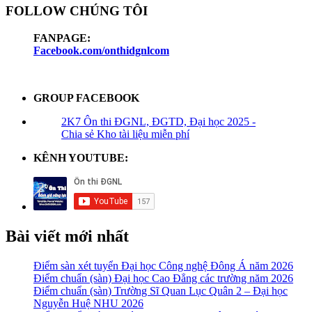
FOLLOW CHÚNG TÔI
FANPAGE:
Facebook.com/onthidgnlcom
GROUP FACEBOOK
2K7 Ôn thi ĐGNL, ĐGTD, Đại học 2025 -
Chia sẻ Kho tài liệu miễn phí
KÊNH YOUTUBE:
Bài viết mới nhất
Điểm sàn xét tuyển Đại học Công nghệ Đông Á năm 2026
Điểm chuẩn (sàn) Đại học Cao Đẳng các trường năm 2026
Điểm chuẩn (sàn) Trường Sĩ Quan Lục Quân 2 – Đại học
Nguyễn Huệ NHU 2026