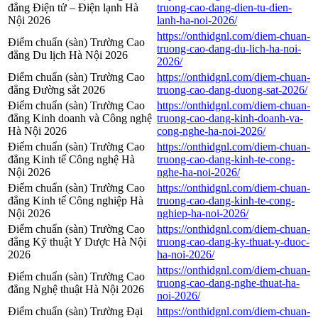
đẳng Điện tử – Điện lạnh Hà
truong-cao-dang-dien-tu-dien-
Nội 2026
lanh-ha-noi-2026/
https://onthidgnl.com/diem-chuan-
Điểm chuẩn (sàn) Trường Cao
truong-cao-dang-du-lich-ha-noi-
đẳng Du lịch Hà Nội 2026
2026/
Điểm chuẩn (sàn) Trường Cao
https://onthidgnl.com/diem-chuan-
đẳng Đường sắt 2026
truong-cao-dang-duong-sat-2026/
Điểm chuẩn (sàn) Trường Cao
https://onthidgnl.com/diem-chuan-
đẳng Kinh doanh và Công nghệ
truong-cao-dang-kinh-doanh-va-
Hà Nội 2026
cong-nghe-ha-noi-2026/
Điểm chuẩn (sàn) Trường Cao
https://onthidgnl.com/diem-chuan-
đẳng Kinh tế Công nghệ Hà
truong-cao-dang-kinh-te-cong-
Nội 2026
nghe-ha-noi-2026/
Điểm chuẩn (sàn) Trường Cao
https://onthidgnl.com/diem-chuan-
đẳng Kinh tế Công nghiệp Hà
truong-cao-dang-kinh-te-cong-
Nội 2026
nghiep-ha-noi-2026/
Điểm chuẩn (sàn) Trường Cao
https://onthidgnl.com/diem-chuan-
đẳng Kỹ thuật Y Dược Hà Nội
truong-cao-dang-ky-thuat-y-duoc-
2026
ha-noi-2026/
https://onthidgnl.com/diem-chuan-
Điểm chuẩn (sàn) Trường Cao
truong-cao-dang-nghe-thuat-ha-
đẳng Nghệ thuật Hà Nội 2026
noi-2026/
Điểm chuẩn (sàn) Trường Đại
https://onthidgnl.com/diem-chuan-