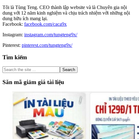
Tôi là Tùng Teng. CEO thành lập website và là Chuyên gia nội
dung với 12 năm kinh nghiệm và chịu trách nhiệm với những nội
dung hữu ích mang lại.
Facebook:
facebook.com/caca9x
Instagram:
instagram.com/tungteng9x/
Pinterest:
pinterest.com/tungteng9x/
Primary
Tìm kiếm
Sidebar
Search
the
site
Săn mã giảm giá tài liệu
...