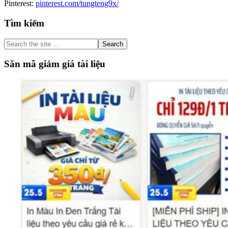
Pinterest:
pinterest.com/tungteng9x/
Primary
Tìm kiếm
Sidebar
Search
the
site
Săn mã giảm giá tài liệu
...