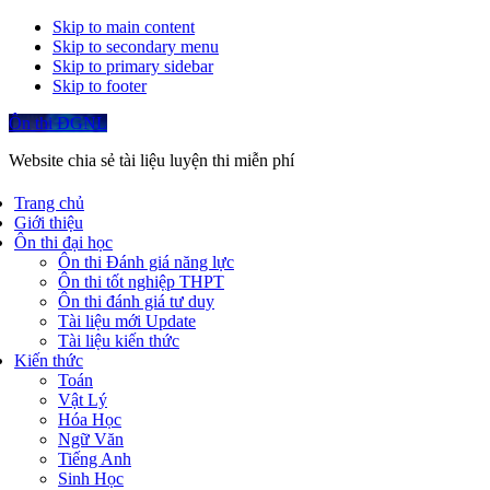
Skip to main content
Skip to secondary menu
Skip to primary sidebar
Skip to footer
Ôn thi ĐGNL
Website chia sẻ tài liệu luyện thi miễn phí
Trang chủ
Giới thiệu
Ôn thi đại học
Ôn thi Đánh giá năng lực
Ôn thi tốt nghiệp THPT
Ôn thi đánh giá tư duy
Tài liệu mới Update
Tài liệu kiến thức
Kiến thức
Toán
Vật Lý
Hóa Học
Ngữ Văn
Tiếng Anh
Sinh Học