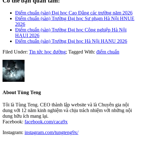
Có thể bạn quan tâm:
Điểm chuẩn (sàn) Đại học Cao Đẳng các trường năm 2026
Điểm chuẩn (sàn) Trường Đại học Sư phạm Hà Nội HNUE
2026
Điểm chuẩn (sàn) Trường Đại học Công nghiệp Hà Nội
HAUI 2026
Điểm chuẩn (sàn) Trường Đại học Hà Nội HANU 2026
Filed Under:
Tin tức học đường
;
Tagged With:
điểm chuẩn
About
Tùng Teng
Tôi là Tùng Teng. CEO thành lập website và là Chuyên gia nội
dung với 12 năm kinh nghiệm và chịu trách nhiệm với những nội
dung hữu ích mang lại.
Facebook:
facebook.com/caca9x
Instagram:
instagram.com/tungteng9x/