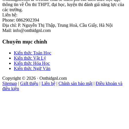
thông tin về Ôn thi THPT, đại học, luyện thi đánh giá năng lực của
các trường.
Liên hệ:
Phone: 0862902394
Địa chỉ: P. Nguyễn Thị Thập, Trung Hoà, Cầu Giấy, Hà Nội
Mail: info@onthidgnl.com
Chuyên mục chính
Kiến thức Toán Học
Kiến thức Vật Lý
Kiến thức Hóa Học
Kiến thức Ngữ Văn
Copyright © 2026 · Onthidgnl.com
Sitemap
|
Giới thiệu
|
Liên hệ
|
Chính sản bảo mật
|
Điều khoản và
điều kiện