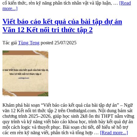
cố kiến thức, rèn kỹ năng phân tích nhân vật và lập luận, …
[Read
about
more...]
Soạn
bài
Viết báo cáo kết quả của bài tập dự án
Những
Văn 12 Kết nối tri thức tập 2
trò
lố
hay
Tác giả
Tùng Teng
posted
25/07/2025
là
Va-
ren
và
Phan
Bội
Châu
Văn
12
KNTT
tập
Khám phá bài soạn “Viết báo cáo kết quả của bài tập dự án” – Ngữ
2
văn 12 Kết nối tri thức tập 2 trên Onthidgnl.com. Nội dung bám sát
chương trình 2025–2026, giúp học sinh 2k8 ôn thi THPT nắm vững
quy trình và kỹ năng viết báo cáo khoa học, trình bày kết quả dự án
một cách logic và thuyết phục. Bài soạn chi tiết, dễ hiểu sẽ hỗ trợ
abou
các em rèn kỹ năng viết, phân tích và tổng hợp …
[Read more...]