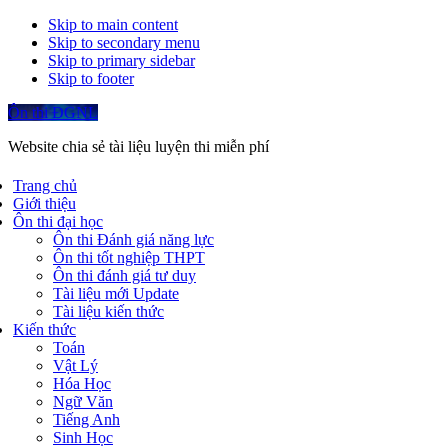
Skip to main content
Skip to secondary menu
Skip to primary sidebar
Skip to footer
Ôn thi ĐGNL
Website chia sẻ tài liệu luyện thi miễn phí
Trang chủ
Giới thiệu
Ôn thi đại học
Ôn thi Đánh giá năng lực
Ôn thi tốt nghiệp THPT
Ôn thi đánh giá tư duy
Tài liệu mới Update
Tài liệu kiến thức
Kiến thức
Toán
Vật Lý
Hóa Học
Ngữ Văn
Tiếng Anh
Sinh Học