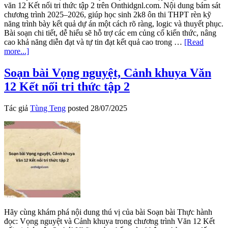
văn 12 Kết nối tri thức tập 2 trên Onthidgnl.com. Nội dung bám sát
chương trình 2025–2026, giúp học sinh 2k8 ôn thi THPT rèn kỹ
năng trình bày kết quả dự án một cách rõ ràng, logic và thuyết phục.
Bài soạn chi tiết, dễ hiểu sẽ hỗ trợ các em củng cố kiến thức, nâng
cao khả năng diễn đạt và tự tin đạt kết quả cao trong …
[Read
about
more...]
Trình
bày
Soạn bài Vọng nguyệt, Cảnh khuya Văn
kết
12 Kết nối tri thức tập 2
quả
của
bài
Tác giả
Tùng Teng
posted
28/07/2025
tập
sự
án
Văn
12
KNTT
tập
2
Hãy cùng khám phá nội dung thú vị của bài Soạn bài Thực hành
đọc: Vọng nguyệt và Cảnh khuya trong chương trình Văn 12 Kết