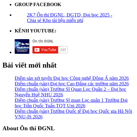
GROUP FACEBOOK
2K7 Ôn thi ĐGNL, ĐGTD, Đại học 2025 -
Chia sẻ Kho tài liệu miễn phí
KÊNH YOUTUBE:
Bài viết mới nhất
Điểm sàn xét tuyển Đại học Công nghệ Đông Á năm 2026
Điểm chuẩn (sàn) Đại học Cao Đẳng các trường năm 2026
Điểm chuẩn (sàn) Trường Sĩ Quan Lục Quân 2 – Đại học
Nguyễn Huệ NHU 2026
Điểm chuẩn (sàn) Trường Sĩ quan Lục quân 1 Trường Đại
học Trần Quốc Tuấn TQT Uni 2026
Điểm chuẩn (sàn) Trường Quốc tế Đại học Quốc gia Hà Nội
VNU-IS 2026
Footer
About Ôn thi ĐGNL