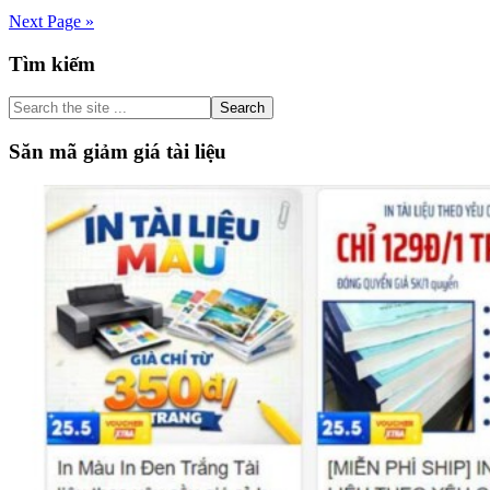
Viết
Next Page »
báo
cáo
Primary
Tìm kiếm
kết
quả
Sidebar
của
Search
bài
the
tập
site
Săn mã giảm giá tài liệu
dự
...
án
Văn
12
Kết
nối
tri
thức
tập
2