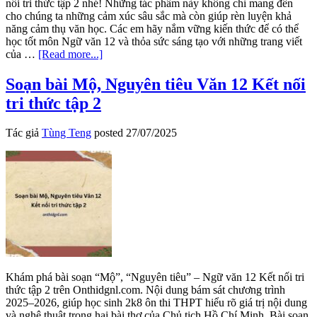
nối tri thức tập 2 nhé! Những tác phẩm này không chỉ mang đến
cho chúng ta những cảm xúc sâu sắc mà còn giúp rèn luyện khả
năng cảm thụ văn học. Các em hãy nắm vững kiến thức để có thể
học tốt môn Ngữ văn 12 và thỏa sức sáng tạo với những trang viết
about
của …
[Read more...]
Soạn
bài
Soạn bài Mộ, Nguyên tiêu Văn 12 Kết nối
Vọng
tri thức tập 2
nguyệt,
Cảnh
khuya
Tác giả
Tùng Teng
posted
27/07/2025
Văn
12
Kết
nối
tri
thức
tập
2
Khám phá bài soạn “Mộ”, “Nguyên tiêu” – Ngữ văn 12 Kết nối tri
thức tập 2 trên Onthidgnl.com. Nội dung bám sát chương trình
2025–2026, giúp học sinh 2k8 ôn thi THPT hiểu rõ giá trị nội dung
và nghệ thuật trong hai bài thơ của Chủ tịch Hồ Chí Minh. Bài soạn