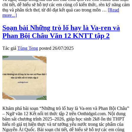
chi tiết, dễ hiểu sẽ hỗ trợ các em củng cố kiến thức, rèn kỹ năng cảm
thụ và phân tích thơ, từ đó đạt kết quả cao trong môn …
[Read
about
more...]
Soạn
bài
Soạn bài Những trò lố hay là Va-ren và
Mộ,
Phan Bội Châu Văn 12 KNTT tập 2
Nguyên
tiêu
Văn
Tác giả
Tùng Teng
posted
26/07/2025
12
Kết
nối
tri
thức
tập
2
Khám phá bài soạn “Những trò lố hay là Va-ren và Phan Bội Châu”
– Ngữ văn 12 Kết nối tri thức tập 2 trên Onthidgnl.com. Nội dung
bám sát chương trình 2025–2026, giúp học sinh 2k8 ôn thi THPT
hiểu rõ giá trị hiện thực và tư tưởng yêu nước trong tác phẩm của
Nguyễn Ái Quốc. Bài soạn chi tiết, dễ hiểu sẽ hỗ trợ các em củng