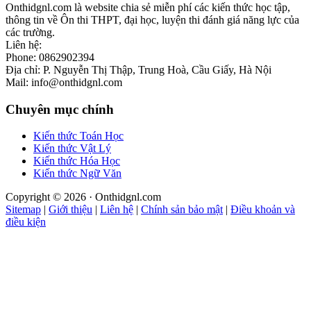
Onthidgnl.com là website chia sẻ miễn phí các kiến thức học tập,
thông tin về Ôn thi THPT, đại học, luyện thi đánh giá năng lực của
các trường.
Liên hệ:
Phone: 0862902394
Địa chỉ: P. Nguyễn Thị Thập, Trung Hoà, Cầu Giấy, Hà Nội
Mail: info@onthidgnl.com
Chuyên mục chính
Kiến thức Toán Học
Kiến thức Vật Lý
Kiến thức Hóa Học
Kiến thức Ngữ Văn
Copyright © 2026 · Onthidgnl.com
Sitemap
|
Giới thiệu
|
Liên hệ
|
Chính sản bảo mật
|
Điều khoản và
điều kiện