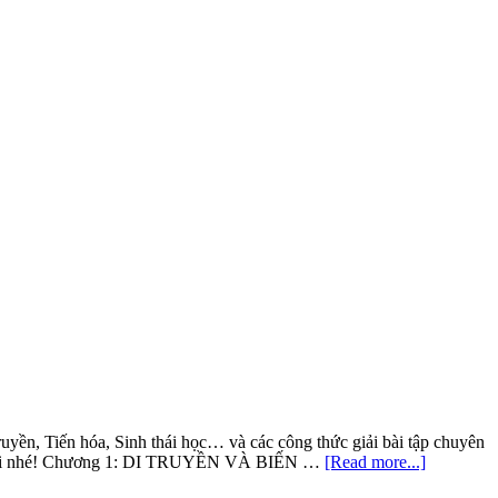
uyền, Tiến hóa, Sinh thái học… và các công thức giải bài tập chuyên
about
 cuối bài nhé! Chương 1: DI TRUYỀN VÀ BIẾN …
[Read more...]
Tổng