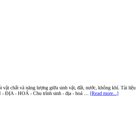
Sinh
thái
học
phục
hồi
và
bảo
tồn
đa
dạng
Sinh
học
i vật chất và năng lượng giữa sinh vật, đất, nước, không khí. Tài liệu
about
ỊA - HOÁ - Chu trình sinh - địa - hoá …
[Read more...]
Chu
trình
Sinh
–
Địa
–
Hóa
và