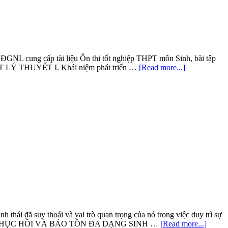
Sinh
Học
hi ĐGNL cung cấp tài liệu Ôn thi tốt nghiệp THPT môn Sinh, bài tập
about
 TẮT LÝ THUYẾT I. Khái niệm phát triển …
[Read more...]
Phát
triển
bền
vững
–
Lý
thuyết
và
vận
dụng
 thái đã suy thoái và vai trò quan trọng của nó trong việc duy trì sự
about
THÁI HỌC PHỤC HỒI VÀ BẢO TỒN ĐA DẠNG SINH …
[Read more...]