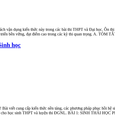
à cách vận dụng kiến thức này trong các bài thi THPT và Đại học. Ôn t
t triển bền vững, đạt điểm cao trong các kỳ thi quan trọng. A. TÓM
Sinh học
Bài viết cung cấp kiến thức nền tảng, các phương pháp phục hồi hệ sinh
nh hữu ích cho học sinh THPT và luyện thi ĐGNL. BÀI 1: SINH 