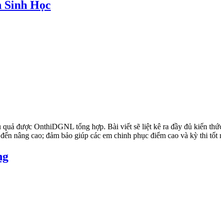
n Sinh Học
 được OnthiDGNL tổng hợp. Bài viết sẽ liệt kê ra đầy đủ kiến thức t
đến nâng cao; đảm bảo giúp các em chinh phục điểm cao và kỳ thi tốt 
ng