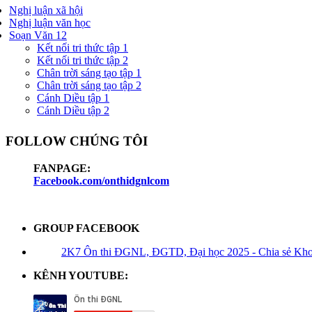
Nghị luận xã hội
Nghị luận văn học
Soạn Văn 12
Kết nối tri thức tập 1
Kết nối tri thức tập 2
Chân trời sáng tạo tập 1
Chân trời sáng tạo tập 2
Cánh Diều tập 1
Cánh Diều tập 2
FOLLOW CHÚNG TÔI
FANPAGE:
Facebook.com/onthidgnlcom
GROUP FACEBOOK
2K7 Ôn thi ĐGNL, ĐGTD, Đại học 2025 - Chia sẻ Kho t
KÊNH YOUTUBE: