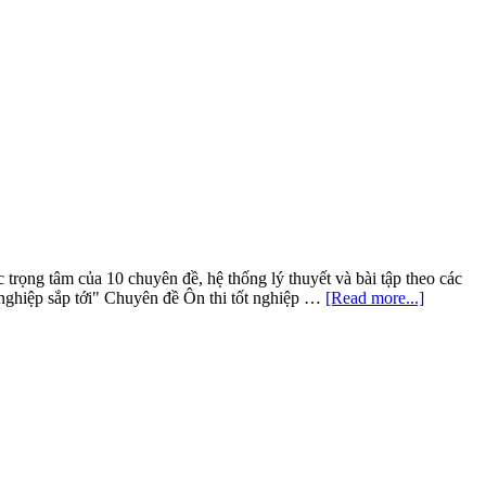
hợp
Kiến
thức
Ôn
thi
Sinh
tốt
nghiệp
THPT
rọng tâm của 10 chuyên đề, hệ thống lý thuyết và bài tập theo các
about
nghiệp sắp tới" Chuyên đề Ôn thi tốt nghiệp …
[Read more...]
10
Chuyên
đề
Ôn
thi
tốt
nghiệp
THPT
môn