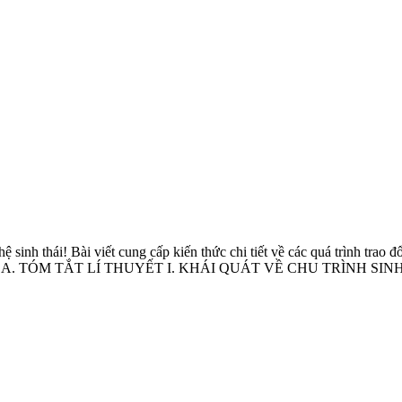
 sinh thái! Bài viết cung cấp kiến thức chi tiết về các quá trình trao đổ
ĐGNL. A. TÓM TẮT LÍ THUYẾT I. KHÁI QUÁT VỀ CHU TRÌNH SINH - Đ