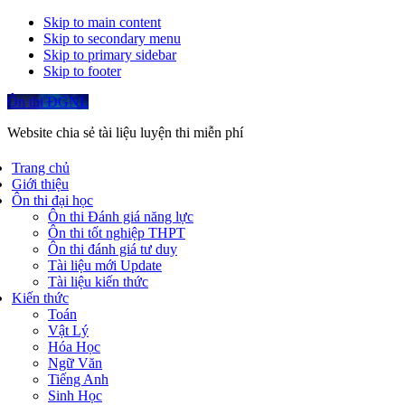
Skip to main content
Skip to secondary menu
Skip to primary sidebar
Skip to footer
Ôn thi ĐGNL
Website chia sẻ tài liệu luyện thi miễn phí
Trang chủ
Giới thiệu
Ôn thi đại học
Ôn thi Đánh giá năng lực
Ôn thi tốt nghiệp THPT
Ôn thi đánh giá tư duy
Tài liệu mới Update
Tài liệu kiến thức
Kiến thức
Toán
Vật Lý
Hóa Học
Ngữ Văn
Tiếng Anh
Sinh Học