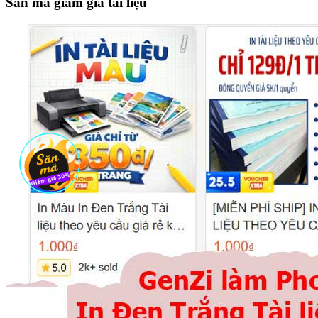
Săn mã giảm giá tài liệu
...