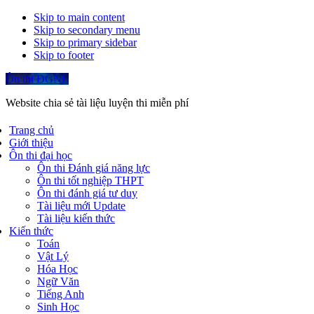
Skip to main content
Skip to secondary menu
Skip to primary sidebar
Skip to footer
Ôn thi ĐGNL
Website chia sẻ tài liệu luyện thi miễn phí
Trang chủ
Giới thiệu
Ôn thi đại học
Ôn thi Đánh giá năng lực
Ôn thi tốt nghiệp THPT
Ôn thi đánh giá tư duy
Tài liệu mới Update
Tài liệu kiến thức
Kiến thức
Toán
Vật Lý
Hóa Học
Ngữ Văn
Tiếng Anh
Sinh Học