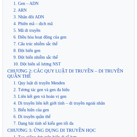
1. Gen – ADN
2. ARN
3. Nhân đôi ADN
4. Phiên mã – dịch mã
5. Mã di truyền
6. Điều hòa hoạt động của gen
7. Cấu trúc nhiễm sắc thể
8. Đột biến gen
9. Đột biến nhiễm sắc thể
10. Đột biến số lượng NST
CHƯƠNG 2: CÁC QUY LUẬT DI TRUYỀN – DI TRUYỀN
QUẦN THỂ
1. Quy luật di truyền Menđen
2. Tương tác gen và gen đa hiệu
3. Liên kết gen và hoán vị gen
4. Di truyền liên kết giới tính – di truyền ngoài nhân
5. Biểu hiện của gen
6. Di truyền quần thể
7. Dạng bài tính số kiểu gen tối đa
CHƯƠNG 3: ỨNG DỤNG DI TRUYỀN HỌC