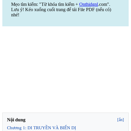
Mẹo tìm kiếm: "Từ khóa tìm kiếm +
Onthidgnl
.com".
Lưu ý! Kéo xuống cuối trang để tải File PDF (nếu có)
nhé!
Nội dung
[ẩn]
Chương 1: DI TRUYỀN VÀ BIẾN DỊ