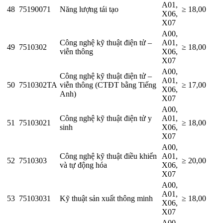
A01,
48
75190071
Năng lượng tái tạo
≥ 18,00
X06,
X07
A00,
Công nghệ kỹ thuật điện tử –
A01,
49
7510302
≥ 18,00
viễn thông
X06,
X07
A00,
Công nghệ kỹ thuật điện tử –
A01,
50
7510302TA
viễn thông (CTĐT bằng Tiếng
≥ 17,00
X06,
Anh)
X07
A00,
Công nghệ kỹ thuật điện tử y
A01,
51
75103021
≥ 18,00
sinh
X06,
X07
A00,
Công nghệ kỹ thuật điều khiển
A01,
52
7510303
≥ 20,00
và tự động hóa
X06,
X07
A00,
A01,
53
75103031
Kỹ thuật sản xuất thông minh
≥ 18,00
X06,
X07
A00,