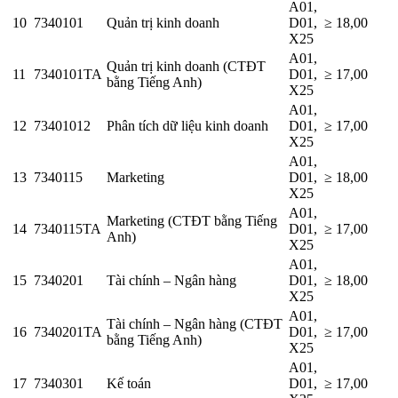
A01,
10
7340101
Quản trị kinh doanh
D01,
≥ 18,00
X25
A01,
Quản trị kinh doanh (CTĐT
11
7340101TA
D01,
≥ 17,00
bằng Tiếng Anh)
X25
A01,
12
73401012
Phân tích dữ liệu kinh doanh
D01,
≥ 17,00
X25
A01,
13
7340115
Marketing
D01,
≥ 18,00
X25
A01,
Marketing (CTĐT bằng Tiếng
14
7340115TA
D01,
≥ 17,00
Anh)
X25
A01,
15
7340201
Tài chính – Ngân hàng
D01,
≥ 18,00
X25
A01,
Tài chính – Ngân hàng (CTĐT
16
7340201TA
D01,
≥ 17,00
bằng Tiếng Anh)
X25
A01,
17
7340301
Kế toán
D01,
≥ 17,00