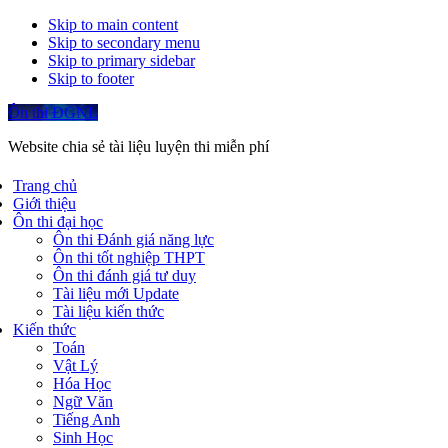
Skip to main content
Skip to secondary menu
Skip to primary sidebar
Skip to footer
Ôn thi ĐGNL
Website chia sẻ tài liệu luyện thi miễn phí
Trang chủ
Giới thiệu
Ôn thi đại học
Ôn thi Đánh giá năng lực
Ôn thi tốt nghiệp THPT
Ôn thi đánh giá tư duy
Tài liệu mới Update
Tài liệu kiến thức
Kiến thức
Toán
Vật Lý
Hóa Học
Ngữ Văn
Tiếng Anh
Sinh Học