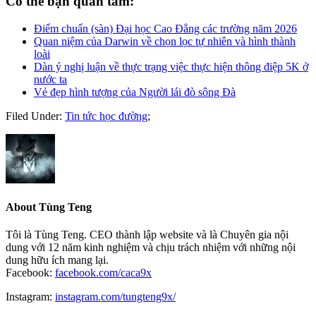
Có thể bạn quan tâm:
Điểm chuẩn (sàn) Đại học Cao Đẳng các trường năm 2026
Quan niệm của Darwin về chọn lọc tự nhiên và hình thành
loài
Dàn ý nghị luận về thực trạng việc thực hiện thông điệp 5K ở
nước ta
Vẻ đẹp hình tượng của Người lái đò sông Đà
Filed Under:
Tin tức học đường
;
About
Tùng Teng
Tôi là Tùng Teng. CEO thành lập website và là Chuyên gia nội
dung với 12 năm kinh nghiệm và chịu trách nhiệm với những nội
dung hữu ích mang lại.
Facebook:
facebook.com/caca9x
Instagram:
instagram.com/tungteng9x/