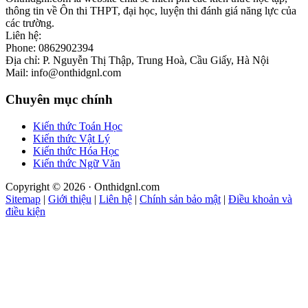
thông tin về Ôn thi THPT, đại học, luyện thi đánh giá năng lực của
các trường.
Liên hệ:
Phone: 0862902394
Địa chỉ: P. Nguyễn Thị Thập, Trung Hoà, Cầu Giấy, Hà Nội
Mail: info@onthidgnl.com
Chuyên mục chính
Kiến thức Toán Học
Kiến thức Vật Lý
Kiến thức Hóa Học
Kiến thức Ngữ Văn
Copyright © 2026 · Onthidgnl.com
Sitemap
|
Giới thiệu
|
Liên hệ
|
Chính sản bảo mật
|
Điều khoản và
điều kiện