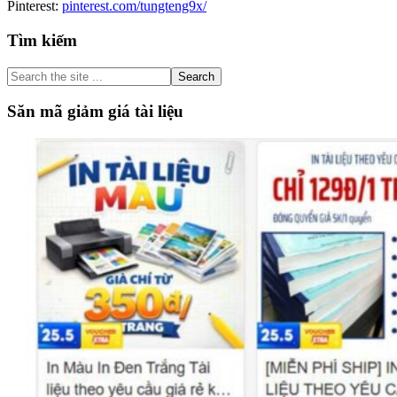
Pinterest:
pinterest.com/tungteng9x/
Primary
Tìm kiếm
Sidebar
Search
the
site
Săn mã giảm giá tài liệu
...