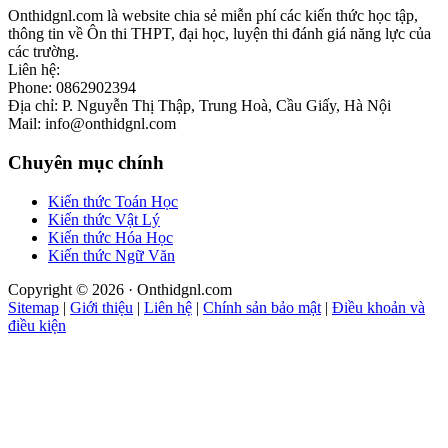
Onthidgnl.com là website chia sẻ miễn phí các kiến thức học tập,
thông tin về Ôn thi THPT, đại học, luyện thi đánh giá năng lực của
các trường.
Liên hệ:
Phone: 0862902394
Địa chỉ: P. Nguyễn Thị Thập, Trung Hoà, Cầu Giấy, Hà Nội
Mail: info@onthidgnl.com
Chuyên mục chính
Kiến thức Toán Học
Kiến thức Vật Lý
Kiến thức Hóa Học
Kiến thức Ngữ Văn
Copyright © 2026 · Onthidgnl.com
Sitemap
|
Giới thiệu
|
Liên hệ
|
Chính sản bảo mật
|
Điều khoản và
điều kiện