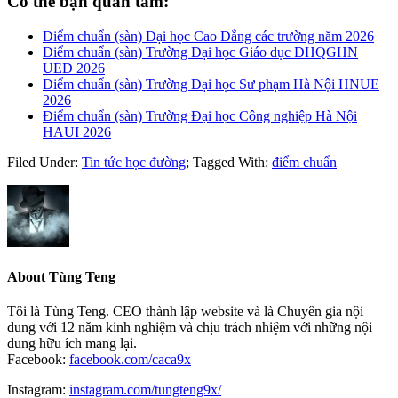
Có thể bạn quan tâm:
Điểm chuẩn (sàn) Đại học Cao Đẳng các trường năm 2026
Điểm chuẩn (sàn) Trường Đại học Giáo dục ĐHQGHN
UED 2026
Điểm chuẩn (sàn) Trường Đại học Sư phạm Hà Nội HNUE
2026
Điểm chuẩn (sàn) Trường Đại học Công nghiệp Hà Nội
HAUI 2026
Filed Under:
Tin tức học đường
;
Tagged With:
điểm chuẩn
About
Tùng Teng
Tôi là Tùng Teng. CEO thành lập website và là Chuyên gia nội
dung với 12 năm kinh nghiệm và chịu trách nhiệm với những nội
dung hữu ích mang lại.
Facebook:
facebook.com/caca9x
Instagram:
instagram.com/tungteng9x/