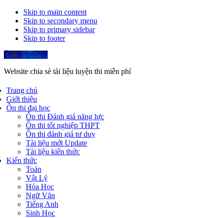
Skip to main content
Skip to secondary menu
Skip to primary sidebar
Skip to footer
Ôn thi ĐGNL
Website chia sẻ tài liệu luyện thi miễn phí
Trang chủ
Giới thiệu
Ôn thi đại học
Ôn thi Đánh giá năng lực
Ôn thi tốt nghiệp THPT
Ôn thi đánh giá tư duy
Tài liệu mới Update
Tài liệu kiến thức
Kiến thức
Toán
Vật Lý
Hóa Học
Ngữ Văn
Tiếng Anh
Sinh Học