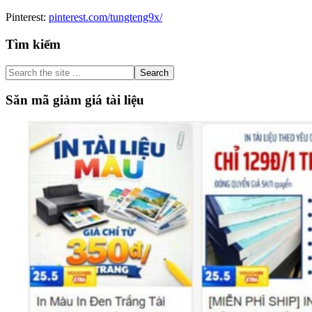
Pinterest:
pinterest.com/tungteng9x/
Primary
Tìm kiếm
Sidebar
Search
the
site
Săn mã giảm giá tài liệu
...