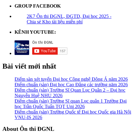
GROUP FACEBOOK
2K7 Ôn thi ĐGNL, ĐGTD, Đại học 2025 -
Chia sẻ Kho tài liệu miễn phí
KÊNH YOUTUBE:
Bài viết mới nhất
Điểm sàn xét tuyển Đại học Công nghệ Đông Á năm 2026
Điểm chuẩn (sàn) Đại học Cao Đẳng các trường năm 2026
Điểm chuẩn (sàn) Trường Sĩ Quan Lục Quân 2 – Đại học
Nguyễn Huệ NHU 2026
Điểm chuẩn (sàn) Trường Sĩ quan Lục quân 1 Trường Đại
học Trần Quốc Tuấn TQT Uni 2026
Điểm chuẩn (sàn) Trường Quốc tế Đại học Quốc gia Hà Nội
VNU-IS 2026
Footer
About Ôn thi ĐGNL