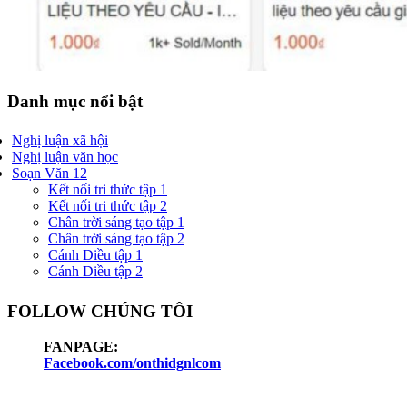
Danh mục nổi bật
Nghị luận xã hội
Nghị luận văn học
Soạn Văn 12
Kết nối tri thức tập 1
Kết nối tri thức tập 2
Chân trời sáng tạo tập 1
Chân trời sáng tạo tập 2
Cánh Diều tập 1
Cánh Diều tập 2
FOLLOW CHÚNG TÔI
FANPAGE:
Facebook.com/onthidgnlcom