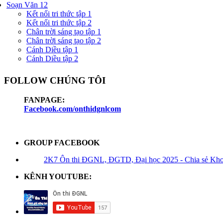
Soạn Văn 12
Kết nối tri thức tập 1
Kết nối tri thức tập 2
Chân trời sáng tạo tập 1
Chân trời sáng tạo tập 2
Cánh Diều tập 1
Cánh Diều tập 2
FOLLOW CHÚNG TÔI
FANPAGE:
Facebook.com/onthidgnlcom
GROUP FACEBOOK
2K7 Ôn thi ĐGNL, ĐGTD, Đại học 2025 - Chia sẻ Kho t
KÊNH YOUTUBE: