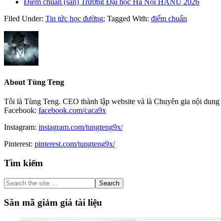
Điểm chuẩn (sàn) Trường Đại học Hà Nội HANU 2026
Filed Under:
Tin tức học đường
;
Tagged With:
điểm chuẩn
About
Tùng Teng
Tôi là Tùng Teng. CEO thành lập website và là Chuyên gia nội dung 
Facebook:
facebook.com/caca9x
Instagram:
instagram.com/tungteng9x/
Pinterest:
pinterest.com/tungteng9x/
Primary
Tìm kiếm
Sidebar
Search
the
site
Săn mã giảm giá tài liệu
...