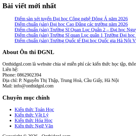
Bài viết mới nhất
Điểm sàn xét tuyển Đại học Công nghệ Đông Á năm 2026
Điểm chuẩn (sàn) Đại học Cao Đẳng các trường năm 2026
Điểm chuẩn (sàn) Trường Sĩ Quan Lục Quân 2 – Đại học N
Điểm chuẩn (sàn) Trường Sĩ quan Lục quân 1 Trường Đại họ
Điểm chuẩn (sàn) Trường Quốc tế Đại học Quốc gia Hà Nội
Footer
About Ôn thi ĐGNL
Onthidgnl.com là website chia sẻ miễn phí các kiến thức học tập, thô
Liên hệ:
Phone: 0862902394
Địa chỉ: P. Nguyễn Thị Thập, Trung Hoà, Cầu Giấy, Hà Nội
Mail: info@onthidgnl.com
Chuyên mục chính
Kiến thức Toán Học
Kiến thức Vật Lý
Kiến thức Hóa Học
Kiến thức Ngữ Văn