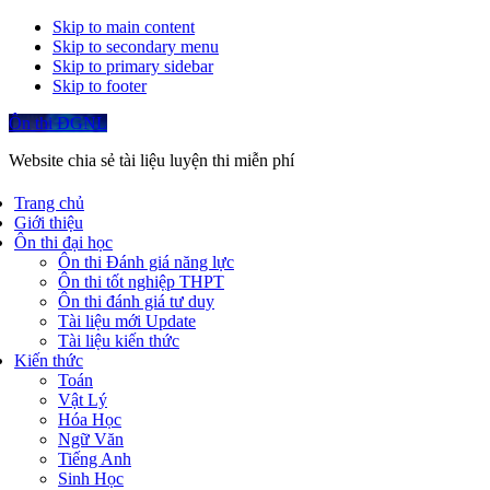
Skip to main content
Skip to secondary menu
Skip to primary sidebar
Skip to footer
Ôn thi ĐGNL
Website chia sẻ tài liệu luyện thi miễn phí
Trang chủ
Giới thiệu
Ôn thi đại học
Ôn thi Đánh giá năng lực
Ôn thi tốt nghiệp THPT
Ôn thi đánh giá tư duy
Tài liệu mới Update
Tài liệu kiến thức
Kiến thức
Toán
Vật Lý
Hóa Học
Ngữ Văn
Tiếng Anh
Sinh Học