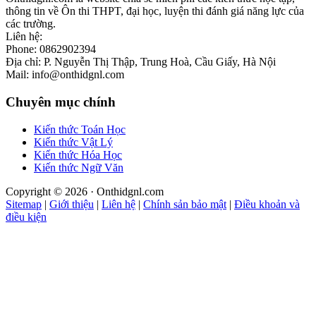
thông tin về Ôn thi THPT, đại học, luyện thi đánh giá năng lực của
các trường.
Liên hệ:
Phone: 0862902394
Địa chỉ: P. Nguyễn Thị Thập, Trung Hoà, Cầu Giấy, Hà Nội
Mail: info@onthidgnl.com
Chuyên mục chính
Kiến thức Toán Học
Kiến thức Vật Lý
Kiến thức Hóa Học
Kiến thức Ngữ Văn
Copyright © 2026 · Onthidgnl.com
Sitemap
|
Giới thiệu
|
Liên hệ
|
Chính sản bảo mật
|
Điều khoản và
điều kiện