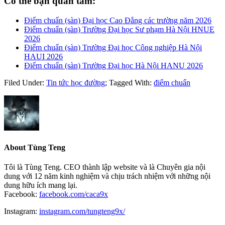
Có thể bạn quan tâm:
Điểm chuẩn (sàn) Đại học Cao Đẳng các trường năm 2026
Điểm chuẩn (sàn) Trường Đại học Sư phạm Hà Nội HNUE
2026
Điểm chuẩn (sàn) Trường Đại học Công nghiệp Hà Nội
HAUI 2026
Điểm chuẩn (sàn) Trường Đại học Hà Nội HANU 2026
Filed Under:
Tin tức học đường
;
Tagged With:
điểm chuẩn
About
Tùng Teng
Tôi là Tùng Teng. CEO thành lập website và là Chuyên gia nội
dung với 12 năm kinh nghiệm và chịu trách nhiệm với những nội
dung hữu ích mang lại.
Facebook:
facebook.com/caca9x
Instagram:
instagram.com/tungteng9x/