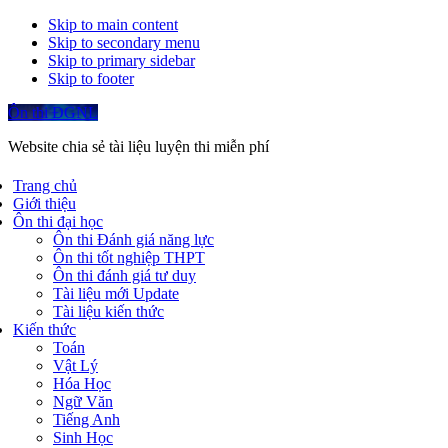
Skip to main content
Skip to secondary menu
Skip to primary sidebar
Skip to footer
Ôn thi ĐGNL
Website chia sẻ tài liệu luyện thi miễn phí
Trang chủ
Giới thiệu
Ôn thi đại học
Ôn thi Đánh giá năng lực
Ôn thi tốt nghiệp THPT
Ôn thi đánh giá tư duy
Tài liệu mới Update
Tài liệu kiến thức
Kiến thức
Toán
Vật Lý
Hóa Học
Ngữ Văn
Tiếng Anh
Sinh Học