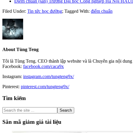
Điểm chuẩn (sàn) Trường Đại học Công nghiệp Hà Nội HAUI
Filed Under:
Tin tức học đường
;
Tagged With:
điểm chuẩn
About
Tùng Teng
Tôi là Tùng Teng. CEO thành lập website và là Chuyên gia nội dung 
Facebook:
facebook.com/caca9x
Instagram:
instagram.com/tungteng9x/
Pinterest:
pinterest.com/tungteng9x/
Primary
Tìm kiếm
Sidebar
Search
the
site
Săn mã giảm giá tài liệu
...