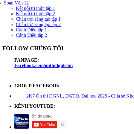
Soạn Văn 12
Kết nối tri thức tập 1
Kết nối tri thức tập 2
Chân trời sáng tạo tập 1
Chân trời sáng tạo tập 2
Cánh Diều tập 1
Cánh Diều tập 2
FOLLOW CHÚNG TÔI
FANPAGE:
Facebook.com/onthidgnlcom
GROUP FACEBOOK
2K7 Ôn thi ĐGNL, ĐGTD, Đại học 2025 - Chia sẻ Kho t
KÊNH YOUTUBE: