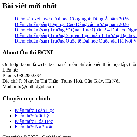
Bài viết mới nhất
Điểm sàn xét tuyển Đại học Công nghệ Đông Á năm 2026
Điểm chuẩn (sàn) Đại học Cao Đẳng các trường năm 2026
Điểm chuẩn (sàn) Trường Sĩ Quan Lục Quân 2 – Đại học N
Điểm chuẩn (sàn) Trường Sĩ quan Lục quân 1 Trường Đại họ
Điểm chuẩn (sàn) Trường Quốc tế Đại học Quốc gia Hà Nội
Footer
About Ôn thi ĐGNL
Onthidgnl.com là website chia sẻ miễn phí các kiến thức học tập, thô
Liên hệ:
Phone: 0862902394
Địa chỉ: P. Nguyễn Thị Thập, Trung Hoà, Cầu Giấy, Hà Nội
Mail: info@onthidgnl.com
Chuyên mục chính
Kiến thức Toán Học
Kiến thức Vật Lý
Kiến thức Hóa Học
Kiến thức Ngữ Văn