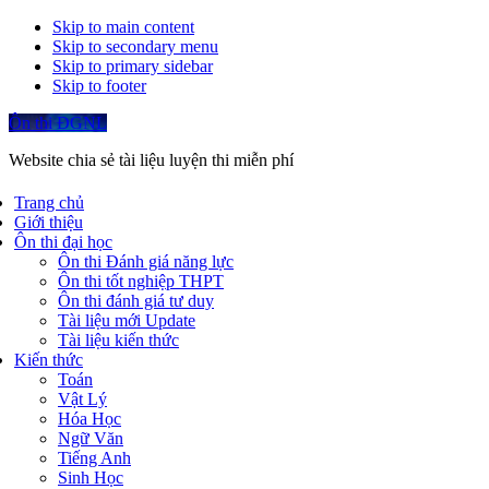
Skip to main content
Skip to secondary menu
Skip to primary sidebar
Skip to footer
Ôn thi ĐGNL
Website chia sẻ tài liệu luyện thi miễn phí
Trang chủ
Giới thiệu
Ôn thi đại học
Ôn thi Đánh giá năng lực
Ôn thi tốt nghiệp THPT
Ôn thi đánh giá tư duy
Tài liệu mới Update
Tài liệu kiến thức
Kiến thức
Toán
Vật Lý
Hóa Học
Ngữ Văn
Tiếng Anh
Sinh Học