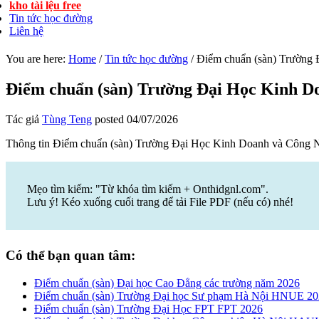
kho tài lệu free
Tin tức học đường
Liên hệ
You are here:
Home
/
Tin tức học đường
/
Điểm chuẩn (sàn) Trường
Điểm chuẩn (sàn) Trường Đại Học Kinh 
Tác giả
Tùng Teng
posted
04/07/2026
Thông tin Điểm chuẩn (sàn) Trường Đại Học Kinh Doanh và Côn
Mẹo tìm kiếm: "Từ khóa tìm kiếm + Onthidgnl.com".
Lưu ý! Kéo xuống cuối trang để tải File PDF (nếu có) nhé!
Có thể bạn quan tâm:
Điểm chuẩn (sàn) Đại học Cao Đẳng các trường năm 2026
Điểm chuẩn (sàn) Trường Đại học Sư phạm Hà Nội HNUE 2
Điểm chuẩn (sàn) Trường Đại Học FPT FPT 2026