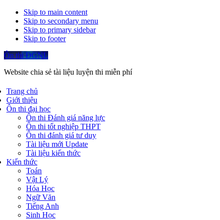
Skip to main content
Skip to secondary menu
Skip to primary sidebar
Skip to footer
Ôn thi ĐGNL
Website chia sẻ tài liệu luyện thi miễn phí
Trang chủ
Giới thiệu
Ôn thi đại học
Ôn thi Đánh giá năng lực
Ôn thi tốt nghiệp THPT
Ôn thi đánh giá tư duy
Tài liệu mới Update
Tài liệu kiến thức
Kiến thức
Toán
Vật Lý
Hóa Học
Ngữ Văn
Tiếng Anh
Sinh Học