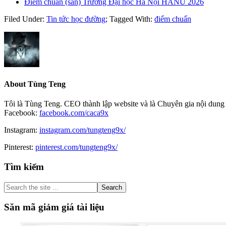
Điểm chuẩn (sàn) Trường Đại học Hà Nội HANU 2026
Filed Under:
Tin tức học đường
;
Tagged With:
điểm chuẩn
About
Tùng Teng
Tôi là Tùng Teng. CEO thành lập website và là Chuyên gia nội dung 
Facebook:
facebook.com/caca9x
Instagram:
instagram.com/tungteng9x/
Pinterest:
pinterest.com/tungteng9x/
Primary
Tìm kiếm
Sidebar
Search
the
site
Săn mã giảm giá tài liệu
...