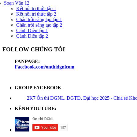
Soạn Văn 12
Kết nối tri thức tập 1
Kết nối tri thức tập 2
Chân trời sáng tạo tập 1
Chân trời sáng tạo tập 2
Cánh Diều tập 1
Cánh Diều tập 2
FOLLOW CHÚNG TÔI
FANPAGE:
Facebook.com/onthidgnlcom
GROUP FACEBOOK
2K7 Ôn thi ĐGNL, ĐGTD, Đại học 2025 - Chia sẻ Kho t
KÊNH YOUTUBE: