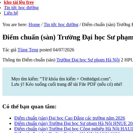
kho tài lệu free
Tin tức học đường
Liên hệ
You are here:
Home
/
Tin tức học đường
/
Điểm chuẩn (sàn) Trường
Điểm chuẩn (sàn) Trường Đại học Sư phạ
Tác giả
Tùng Teng
posted
04/07/2026
Thông tin Điểm chuẩn (sàn)
Trường Đại học Sư phạm Hà Nội
2 HPU
Mẹo tìm kiếm: "Từ khóa tìm kiếm + Onthidgnl.com".
Lưu ý! Kéo xuống cuối trang để tải File PDF (nếu có) nhé!
Có thể bạn quan tâm:
Điểm chuẩn (sàn) Đại học Cao Đẳng các trường năm 2026
Điểm chuẩn (sàn) Trường Đại học Sư phạm Hà Nội HNUE 2
Điểm chuẩn (sàn) Trường Đại học Công nghiệp Hà Nội HAUI