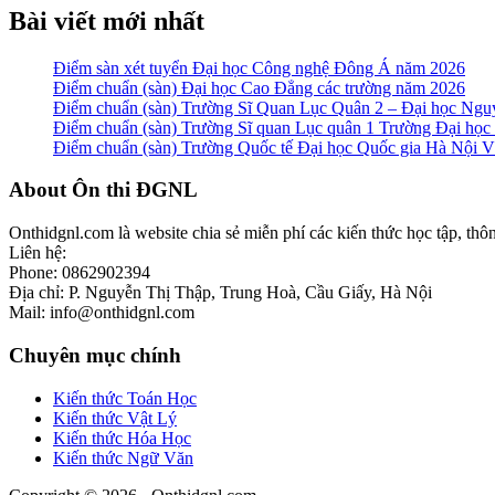
Bài viết mới nhất
Điểm sàn xét tuyển Đại học Công nghệ Đông Á năm 2026
Điểm chuẩn (sàn) Đại học Cao Đẳng các trường năm 2026
Điểm chuẩn (sàn) Trường Sĩ Quan Lục Quân 2 – Đại học N
Điểm chuẩn (sàn) Trường Sĩ quan Lục quân 1 Trường Đại họ
Điểm chuẩn (sàn) Trường Quốc tế Đại học Quốc gia Hà Nội
Footer
About Ôn thi ĐGNL
Onthidgnl.com là website chia sẻ miễn phí các kiến thức học tập, thô
Liên hệ:
Phone: 0862902394
Địa chỉ: P. Nguyễn Thị Thập, Trung Hoà, Cầu Giấy, Hà Nội
Mail: info@onthidgnl.com
Chuyên mục chính
Kiến thức Toán Học
Kiến thức Vật Lý
Kiến thức Hóa Học
Kiến thức Ngữ Văn