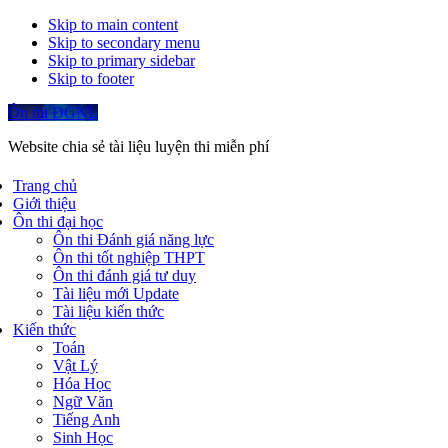
Skip to main content
Skip to secondary menu
Skip to primary sidebar
Skip to footer
Ôn thi ĐGNL
Website chia sẻ tài liệu luyện thi miễn phí
Trang chủ
Giới thiệu
Ôn thi đại học
Ôn thi Đánh giá năng lực
Ôn thi tốt nghiệp THPT
Ôn thi đánh giá tư duy
Tài liệu mới Update
Tài liệu kiến thức
Kiến thức
Toán
Vật Lý
Hóa Học
Ngữ Văn
Tiếng Anh
Sinh Học