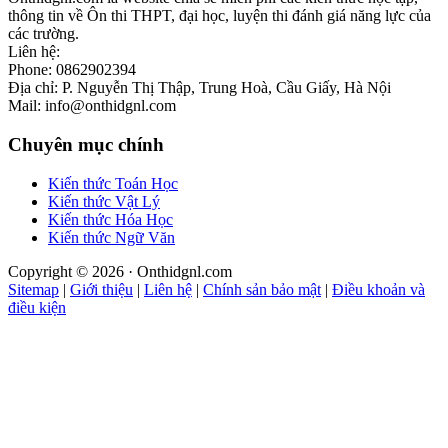
thông tin về Ôn thi THPT, đại học, luyện thi đánh giá năng lực của
các trường.
Liên hệ:
Phone: 0862902394
Địa chỉ: P. Nguyễn Thị Thập, Trung Hoà, Cầu Giấy, Hà Nội
Mail: info@onthidgnl.com
Chuyên mục chính
Kiến thức Toán Học
Kiến thức Vật Lý
Kiến thức Hóa Học
Kiến thức Ngữ Văn
Copyright © 2026 · Onthidgnl.com
Sitemap
|
Giới thiệu
|
Liên hệ
|
Chính sản bảo mật
|
Điều khoản và
điều kiện