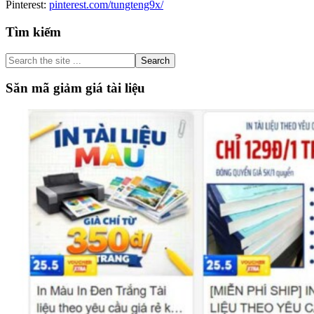
Pinterest:
pinterest.com/tungteng9x/
Primary
Tìm kiếm
Sidebar
Search
the
site
Săn mã giảm giá tài liệu
...