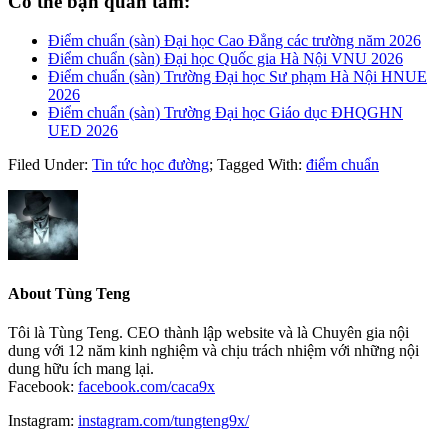
Có thể bạn quan tâm:
Điểm chuẩn (sàn) Đại học Cao Đẳng các trường năm 2026
Điểm chuẩn (sàn) Đại học Quốc gia Hà Nội VNU 2026
Điểm chuẩn (sàn) Trường Đại học Sư phạm Hà Nội HNUE
2026
Điểm chuẩn (sàn) Trường Đại học Giáo dục ĐHQGHN
UED 2026
Filed Under:
Tin tức học đường
;
Tagged With:
điểm chuẩn
About
Tùng Teng
Tôi là Tùng Teng. CEO thành lập website và là Chuyên gia nội
dung với 12 năm kinh nghiệm và chịu trách nhiệm với những nội
dung hữu ích mang lại.
Facebook:
facebook.com/caca9x
Instagram:
instagram.com/tungteng9x/