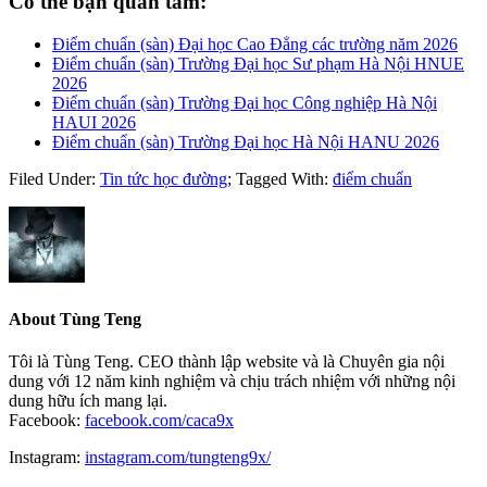
Có thể bạn quan tâm:
Điểm chuẩn (sàn) Đại học Cao Đẳng các trường năm 2026
Điểm chuẩn (sàn) Trường Đại học Sư phạm Hà Nội HNUE
2026
Điểm chuẩn (sàn) Trường Đại học Công nghiệp Hà Nội
HAUI 2026
Điểm chuẩn (sàn) Trường Đại học Hà Nội HANU 2026
Filed Under:
Tin tức học đường
;
Tagged With:
điểm chuẩn
About
Tùng Teng
Tôi là Tùng Teng. CEO thành lập website và là Chuyên gia nội
dung với 12 năm kinh nghiệm và chịu trách nhiệm với những nội
dung hữu ích mang lại.
Facebook:
facebook.com/caca9x
Instagram:
instagram.com/tungteng9x/