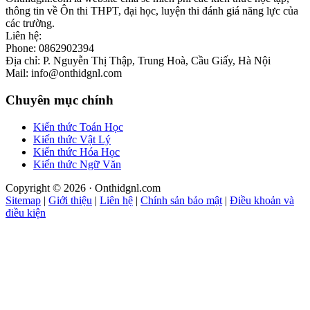
thông tin về Ôn thi THPT, đại học, luyện thi đánh giá năng lực của
các trường.
Liên hệ:
Phone: 0862902394
Địa chỉ: P. Nguyễn Thị Thập, Trung Hoà, Cầu Giấy, Hà Nội
Mail: info@onthidgnl.com
Chuyên mục chính
Kiến thức Toán Học
Kiến thức Vật Lý
Kiến thức Hóa Học
Kiến thức Ngữ Văn
Copyright © 2026 · Onthidgnl.com
Sitemap
|
Giới thiệu
|
Liên hệ
|
Chính sản bảo mật
|
Điều khoản và
điều kiện