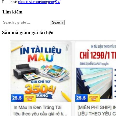
Pinterest:
pinterest.com/tungteng9x/
Primary
Tìm kiếm
Sidebar
Search
the
site
Săn mã giảm giá tài liệu
...