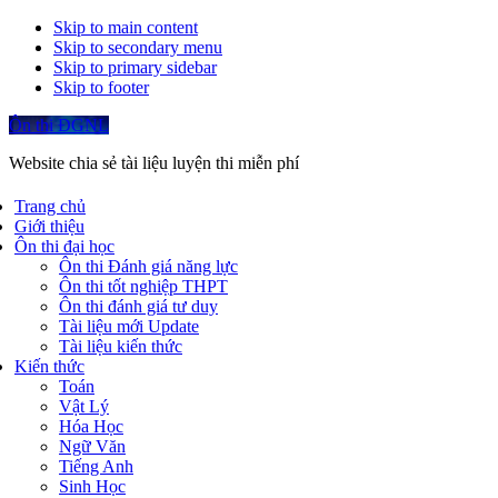
Skip to main content
Skip to secondary menu
Skip to primary sidebar
Skip to footer
Ôn thi ĐGNL
Website chia sẻ tài liệu luyện thi miễn phí
Trang chủ
Giới thiệu
Ôn thi đại học
Ôn thi Đánh giá năng lực
Ôn thi tốt nghiệp THPT
Ôn thi đánh giá tư duy
Tài liệu mới Update
Tài liệu kiến thức
Kiến thức
Toán
Vật Lý
Hóa Học
Ngữ Văn
Tiếng Anh
Sinh Học