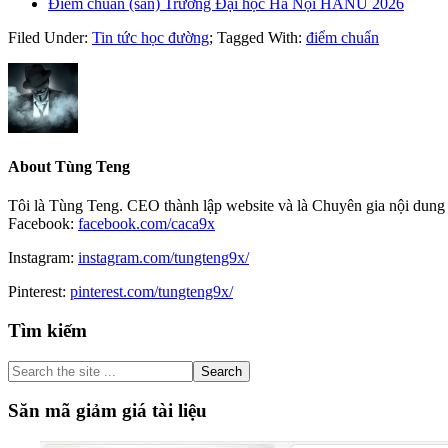
Điểm chuẩn (sàn) Trường Đại học Hà Nội HANU 2026
Filed Under:
Tin tức học đường
;
Tagged With:
điểm chuẩn
About
Tùng Teng
Tôi là Tùng Teng. CEO thành lập website và là Chuyên gia nội dung 
Facebook:
facebook.com/caca9x
Instagram:
instagram.com/tungteng9x/
Pinterest:
pinterest.com/tungteng9x/
Primary
Tìm kiếm
Sidebar
Search
the
site
Săn mã giảm giá tài liệu
...