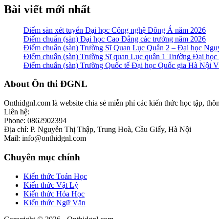
Bài viết mới nhất
Điểm sàn xét tuyển Đại học Công nghệ Đông Á năm 2026
Điểm chuẩn (sàn) Đại học Cao Đẳng các trường năm 2026
Điểm chuẩn (sàn) Trường Sĩ Quan Lục Quân 2 – Đại học N
Điểm chuẩn (sàn) Trường Sĩ quan Lục quân 1 Trường Đại họ
Điểm chuẩn (sàn) Trường Quốc tế Đại học Quốc gia Hà Nội
Footer
About Ôn thi ĐGNL
Onthidgnl.com là website chia sẻ miễn phí các kiến thức học tập, thô
Liên hệ:
Phone: 0862902394
Địa chỉ: P. Nguyễn Thị Thập, Trung Hoà, Cầu Giấy, Hà Nội
Mail: info@onthidgnl.com
Chuyên mục chính
Kiến thức Toán Học
Kiến thức Vật Lý
Kiến thức Hóa Học
Kiến thức Ngữ Văn