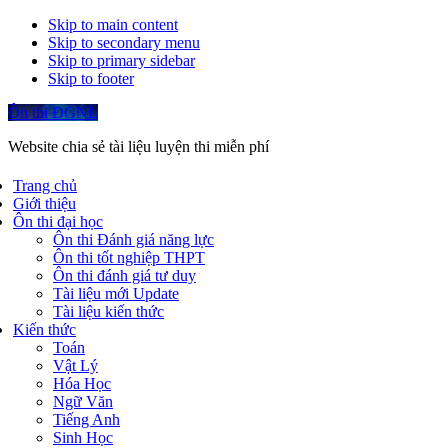
Skip to main content
Skip to secondary menu
Skip to primary sidebar
Skip to footer
Ôn thi ĐGNL
Website chia sẻ tài liệu luyện thi miễn phí
Trang chủ
Giới thiệu
Ôn thi đại học
Ôn thi Đánh giá năng lực
Ôn thi tốt nghiệp THPT
Ôn thi đánh giá tư duy
Tài liệu mới Update
Tài liệu kiến thức
Kiến thức
Toán
Vật Lý
Hóa Học
Ngữ Văn
Tiếng Anh
Sinh Học