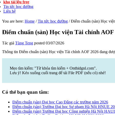
kho tài lệu free
Tin tức học đường
Liên hệ
You are here:
Home
/
Tin tức học đường
/
Điểm chuẩn (sàn) Học việ
Điểm chuẩn (sàn) Học viện Tài chính AOF
Tác giả
Tùng Teng
posted
03/07/2026
Thông tin Điểm chuẩn (sàn) Học viện Tài chính AOF 2026 đang đư
Mẹo tìm kiếm: "Từ khóa tìm kiếm + Onthidgnl.com".
Lưu ý! Kéo xuống cuối trang để tải File PDF (nếu có) nhé!
Có thể bạn quan tâm:
Điểm chuẩn (sàn) Đại học Cao Đẳng các trường năm 2026
Điểm chuẩn (sàn) Trường Đại học Sư phạm Hà Nội HNUE 2
Điểm chuẩn (sàn) Trường Đại học Công nghiệp Hà Nội HAUI