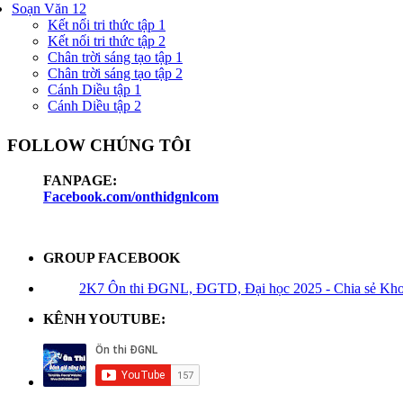
Soạn Văn 12
Kết nối tri thức tập 1
Kết nối tri thức tập 2
Chân trời sáng tạo tập 1
Chân trời sáng tạo tập 2
Cánh Diều tập 1
Cánh Diều tập 2
FOLLOW CHÚNG TÔI
FANPAGE:
Facebook.com/onthidgnlcom
GROUP FACEBOOK
2K7 Ôn thi ĐGNL, ĐGTD, Đại học 2025 - Chia sẻ Kho t
KÊNH YOUTUBE: