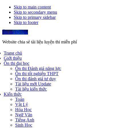
Skip to main content
Skip to secondary menu
Skip to primary sidebar
Skip to footer
Ôn thi ĐGNL
Website chia sẻ tài liệu luyện thi miễn phí
Trang chủ
Giới thiệu
Ôn thi đại học
Ôn thi Đánh giá năng lực
Ôn thi tốt nghiệp THPT
Ôn thi đánh giá tư duy
Tài liệu mới Update
Tài liệu kiến thức
Kiến thức
Toán
Vật Lý
Hóa Học
Ngữ Văn
Tiếng Anh
Sinh Học