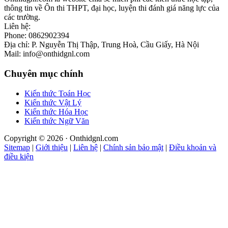
thông tin về Ôn thi THPT, đại học, luyện thi đánh giá năng lực của
các trường.
Liên hệ:
Phone: 0862902394
Địa chỉ: P. Nguyễn Thị Thập, Trung Hoà, Cầu Giấy, Hà Nội
Mail: info@onthidgnl.com
Chuyên mục chính
Kiến thức Toán Học
Kiến thức Vật Lý
Kiến thức Hóa Học
Kiến thức Ngữ Văn
Copyright © 2026 · Onthidgnl.com
Sitemap
|
Giới thiệu
|
Liên hệ
|
Chính sản bảo mật
|
Điều khoản và
điều kiện