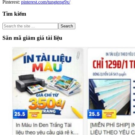
Pinterest:
pinterest.com/tungteng9x/
Primary
Tìm kiếm
Sidebar
Search
the
site
Săn mã giảm giá tài liệu
...