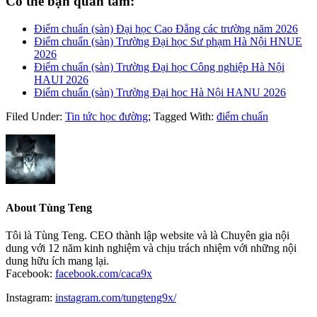
Có thể bạn quan tâm:
Điểm chuẩn (sàn) Đại học Cao Đẳng các trường năm 2026
Điểm chuẩn (sàn) Trường Đại học Sư phạm Hà Nội HNUE
2026
Điểm chuẩn (sàn) Trường Đại học Công nghiệp Hà Nội
HAUI 2026
Điểm chuẩn (sàn) Trường Đại học Hà Nội HANU 2026
Filed Under:
Tin tức học đường
;
Tagged With:
điểm chuẩn
About
Tùng Teng
Tôi là Tùng Teng. CEO thành lập website và là Chuyên gia nội
dung với 12 năm kinh nghiệm và chịu trách nhiệm với những nội
dung hữu ích mang lại.
Facebook:
facebook.com/caca9x
Instagram:
instagram.com/tungteng9x/