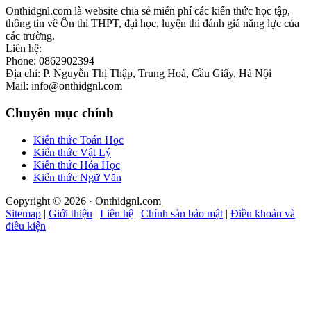
Onthidgnl.com là website chia sẻ miễn phí các kiến thức học tập,
thông tin về Ôn thi THPT, đại học, luyện thi đánh giá năng lực của
các trường.
Liên hệ:
Phone: 0862902394
Địa chỉ: P. Nguyễn Thị Thập, Trung Hoà, Cầu Giấy, Hà Nội
Mail: info@onthidgnl.com
Chuyên mục chính
Kiến thức Toán Học
Kiến thức Vật Lý
Kiến thức Hóa Học
Kiến thức Ngữ Văn
Copyright © 2026 · Onthidgnl.com
Sitemap
|
Giới thiệu
|
Liên hệ
|
Chính sản bảo mật
|
Điều khoản và
điều kiện