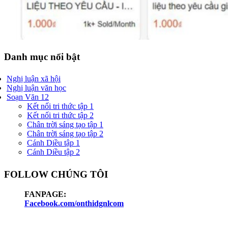
Danh mục nổi bật
Nghị luận xã hội
Nghị luận văn học
Soạn Văn 12
Kết nối tri thức tập 1
Kết nối tri thức tập 2
Chân trời sáng tạo tập 1
Chân trời sáng tạo tập 2
Cánh Diều tập 1
Cánh Diều tập 2
FOLLOW CHÚNG TÔI
FANPAGE:
Facebook.com/onthidgnlcom