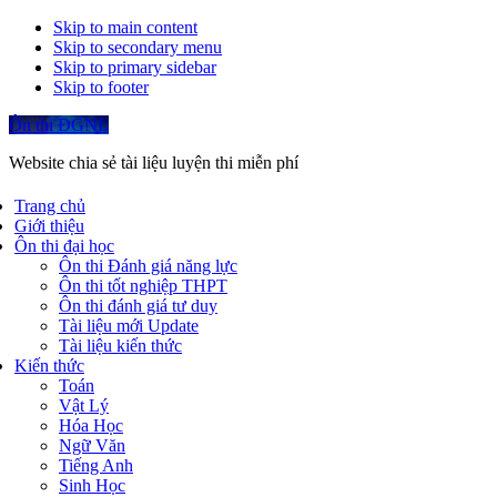
Skip to main content
Skip to secondary menu
Skip to primary sidebar
Skip to footer
Ôn thi ĐGNL
Website chia sẻ tài liệu luyện thi miễn phí
Trang chủ
Giới thiệu
Ôn thi đại học
Ôn thi Đánh giá năng lực
Ôn thi tốt nghiệp THPT
Ôn thi đánh giá tư duy
Tài liệu mới Update
Tài liệu kiến thức
Kiến thức
Toán
Vật Lý
Hóa Học
Ngữ Văn
Tiếng Anh
Sinh Học