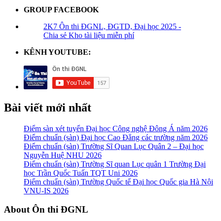
GROUP FACEBOOK
2K7 Ôn thi ĐGNL, ĐGTD, Đại học 2025 -
Chia sẻ Kho tài liệu miễn phí
KÊNH YOUTUBE:
Bài viết mới nhất
Điểm sàn xét tuyển Đại học Công nghệ Đông Á năm 2026
Điểm chuẩn (sàn) Đại học Cao Đẳng các trường năm 2026
Điểm chuẩn (sàn) Trường Sĩ Quan Lục Quân 2 – Đại học
Nguyễn Huệ NHU 2026
Điểm chuẩn (sàn) Trường Sĩ quan Lục quân 1 Trường Đại
học Trần Quốc Tuấn TQT Uni 2026
Điểm chuẩn (sàn) Trường Quốc tế Đại học Quốc gia Hà Nội
VNU-IS 2026
Footer
About Ôn thi ĐGNL