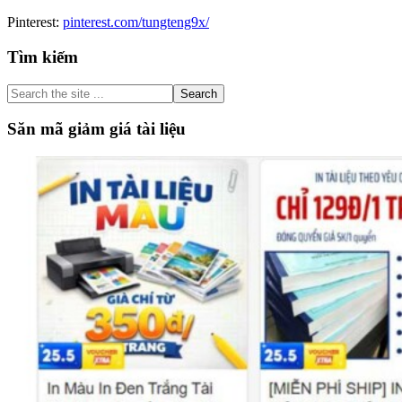
Pinterest:
pinterest.com/tungteng9x/
Primary
Tìm kiếm
Sidebar
Search
the
site
Săn mã giảm giá tài liệu
...