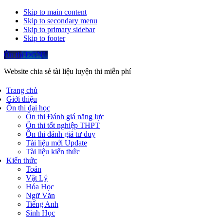
Skip to main content
Skip to secondary menu
Skip to primary sidebar
Skip to footer
Ôn thi ĐGNL
Website chia sẻ tài liệu luyện thi miễn phí
Trang chủ
Giới thiệu
Ôn thi đại học
Ôn thi Đánh giá năng lực
Ôn thi tốt nghiệp THPT
Ôn thi đánh giá tư duy
Tài liệu mới Update
Tài liệu kiến thức
Kiến thức
Toán
Vật Lý
Hóa Học
Ngữ Văn
Tiếng Anh
Sinh Học