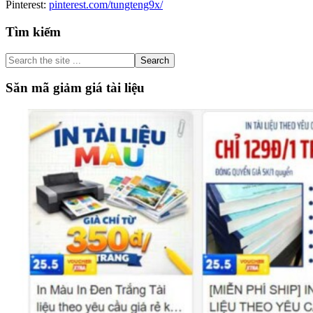
Pinterest:
pinterest.com/tungteng9x/
Primary
Tìm kiếm
Sidebar
Search
the
site
Săn mã giảm giá tài liệu
...