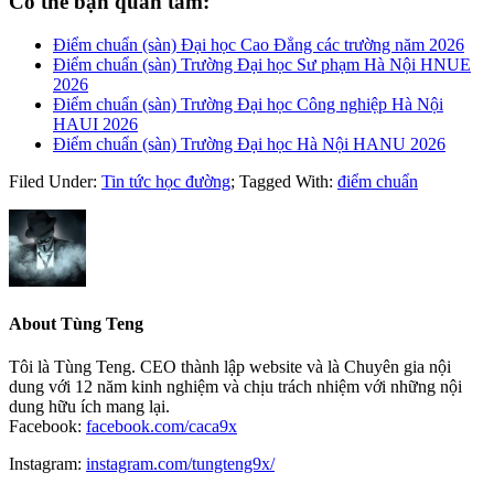
Có thể bạn quan tâm:
Điểm chuẩn (sàn) Đại học Cao Đẳng các trường năm 2026
Điểm chuẩn (sàn) Trường Đại học Sư phạm Hà Nội HNUE
2026
Điểm chuẩn (sàn) Trường Đại học Công nghiệp Hà Nội
HAUI 2026
Điểm chuẩn (sàn) Trường Đại học Hà Nội HANU 2026
Filed Under:
Tin tức học đường
;
Tagged With:
điểm chuẩn
About
Tùng Teng
Tôi là Tùng Teng. CEO thành lập website và là Chuyên gia nội
dung với 12 năm kinh nghiệm và chịu trách nhiệm với những nội
dung hữu ích mang lại.
Facebook:
facebook.com/caca9x
Instagram:
instagram.com/tungteng9x/