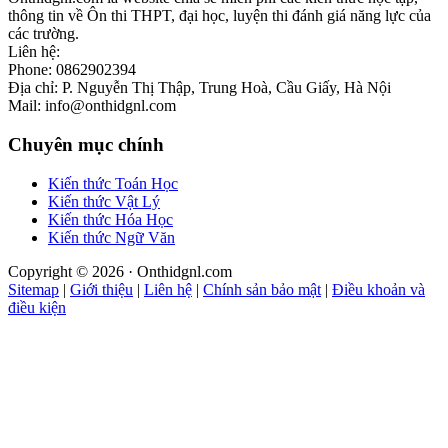
thông tin về Ôn thi THPT, đại học, luyện thi đánh giá năng lực của
các trường.
Liên hệ:
Phone: 0862902394
Địa chỉ: P. Nguyễn Thị Thập, Trung Hoà, Cầu Giấy, Hà Nội
Mail: info@onthidgnl.com
Chuyên mục chính
Kiến thức Toán Học
Kiến thức Vật Lý
Kiến thức Hóa Học
Kiến thức Ngữ Văn
Copyright © 2026 · Onthidgnl.com
Sitemap
|
Giới thiệu
|
Liên hệ
|
Chính sản bảo mật
|
Điều khoản và
điều kiện