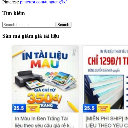
Pinterest:
pinterest.com/tungteng9x/
Primary
Tìm kiếm
Sidebar
Search
the
site
Săn mã giảm giá tài liệu
...