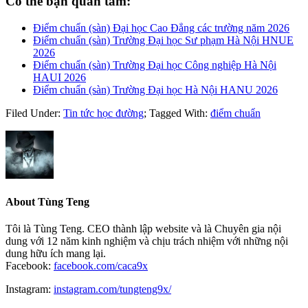
Có thể bạn quan tâm:
Điểm chuẩn (sàn) Đại học Cao Đẳng các trường năm 2026
Điểm chuẩn (sàn) Trường Đại học Sư phạm Hà Nội HNUE
2026
Điểm chuẩn (sàn) Trường Đại học Công nghiệp Hà Nội
HAUI 2026
Điểm chuẩn (sàn) Trường Đại học Hà Nội HANU 2026
Filed Under:
Tin tức học đường
;
Tagged With:
điểm chuẩn
About
Tùng Teng
Tôi là Tùng Teng. CEO thành lập website và là Chuyên gia nội
dung với 12 năm kinh nghiệm và chịu trách nhiệm với những nội
dung hữu ích mang lại.
Facebook:
facebook.com/caca9x
Instagram:
instagram.com/tungteng9x/