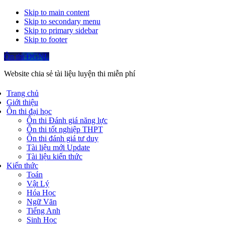
Skip to main content
Skip to secondary menu
Skip to primary sidebar
Skip to footer
Ôn thi ĐGNL
Website chia sẻ tài liệu luyện thi miễn phí
Trang chủ
Giới thiệu
Ôn thi đại học
Ôn thi Đánh giá năng lực
Ôn thi tốt nghiệp THPT
Ôn thi đánh giá tư duy
Tài liệu mới Update
Tài liệu kiến thức
Kiến thức
Toán
Vật Lý
Hóa Học
Ngữ Văn
Tiếng Anh
Sinh Học