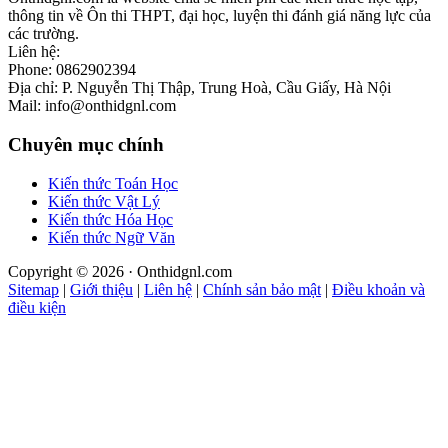
thông tin về Ôn thi THPT, đại học, luyện thi đánh giá năng lực của
các trường.
Liên hệ:
Phone: 0862902394
Địa chỉ: P. Nguyễn Thị Thập, Trung Hoà, Cầu Giấy, Hà Nội
Mail: info@onthidgnl.com
Chuyên mục chính
Kiến thức Toán Học
Kiến thức Vật Lý
Kiến thức Hóa Học
Kiến thức Ngữ Văn
Copyright © 2026 · Onthidgnl.com
Sitemap
|
Giới thiệu
|
Liên hệ
|
Chính sản bảo mật
|
Điều khoản và
điều kiện