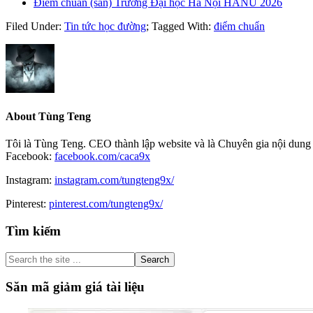
Điểm chuẩn (sàn) Trường Đại học Hà Nội HANU 2026
Filed Under:
Tin tức học đường
;
Tagged With:
điểm chuẩn
About
Tùng Teng
Tôi là Tùng Teng. CEO thành lập website và là Chuyên gia nội dung 
Facebook:
facebook.com/caca9x
Instagram:
instagram.com/tungteng9x/
Pinterest:
pinterest.com/tungteng9x/
Primary
Tìm kiếm
Sidebar
Search
the
site
Săn mã giảm giá tài liệu
...