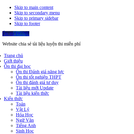
Skip to main content
Skip to secondary menu
Skip to primary sidebar
Skip to footer
Ôn thi ĐGNL
Website chia sẻ tài liệu luyện thi miễn phí
Trang chủ
Giới thiệu
Ôn thi đại học
Ôn thi Đánh giá năng lực
Ôn thi tốt nghiệp THPT
Ôn thi đánh giá tư duy
Tài liệu mới Update
Tài liệu kiến thức
Kiến thức
Toán
Vật Lý
Hóa Học
Ngữ Văn
Tiếng Anh
Sinh Học