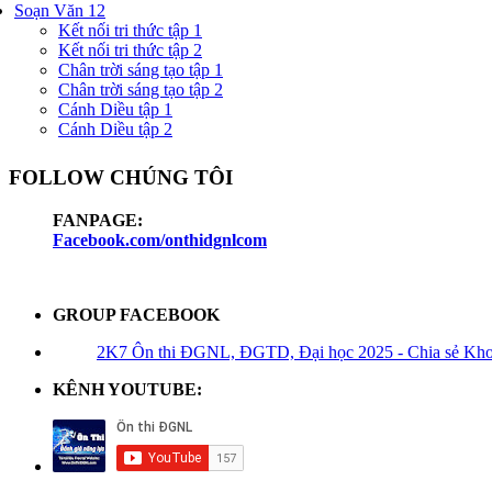
Soạn Văn 12
Kết nối tri thức tập 1
Kết nối tri thức tập 2
Chân trời sáng tạo tập 1
Chân trời sáng tạo tập 2
Cánh Diều tập 1
Cánh Diều tập 2
FOLLOW CHÚNG TÔI
FANPAGE:
Facebook.com/onthidgnlcom
GROUP FACEBOOK
2K7 Ôn thi ĐGNL, ĐGTD, Đại học 2025 - Chia sẻ Kho t
KÊNH YOUTUBE: