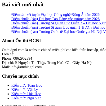
Bài viết mới nhất
Điểm sàn xét tuyển Đại học Công nghệ Đông Á năm 2026
Điểm chuẩn (sàn) Đại học Cao Đẳng các trường năm 2026
Điểm chuẩn (sàn) Trường Sĩ Quan Lục Quân 2 – Đại học N
Điểm chuẩn (sàn) Trường Sĩ quan Lục quân 1 Trường Đại họ
Điểm chuẩn (sàn) Trường Quốc tế Đại học Quốc gia Hà Nội
Footer
About Ôn thi ĐGNL
Onthidgnl.com là website chia sẻ miễn phí các kiến thức học tập, thô
Liên hệ:
Phone: 0862902394
Địa chỉ: P. Nguyễn Thị Thập, Trung Hoà, Cầu Giấy, Hà Nội
Mail: info@onthidgnl.com
Chuyên mục chính
Kiến thức Toán Học
Kiến thức Vật Lý
Kiến thức Hóa Học
Kiến thức Ngữ Văn