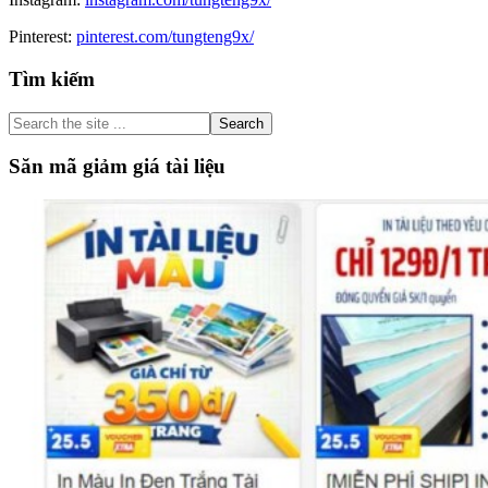
Pinterest:
pinterest.com/tungteng9x/
Primary
Tìm kiếm
Sidebar
Search
the
site
Săn mã giảm giá tài liệu
...