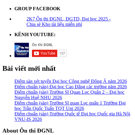
GROUP FACEBOOK
2K7 Ôn thi ĐGNL, ĐGTD, Đại học 2025 -
Chia sẻ Kho tài liệu miễn phí
KÊNH YOUTUBE:
Bài viết mới nhất
Điểm sàn xét tuyển Đại học Công nghệ Đông Á năm 2026
Điểm chuẩn (sàn) Đại học Cao Đẳng các trường năm 2026
Điểm chuẩn (sàn) Trường Sĩ Quan Lục Quân 2 – Đại học
Nguyễn Huệ NHU 2026
Điểm chuẩn (sàn) Trường Sĩ quan Lục quân 1 Trường Đại
học Trần Quốc Tuấn TQT Uni 2026
Điểm chuẩn (sàn) Trường Quốc tế Đại học Quốc gia Hà Nội
VNU-IS 2026
Footer
About Ôn thi ĐGNL