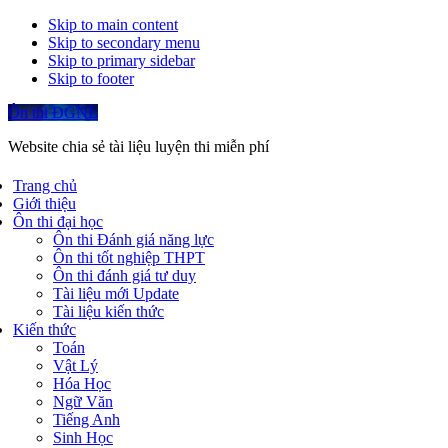
Skip to main content
Skip to secondary menu
Skip to primary sidebar
Skip to footer
Ôn thi ĐGNL
Website chia sẻ tài liệu luyện thi miễn phí
Trang chủ
Giới thiệu
Ôn thi đại học
Ôn thi Đánh giá năng lực
Ôn thi tốt nghiệp THPT
Ôn thi đánh giá tư duy
Tài liệu mới Update
Tài liệu kiến thức
Kiến thức
Toán
Vật Lý
Hóa Học
Ngữ Văn
Tiếng Anh
Sinh Học