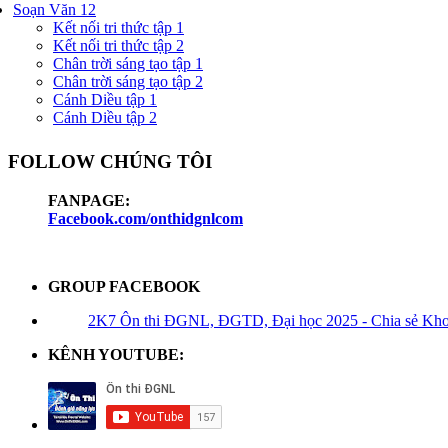
Soạn Văn 12
Kết nối tri thức tập 1
Kết nối tri thức tập 2
Chân trời sáng tạo tập 1
Chân trời sáng tạo tập 2
Cánh Diều tập 1
Cánh Diều tập 2
FOLLOW CHÚNG TÔI
FANPAGE:
Facebook.com/onthidgnlcom
GROUP FACEBOOK
2K7 Ôn thi ĐGNL, ĐGTD, Đại học 2025 - Chia sẻ Kho t
KÊNH YOUTUBE: