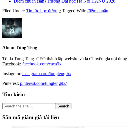
Điểm chuẩn (sàn) Trường Đại học Hà Nội HANU 2026
Filed Under:
Tin tức học đường
;
Tagged With:
điểm chuẩn
About
Tùng Teng
Tôi là Tùng Teng. CEO thành lập website và là Chuyên gia nội dung 
Facebook:
facebook.com/caca9x
Instagram:
instagram.com/tungteng9x/
Pinterest:
pinterest.com/tungteng9x/
Primary
Tìm kiếm
Sidebar
Search
the
site
Săn mã giảm giá tài liệu
...