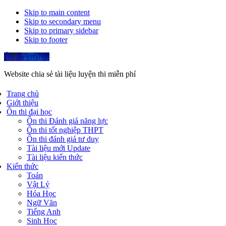
Skip to main content
Skip to secondary menu
Skip to primary sidebar
Skip to footer
Ôn thi ĐGNL
Website chia sẻ tài liệu luyện thi miễn phí
Trang chủ
Giới thiệu
Ôn thi đại học
Ôn thi Đánh giá năng lực
Ôn thi tốt nghiệp THPT
Ôn thi đánh giá tư duy
Tài liệu mới Update
Tài liệu kiến thức
Kiến thức
Toán
Vật Lý
Hóa Học
Ngữ Văn
Tiếng Anh
Sinh Học