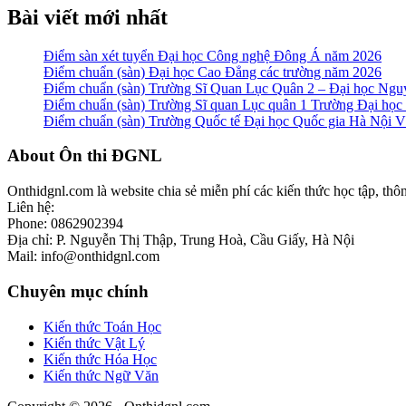
Bài viết mới nhất
Điểm sàn xét tuyển Đại học Công nghệ Đông Á năm 2026
Điểm chuẩn (sàn) Đại học Cao Đẳng các trường năm 2026
Điểm chuẩn (sàn) Trường Sĩ Quan Lục Quân 2 – Đại học N
Điểm chuẩn (sàn) Trường Sĩ quan Lục quân 1 Trường Đại họ
Điểm chuẩn (sàn) Trường Quốc tế Đại học Quốc gia Hà Nội
Footer
About Ôn thi ĐGNL
Onthidgnl.com là website chia sẻ miễn phí các kiến thức học tập, thô
Liên hệ:
Phone: 0862902394
Địa chỉ: P. Nguyễn Thị Thập, Trung Hoà, Cầu Giấy, Hà Nội
Mail: info@onthidgnl.com
Chuyên mục chính
Kiến thức Toán Học
Kiến thức Vật Lý
Kiến thức Hóa Học
Kiến thức Ngữ Văn