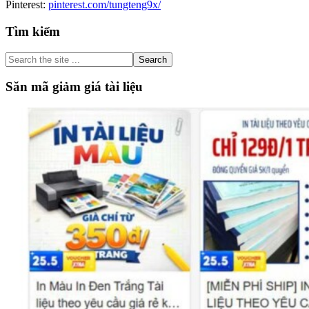
Pinterest:
pinterest.com/tungteng9x/
Primary
Tìm kiếm
Sidebar
Search
the
site
Săn mã giảm giá tài liệu
...