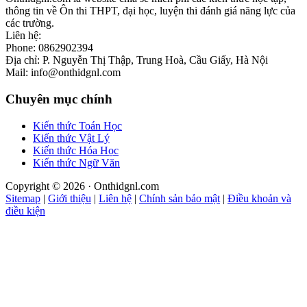
thông tin về Ôn thi THPT, đại học, luyện thi đánh giá năng lực của
các trường.
Liên hệ:
Phone: 0862902394
Địa chỉ: P. Nguyễn Thị Thập, Trung Hoà, Cầu Giấy, Hà Nội
Mail: info@onthidgnl.com
Chuyên mục chính
Kiến thức Toán Học
Kiến thức Vật Lý
Kiến thức Hóa Học
Kiến thức Ngữ Văn
Copyright © 2026 · Onthidgnl.com
Sitemap
|
Giới thiệu
|
Liên hệ
|
Chính sản bảo mật
|
Điều khoản và
điều kiện