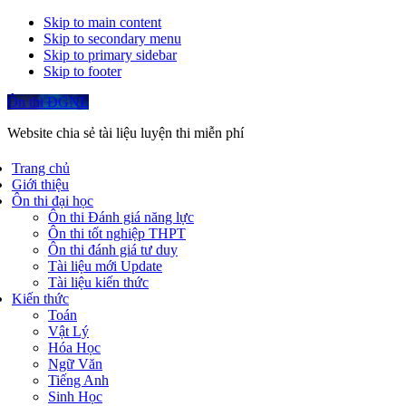
Skip to main content
Skip to secondary menu
Skip to primary sidebar
Skip to footer
Ôn thi ĐGNL
Website chia sẻ tài liệu luyện thi miễn phí
Trang chủ
Giới thiệu
Ôn thi đại học
Ôn thi Đánh giá năng lực
Ôn thi tốt nghiệp THPT
Ôn thi đánh giá tư duy
Tài liệu mới Update
Tài liệu kiến thức
Kiến thức
Toán
Vật Lý
Hóa Học
Ngữ Văn
Tiếng Anh
Sinh Học