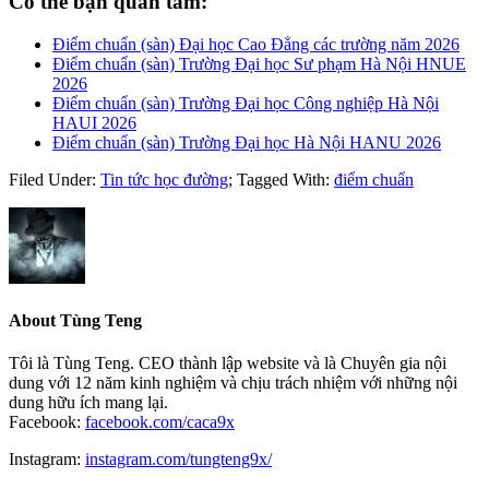
Có thể bạn quan tâm:
Điểm chuẩn (sàn) Đại học Cao Đẳng các trường năm 2026
Điểm chuẩn (sàn) Trường Đại học Sư phạm Hà Nội HNUE
2026
Điểm chuẩn (sàn) Trường Đại học Công nghiệp Hà Nội
HAUI 2026
Điểm chuẩn (sàn) Trường Đại học Hà Nội HANU 2026
Filed Under:
Tin tức học đường
;
Tagged With:
điểm chuẩn
About
Tùng Teng
Tôi là Tùng Teng. CEO thành lập website và là Chuyên gia nội
dung với 12 năm kinh nghiệm và chịu trách nhiệm với những nội
dung hữu ích mang lại.
Facebook:
facebook.com/caca9x
Instagram:
instagram.com/tungteng9x/