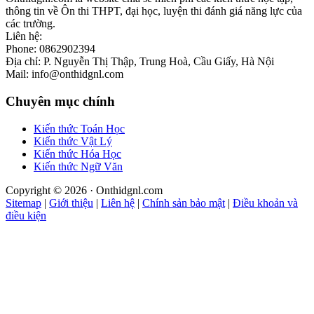
thông tin về Ôn thi THPT, đại học, luyện thi đánh giá năng lực của
các trường.
Liên hệ:
Phone: 0862902394
Địa chỉ: P. Nguyễn Thị Thập, Trung Hoà, Cầu Giấy, Hà Nội
Mail: info@onthidgnl.com
Chuyên mục chính
Kiến thức Toán Học
Kiến thức Vật Lý
Kiến thức Hóa Học
Kiến thức Ngữ Văn
Copyright © 2026 · Onthidgnl.com
Sitemap
|
Giới thiệu
|
Liên hệ
|
Chính sản bảo mật
|
Điều khoản và
điều kiện