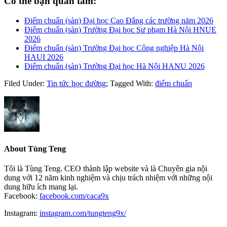
Có thể bạn quan tâm:
Điểm chuẩn (sàn) Đại học Cao Đẳng các trường năm 2026
Điểm chuẩn (sàn) Trường Đại học Sư phạm Hà Nội HNUE
2026
Điểm chuẩn (sàn) Trường Đại học Công nghiệp Hà Nội
HAUI 2026
Điểm chuẩn (sàn) Trường Đại học Hà Nội HANU 2026
Filed Under:
Tin tức học đường
;
Tagged With:
điểm chuẩn
About
Tùng Teng
Tôi là Tùng Teng. CEO thành lập website và là Chuyên gia nội
dung với 12 năm kinh nghiệm và chịu trách nhiệm với những nội
dung hữu ích mang lại.
Facebook:
facebook.com/caca9x
Instagram:
instagram.com/tungteng9x/