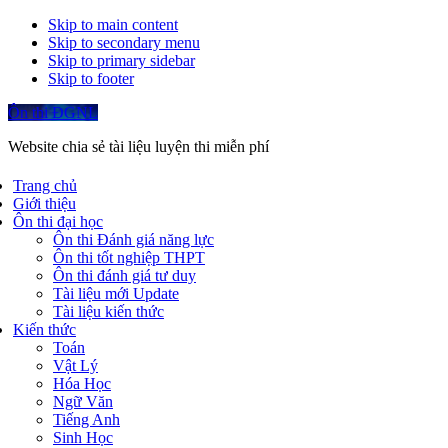
Skip to main content
Skip to secondary menu
Skip to primary sidebar
Skip to footer
Ôn thi ĐGNL
Website chia sẻ tài liệu luyện thi miễn phí
Trang chủ
Giới thiệu
Ôn thi đại học
Ôn thi Đánh giá năng lực
Ôn thi tốt nghiệp THPT
Ôn thi đánh giá tư duy
Tài liệu mới Update
Tài liệu kiến thức
Kiến thức
Toán
Vật Lý
Hóa Học
Ngữ Văn
Tiếng Anh
Sinh Học