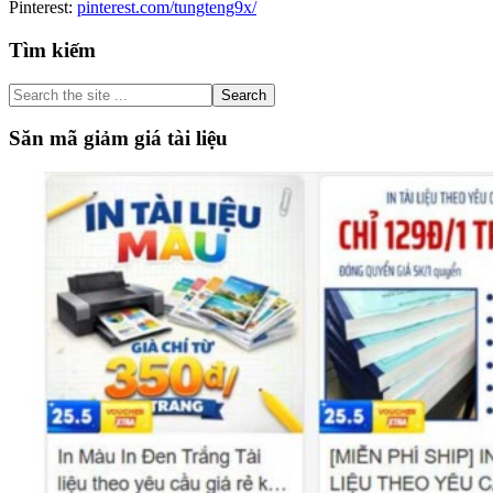
Pinterest:
pinterest.com/tungteng9x/
Primary
Tìm kiếm
Sidebar
Search
the
site
Săn mã giảm giá tài liệu
...