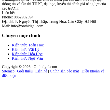
thông tin về Ôn thi THPT, đại học, luyện thi đánh giá năng lực của
các trường.
Liên hệ:
Phone: 0862902394
Địa chỉ: P. Nguyễn Thị Thập, Trung Hoà, Cầu Giấy, Hà Nội
Mail: info@onthidgnl.com
Chuyên mục chính
Kiến thức Toán Học
Kiến thức Vật Lý
Kiến thức Hóa Học
Kiến thức Ngữ Văn
Copyright © 2026 · Onthidgnl.com
Sitemap
|
Giới thiệu
|
Liên hệ
|
Chính sản bảo mật
|
Điều khoản và
điều kiện