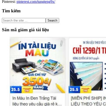
Pinterest:
pinterest.com/tungteng9x/
Primary
Tìm kiếm
Sidebar
Search
the
site
Săn mã giảm giá tài liệu
...