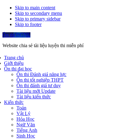
Skip to main content
Skip to secondary menu
Skip to primary sidebar
Skip to footer
Ôn thi ĐGNL
Website chia sẻ tài liệu luyện thi miễn phí
Trang chủ
Giới thiệu
Ôn thi đại học
Ôn thi Đánh giá năng lực
Ôn thi tốt nghiệp THPT
Ôn thi đánh giá tư duy
Tài liệu mới Update
Tài liệu kiến thức
Kiến thức
Toán
Vật Lý
Hóa Học
Ngữ Văn
Tiếng Anh
Sinh Học