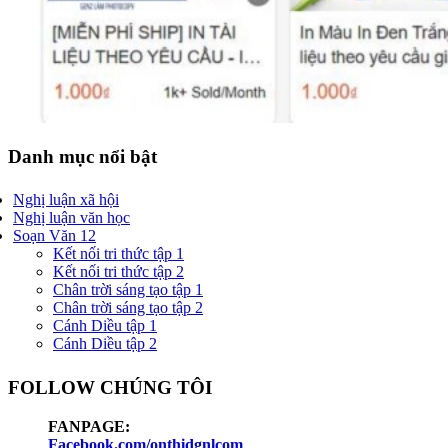
Danh mục nổi bật
Nghị luận xã hội
Nghị luận văn học
Soạn Văn 12
Kết nối tri thức tập 1
Kết nối tri thức tập 2
Chân trời sáng tạo tập 1
Chân trời sáng tạo tập 2
Cánh Diều tập 1
Cánh Diều tập 2
FOLLOW CHÚNG TÔI
FANPAGE:
Facebook.com/onthidgnlcom