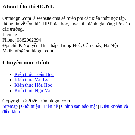
Footer
About Ôn thi ĐGNL
Onthidgnl.com là website chia sẻ miễn phí các kiến thức học tập,
thông tin về Ôn thi THPT, đại học, luyện thi đánh giá năng lực của
các trường.
Liên hệ:
Phone: 0862902394
Địa chỉ: P. Nguyễn Thị Thập, Trung Hoà, Cầu Giấy, Hà Nội
Mail: info@onthidgnl.com
Chuyên mục chính
Kiến thức Toán Học
Kiến thức Vật Lý
Kiến thức Hóa Học
Kiến thức Ngữ Văn
Copyright © 2026 · Onthidgnl.com
Sitemap
|
Giới thiệu
|
Liên hệ
|
Chính sản bảo mật
|
Điều khoản và
điều kiện