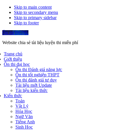
Skip to main content
Skip to secondary menu
Skip to primary sidebar
Skip to footer
Ôn thi ĐGNL
Website chia sẻ tài liệu luyện thi miễn phí
Trang chủ
Giới thiệu
Ôn thi đại học
Ôn thi Đánh giá năng lực
Ôn thi tốt nghiệp THPT
Ôn thi đánh giá tư duy
Tài liệu mới Update
Tài liệu kiến thức
Kiến thức
Toán
Vật Lý
Hóa Học
Ngữ Văn
Tiếng Anh
Sinh Học