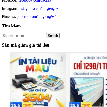
Facebook:
facebook.com/caca9x
Instagram:
instagram.com/tungteng9x/
Pinterest:
pinterest.com/tungteng9x/
Primary
Tìm kiếm
Sidebar
Search
the
site
Săn mã giảm giá tài liệu
...