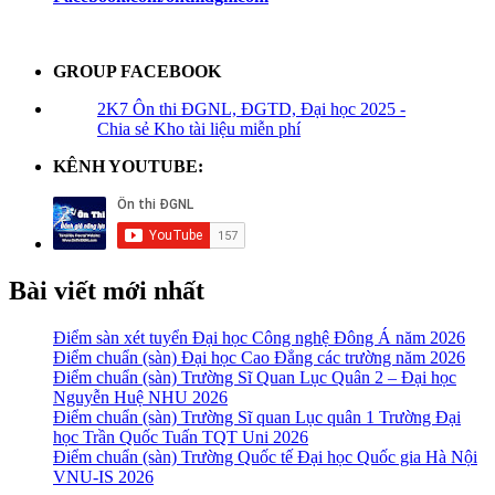
GROUP FACEBOOK
2K7 Ôn thi ĐGNL, ĐGTD, Đại học 2025 -
Chia sẻ Kho tài liệu miễn phí
KÊNH YOUTUBE:
Bài viết mới nhất
Điểm sàn xét tuyển Đại học Công nghệ Đông Á năm 2026
Điểm chuẩn (sàn) Đại học Cao Đẳng các trường năm 2026
Điểm chuẩn (sàn) Trường Sĩ Quan Lục Quân 2 – Đại học
Nguyễn Huệ NHU 2026
Điểm chuẩn (sàn) Trường Sĩ quan Lục quân 1 Trường Đại
học Trần Quốc Tuấn TQT Uni 2026
Điểm chuẩn (sàn) Trường Quốc tế Đại học Quốc gia Hà Nội
VNU-IS 2026