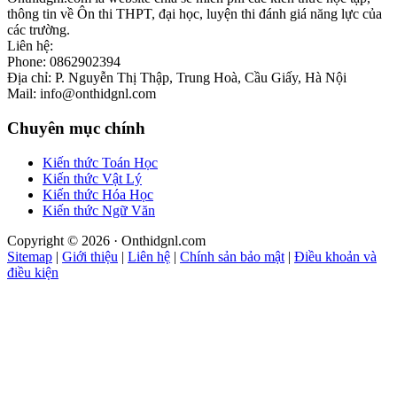
thông tin về Ôn thi THPT, đại học, luyện thi đánh giá năng lực của
các trường.
Liên hệ:
Phone: 0862902394
Địa chỉ: P. Nguyễn Thị Thập, Trung Hoà, Cầu Giấy, Hà Nội
Mail: info@onthidgnl.com
Chuyên mục chính
Kiến thức Toán Học
Kiến thức Vật Lý
Kiến thức Hóa Học
Kiến thức Ngữ Văn
Copyright © 2026 · Onthidgnl.com
Sitemap
|
Giới thiệu
|
Liên hệ
|
Chính sản bảo mật
|
Điều khoản và
điều kiện