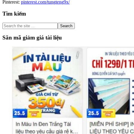
Pinterest:
pinterest.com/tungteng9x/
Primary
Tìm kiếm
Sidebar
Search
the
site
Săn mã giảm giá tài liệu
...