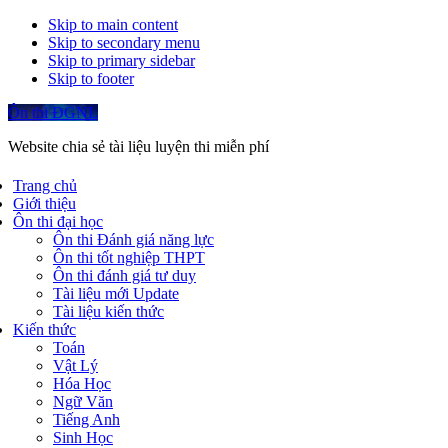
Skip to main content
Skip to secondary menu
Skip to primary sidebar
Skip to footer
Ôn thi ĐGNL
Website chia sẻ tài liệu luyện thi miễn phí
Trang chủ
Giới thiệu
Ôn thi đại học
Ôn thi Đánh giá năng lực
Ôn thi tốt nghiệp THPT
Ôn thi đánh giá tư duy
Tài liệu mới Update
Tài liệu kiến thức
Kiến thức
Toán
Vật Lý
Hóa Học
Ngữ Văn
Tiếng Anh
Sinh Học