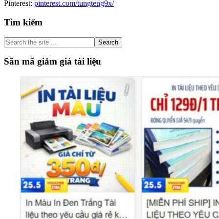
Pinterest:
pinterest.com/tungteng9x/
Primary
Tìm kiếm
Sidebar
Search
the
site
Săn mã giảm giá tài liệu
...