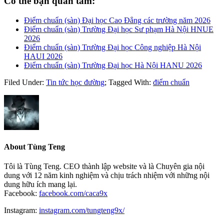
Có thể bạn quan tâm:
Điểm chuẩn (sàn) Đại học Cao Đẳng các trường năm 2026
Điểm chuẩn (sàn) Trường Đại học Sư phạm Hà Nội HNUE
2026
Điểm chuẩn (sàn) Trường Đại học Công nghiệp Hà Nội
HAUI 2026
Điểm chuẩn (sàn) Trường Đại học Hà Nội HANU 2026
Filed Under:
Tin tức học đường
;
Tagged With:
điểm chuẩn
About
Tùng Teng
Tôi là Tùng Teng. CEO thành lập website và là Chuyên gia nội
dung với 12 năm kinh nghiệm và chịu trách nhiệm với những nội
dung hữu ích mang lại.
Facebook:
facebook.com/caca9x
Instagram:
instagram.com/tungteng9x/