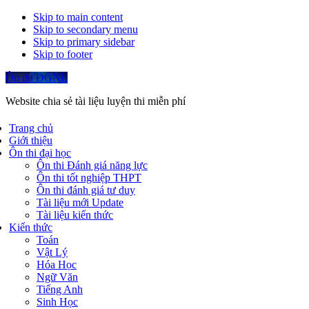
Skip to main content
Skip to secondary menu
Skip to primary sidebar
Skip to footer
Ôn thi ĐGNL
Website chia sẻ tài liệu luyện thi miễn phí
Trang chủ
Giới thiệu
Ôn thi đại học
Ôn thi Đánh giá năng lực
Ôn thi tốt nghiệp THPT
Ôn thi đánh giá tư duy
Tài liệu mới Update
Tài liệu kiến thức
Kiến thức
Toán
Vật Lý
Hóa Học
Ngữ Văn
Tiếng Anh
Sinh Học