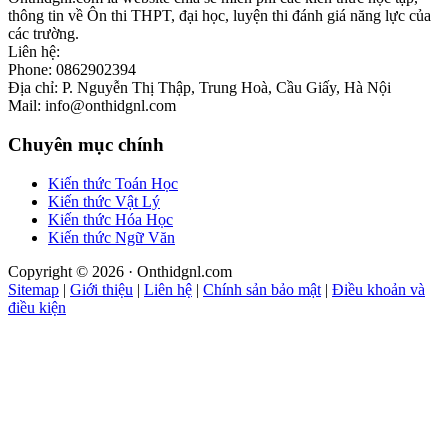
thông tin về Ôn thi THPT, đại học, luyện thi đánh giá năng lực của
các trường.
Liên hệ:
Phone: 0862902394
Địa chỉ: P. Nguyễn Thị Thập, Trung Hoà, Cầu Giấy, Hà Nội
Mail: info@onthidgnl.com
Chuyên mục chính
Kiến thức Toán Học
Kiến thức Vật Lý
Kiến thức Hóa Học
Kiến thức Ngữ Văn
Copyright © 2026 · Onthidgnl.com
Sitemap
|
Giới thiệu
|
Liên hệ
|
Chính sản bảo mật
|
Điều khoản và
điều kiện