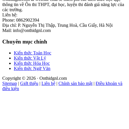
thông tin về Ôn thi THPT, đại học, luyện thi đánh giá năng lực của
các trường.
Liên hệ:
Phone: 0862902394
Địa chỉ: P. Nguyễn Thị Thập, Trung Hoà, Cầu Giấy, Hà Nội
Mail: info@onthidgnl.com
Chuyên mục chính
Kiến thức Toán Học
Kiến thức Vật Lý
Kiến thức Hóa Học
Kiến thức Ngữ Văn
Copyright © 2026 · Onthidgnl.com
Sitemap
|
Giới thiệu
|
Liên hệ
|
Chính sản bảo mật
|
Điều khoản và
điều kiện