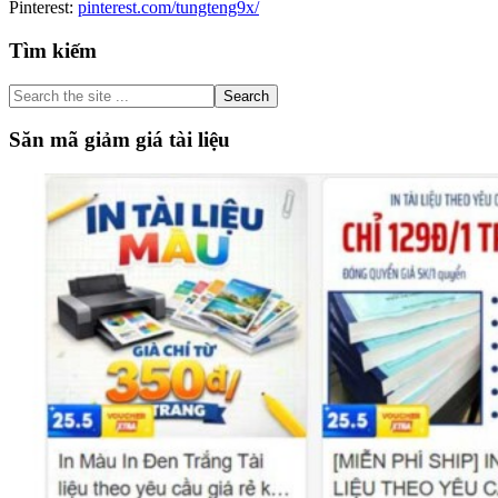
Pinterest:
pinterest.com/tungteng9x/
Primary
Tìm kiếm
Sidebar
Search
the
site
Săn mã giảm giá tài liệu
...