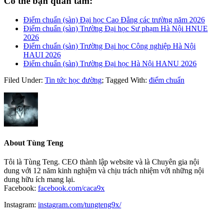
Có thể bạn quan tâm:
Điểm chuẩn (sàn) Đại học Cao Đẳng các trường năm 2026
Điểm chuẩn (sàn) Trường Đại học Sư phạm Hà Nội HNUE
2026
Điểm chuẩn (sàn) Trường Đại học Công nghiệp Hà Nội
HAUI 2026
Điểm chuẩn (sàn) Trường Đại học Hà Nội HANU 2026
Filed Under:
Tin tức học đường
;
Tagged With:
điểm chuẩn
About
Tùng Teng
Tôi là Tùng Teng. CEO thành lập website và là Chuyên gia nội
dung với 12 năm kinh nghiệm và chịu trách nhiệm với những nội
dung hữu ích mang lại.
Facebook:
facebook.com/caca9x
Instagram:
instagram.com/tungteng9x/