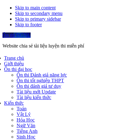
Skip to main content
Skip to secondary menu
Skip to primary sidebar
Skip to footer
Ôn thi ĐGNL
Website chia sẻ tài liệu luyện thi miễn phí
Trang chủ
Giới thiệu
Ôn thi đại học
Ôn thi Đánh giá năng lực
Ôn thi tốt nghiệp THPT
Ôn thi đánh giá tư duy
Tài liệu mới Update
Tài liệu kiến thức
Kiến thức
Toán
Vật Lý
Hóa Học
Ngữ Văn
Tiếng Anh
Sinh Học