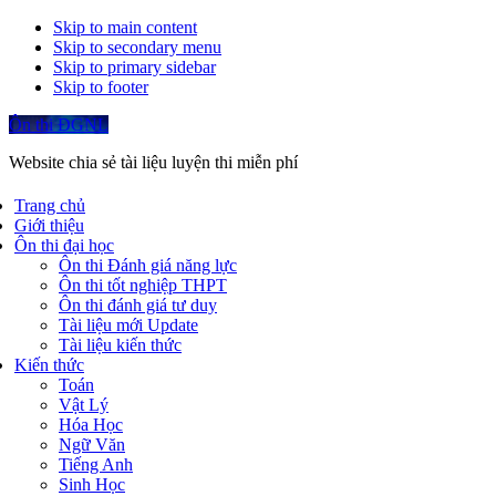
Skip to main content
Skip to secondary menu
Skip to primary sidebar
Skip to footer
Ôn thi ĐGNL
Website chia sẻ tài liệu luyện thi miễn phí
Trang chủ
Giới thiệu
Ôn thi đại học
Ôn thi Đánh giá năng lực
Ôn thi tốt nghiệp THPT
Ôn thi đánh giá tư duy
Tài liệu mới Update
Tài liệu kiến thức
Kiến thức
Toán
Vật Lý
Hóa Học
Ngữ Văn
Tiếng Anh
Sinh Học