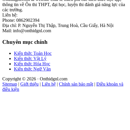
thông tin về Ôn thi THPT, đại học, luyện thi đánh giá năng lực của
các trường.
Liên hệ:
Phone: 0862902394
Địa chỉ: P. Nguyễn Thị Thập, Trung Hoà, Cầu Giấy, Hà Nội
Mail: info@onthidgnl.com
Chuyên mục chính
Kiến thức Toán Học
Kiến thức Vật Lý
Kiến thức Hóa Học
Kiến thức Ngữ Văn
Copyright © 2026 · Onthidgnl.com
Sitemap
|
Giới thiệu
|
Liên hệ
|
Chính sản bảo mật
|
Điều khoản và
điều kiện