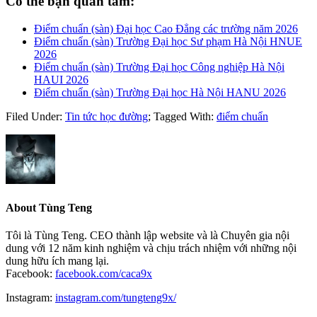
Có thể bạn quan tâm:
Điểm chuẩn (sàn) Đại học Cao Đẳng các trường năm 2026
Điểm chuẩn (sàn) Trường Đại học Sư phạm Hà Nội HNUE
2026
Điểm chuẩn (sàn) Trường Đại học Công nghiệp Hà Nội
HAUI 2026
Điểm chuẩn (sàn) Trường Đại học Hà Nội HANU 2026
Filed Under:
Tin tức học đường
;
Tagged With:
điểm chuẩn
About
Tùng Teng
Tôi là Tùng Teng. CEO thành lập website và là Chuyên gia nội
dung với 12 năm kinh nghiệm và chịu trách nhiệm với những nội
dung hữu ích mang lại.
Facebook:
facebook.com/caca9x
Instagram:
instagram.com/tungteng9x/