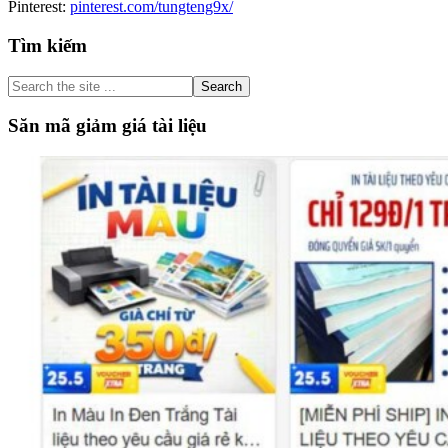
Pinterest:
pinterest.com/tungteng9x/
Primary
Tìm kiếm
Sidebar
Search
the
site
Săn mã giảm giá tài liệu
...