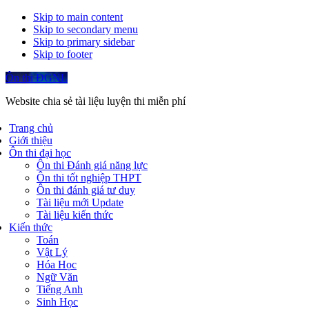
Skip to main content
Skip to secondary menu
Skip to primary sidebar
Skip to footer
Ôn thi ĐGNL
Website chia sẻ tài liệu luyện thi miễn phí
Trang chủ
Giới thiệu
Ôn thi đại học
Ôn thi Đánh giá năng lực
Ôn thi tốt nghiệp THPT
Ôn thi đánh giá tư duy
Tài liệu mới Update
Tài liệu kiến thức
Kiến thức
Toán
Vật Lý
Hóa Học
Ngữ Văn
Tiếng Anh
Sinh Học