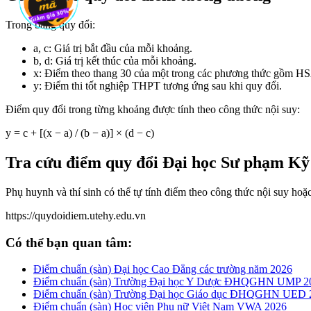
Trong bảng quy đổi:
a, c: Giá trị bắt đầu của mỗi khoảng.
b, d: Giá trị kết thúc của mỗi khoảng.
x: Điểm theo thang 30 của một trong các phương thức gồm HS
y: Điểm thi tốt nghiệp THPT tương ứng sau khi quy đổi.
Điểm quy đổi trong từng khoảng được tính theo công thức nội suy:
y = c + [(x − a) / (b − a)] × (d − c)
Tra cứu điểm quy đổi Đại học Sư phạm K
Phụ huynh và thí sinh có thể tự tính điểm theo công thức nội suy ho
https://quydoidiem.utehy.edu.vn
Có thể bạn quan tâm:
Điểm chuẩn (sàn) Đại học Cao Đẳng các trường năm 2026
Điểm chuẩn (sàn) Trường Đại học Y Dược ĐHQGHN UMP 2
Điểm chuẩn (sàn) Trường Đại học Giáo dục ĐHQGHN UED 
Điểm chuẩn (sàn) Học viện Phụ nữ Việt Nam VWA 2026