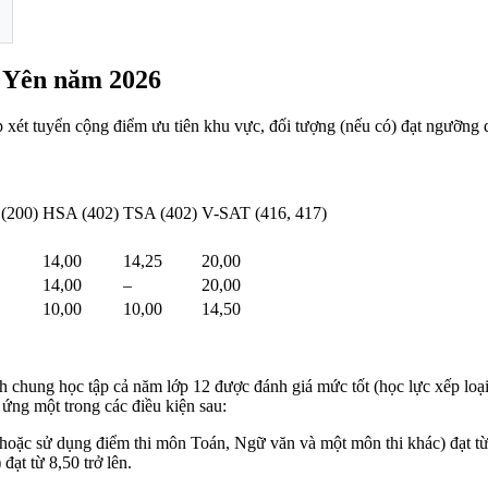
 Yên năm 2026
p xét tuyển cộng điểm ưu tiên khu vực, đối tượng (nếu có) đạt ngưỡng
(200)
HSA (402)
TSA (402)
V-SAT (416, 417)
14,00
14,25
20,00
14,00
–
20,00
10,00
10,00
14,50
nh chung học tập cả năm lớp 12 được đánh giá mức tốt (học lực xếp loại t
 ứng một trong các điều kiện sau:
hoặc sử dụng điểm thi môn Toán, Ngữ văn và một môn thi khác) đạt từ 
đạt từ 8,50 trở lên.