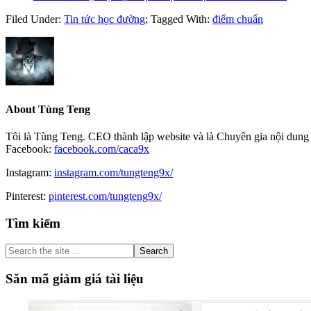
Filed Under:
Tin tức học đường
;
Tagged With:
điểm chuẩn
About
Tùng Teng
Tôi là Tùng Teng. CEO thành lập website và là Chuyên gia nội dung 
Facebook:
facebook.com/caca9x
Instagram:
instagram.com/tungteng9x/
Pinterest:
pinterest.com/tungteng9x/
Primary
Tìm kiếm
Sidebar
Search
the
site
Săn mã giảm giá tài liệu
...