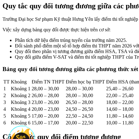
Quy tắc quy đổi tương đương giữa các phư
Trường Đại học Sư phạm Kỹ thuật Hưng Yên lấy điểm thi tốt nghiệ
Việc xây dựng bảng quy đổi được thực hiện trên cơ sở:
Phân tích dữ liệu điểm trúng tuyển của trường năm 2025.
Đối sánh phổ điểm một số tổ hợp điểm thi THPT năm 2026 với
Quy đổi theo phân vị tương đương giữa điểm HSA, TSA và đi
Quy đổi giữa điểm V-SAT và điểm thi tốt nghiệp THPT của Tru
Bảng quy đổi tương đương giữa các phương thức xét
TT
Khoảng
Điểm TN THPT
Điểm học bạ THPT
Điểm HSA (than
1
Khoảng 1
28,00 – 30,00
28,00 – 30,00
25,40 – 26,60
2
Khoảng 2
26,00 – 28,00
28,00 – 30,00
22,00 – 25,40
3
Khoảng 3
23,00 – 26,00
26,50 – 28,00
18,00 – 22,00
4
Khoảng 4
20,00 – 23,00
24,50 – 26,50
14,60 – 18,00
5
Khoảng 5
17,00 – 20,00
22,50 – 24,50
11,80 – 14,60
6
Khoảng 6
15,00 – 17,00
20,00 – 22,50
10,00 – 11,80
Công thức quy đổi điểm tương đương