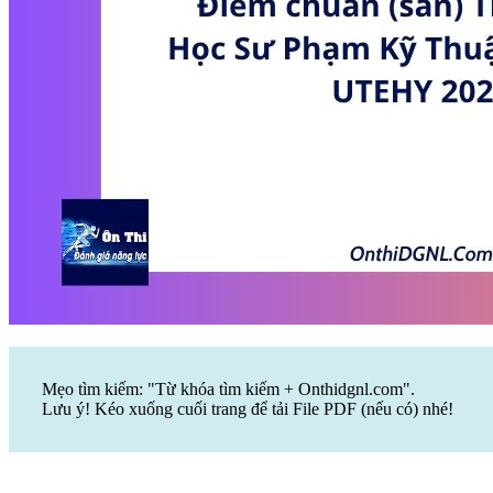
Mẹo tìm kiếm: "Từ khóa tìm kiếm + Onthidgnl.com".
Lưu ý! Kéo xuống cuối trang để tải File PDF (nếu có) nhé!