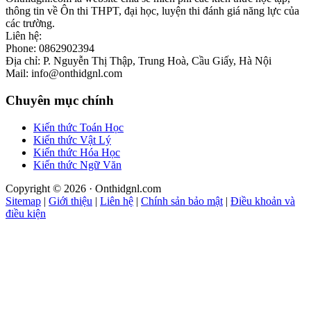
thông tin về Ôn thi THPT, đại học, luyện thi đánh giá năng lực của
các trường.
Liên hệ:
Phone: 0862902394
Địa chỉ: P. Nguyễn Thị Thập, Trung Hoà, Cầu Giấy, Hà Nội
Mail: info@onthidgnl.com
Chuyên mục chính
Kiến thức Toán Học
Kiến thức Vật Lý
Kiến thức Hóa Học
Kiến thức Ngữ Văn
Copyright © 2026 · Onthidgnl.com
Sitemap
|
Giới thiệu
|
Liên hệ
|
Chính sản bảo mật
|
Điều khoản và
điều kiện