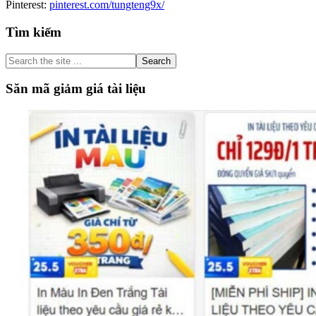
Pinterest:
pinterest.com/tungteng9x/
Primary
Tìm kiếm
Sidebar
Search
the
site
Săn mã giảm giá tài liệu
...