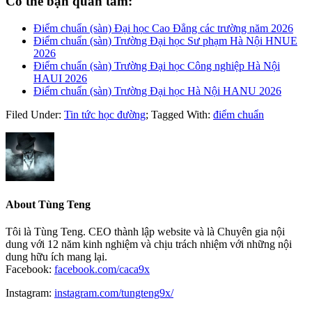
Có thể bạn quan tâm:
Điểm chuẩn (sàn) Đại học Cao Đẳng các trường năm 2026
Điểm chuẩn (sàn) Trường Đại học Sư phạm Hà Nội HNUE
2026
Điểm chuẩn (sàn) Trường Đại học Công nghiệp Hà Nội
HAUI 2026
Điểm chuẩn (sàn) Trường Đại học Hà Nội HANU 2026
Filed Under:
Tin tức học đường
;
Tagged With:
điểm chuẩn
About
Tùng Teng
Tôi là Tùng Teng. CEO thành lập website và là Chuyên gia nội
dung với 12 năm kinh nghiệm và chịu trách nhiệm với những nội
dung hữu ích mang lại.
Facebook:
facebook.com/caca9x
Instagram:
instagram.com/tungteng9x/