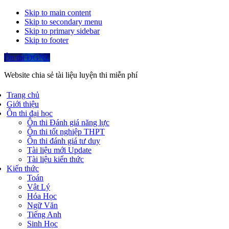
Skip to main content
Skip to secondary menu
Skip to primary sidebar
Skip to footer
Ôn thi ĐGNL
Website chia sẻ tài liệu luyện thi miễn phí
Trang chủ
Giới thiệu
Ôn thi đại học
Ôn thi Đánh giá năng lực
Ôn thi tốt nghiệp THPT
Ôn thi đánh giá tư duy
Tài liệu mới Update
Tài liệu kiến thức
Kiến thức
Toán
Vật Lý
Hóa Học
Ngữ Văn
Tiếng Anh
Sinh Học