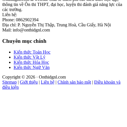
thông tin về Ôn thi THPT, đại học, luyện thi đánh giá năng lực của
các trường.
Liên hệ:
Phone: 0862902394
Địa chỉ: P. Nguyễn Thị Thập, Trung Hoà, Cầu Giấy, Hà Nội
Mail: info@onthidgnl.com
Chuyên mục chính
Kiến thức Toán Học
Kiến thức Vật Lý
Kiến thức Hóa Học
Kiến thức Ngữ Văn
Copyright © 2026 · Onthidgnl.com
Sitemap
|
Giới thiệu
|
Liên hệ
|
Chính sản bảo mật
|
Điều khoản và
điều kiện