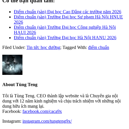
Có thể bạn quan tâm:
Điểm chuẩn (sàn) Đại học Cao Đẳng các trường năm 2026
Điểm chuẩn (sàn) Trường Đại học Sư phạm Hà Nội HNUE
2026
Điểm chuẩn (sàn) Trường Đại học Công nghiệp Hà Nội
HAUI 2026
Điểm chuẩn (sàn) Trường Đại học Hà Nội HANU 2026
Filed Under:
Tin tức học đường
;
Tagged With:
điểm chuẩn
About
Tùng Teng
Tôi là Tùng Teng. CEO thành lập website và là Chuyên gia nội
dung với 12 năm kinh nghiệm và chịu trách nhiệm với những nội
dung hữu ích mang lại.
Facebook:
facebook.com/caca9x
Instagram:
instagram.com/tungteng9x/