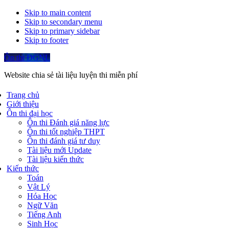
Skip to main content
Skip to secondary menu
Skip to primary sidebar
Skip to footer
Ôn thi ĐGNL
Website chia sẻ tài liệu luyện thi miễn phí
Trang chủ
Giới thiệu
Ôn thi đại học
Ôn thi Đánh giá năng lực
Ôn thi tốt nghiệp THPT
Ôn thi đánh giá tư duy
Tài liệu mới Update
Tài liệu kiến thức
Kiến thức
Toán
Vật Lý
Hóa Học
Ngữ Văn
Tiếng Anh
Sinh Học