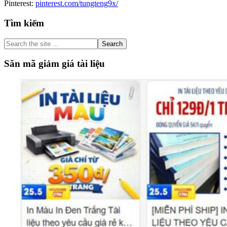
Pinterest:
pinterest.com/tungteng9x/
Primary
Tìm kiếm
Sidebar
Search
the
site
Săn mã giảm giá tài liệu
...