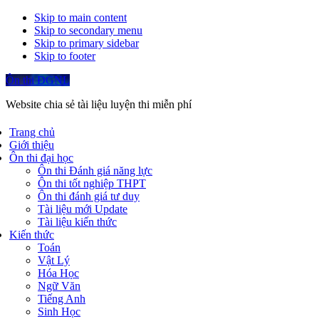
Skip to main content
Skip to secondary menu
Skip to primary sidebar
Skip to footer
Ôn thi ĐGNL
Website chia sẻ tài liệu luyện thi miễn phí
Trang chủ
Giới thiệu
Ôn thi đại học
Ôn thi Đánh giá năng lực
Ôn thi tốt nghiệp THPT
Ôn thi đánh giá tư duy
Tài liệu mới Update
Tài liệu kiến thức
Kiến thức
Toán
Vật Lý
Hóa Học
Ngữ Văn
Tiếng Anh
Sinh Học