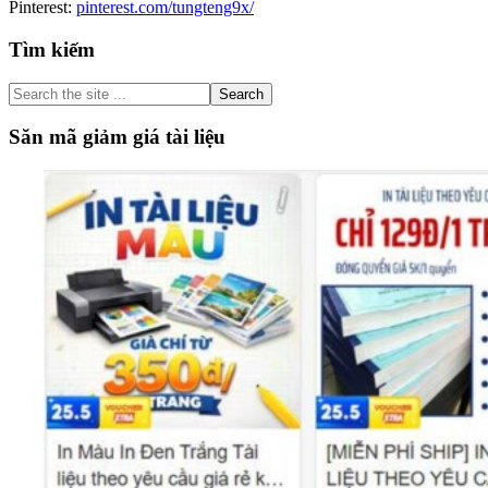
Pinterest:
pinterest.com/tungteng9x/
Primary
Tìm kiếm
Sidebar
Search
the
site
Săn mã giảm giá tài liệu
...