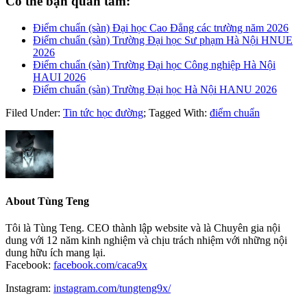
Có thể bạn quan tâm:
Điểm chuẩn (sàn) Đại học Cao Đẳng các trường năm 2026
Điểm chuẩn (sàn) Trường Đại học Sư phạm Hà Nội HNUE
2026
Điểm chuẩn (sàn) Trường Đại học Công nghiệp Hà Nội
HAUI 2026
Điểm chuẩn (sàn) Trường Đại học Hà Nội HANU 2026
Filed Under:
Tin tức học đường
;
Tagged With:
điểm chuẩn
About
Tùng Teng
Tôi là Tùng Teng. CEO thành lập website và là Chuyên gia nội
dung với 12 năm kinh nghiệm và chịu trách nhiệm với những nội
dung hữu ích mang lại.
Facebook:
facebook.com/caca9x
Instagram:
instagram.com/tungteng9x/