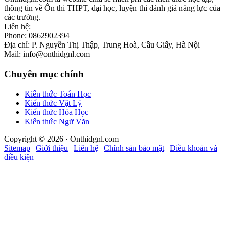
thông tin về Ôn thi THPT, đại học, luyện thi đánh giá năng lực của
các trường.
Liên hệ:
Phone: 0862902394
Địa chỉ: P. Nguyễn Thị Thập, Trung Hoà, Cầu Giấy, Hà Nội
Mail: info@onthidgnl.com
Chuyên mục chính
Kiến thức Toán Học
Kiến thức Vật Lý
Kiến thức Hóa Học
Kiến thức Ngữ Văn
Copyright © 2026 · Onthidgnl.com
Sitemap
|
Giới thiệu
|
Liên hệ
|
Chính sản bảo mật
|
Điều khoản và
điều kiện