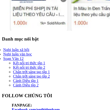
Danh mục nổi bật
Nghị luận xã hội
Nghị luận văn học
Soạn Văn 12
Kết nối tri thức tập 1
Kết nối tri thức tập 2
Chân trời sáng tạo tập 1
Chân trời sáng tạo tập 2
Cánh Diều tập 1
Cánh Diều tập 2
FOLLOW CHÚNG TÔI
FANPAGE:
Facebook.com/onthidgnlcom