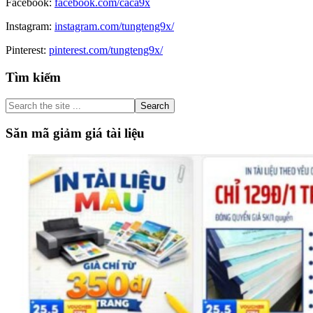
Facebook:
facebook.com/caca9x
Instagram:
instagram.com/tungteng9x/
Pinterest:
pinterest.com/tungteng9x/
Primary
Tìm kiếm
Sidebar
Search
the
site
Săn mã giảm giá tài liệu
...