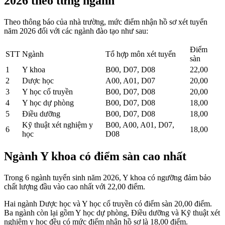
2026 theo từng ngành
Theo thông báo của nhà trường, mức điểm nhận hồ sơ xét tuyển
năm 2026 đối với các ngành đào tạo như sau:
Điểm
STT
Ngành
Tổ hợp môn xét tuyển
sàn
1
Y khoa
B00, D07, D08
22,00
2
Dược học
A00, A01, D07
20,00
3
Y học cổ truyền
B00, D07, D08
20,00
4
Y học dự phòng
B00, D07, D08
18,00
5
Điều dưỡng
B00, D07, D08
18,00
Kỹ thuật xét nghiệm y
B00, A00, A01, D07,
6
18,00
học
D08
Ngành Y khoa có điểm sàn cao nhất
Trong 6 ngành tuyển sinh năm 2026, Y khoa có ngưỡng đảm bảo
chất lượng đầu vào cao nhất với 22,00 điểm.
Hai ngành Dược học và Y học cổ truyền có điểm sàn 20,00 điểm.
Ba ngành còn lại gồm Y học dự phòng, Điều dưỡng và Kỹ thuật xét
nghiệm y học đều có mức điểm nhận hồ sơ là 18,00 điểm.