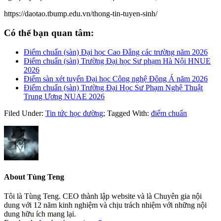
https://daotao.tbump.edu.vn/thong-tin-tuyen-sinh/
Có thể bạn quan tâm:
Điểm chuẩn (sàn) Đại học Cao Đẳng các trường năm 2026
Điểm chuẩn (sàn) Trường Đại học Sư phạm Hà Nội HNUE
2026
Điểm sàn xét tuyển Đại học Công nghệ Đông Á năm 2026
Điểm chuẩn (sàn) Trường Đại Học Sư Phạm Nghệ Thuật
Trung Ương NUAE 2026
Filed Under:
Tin tức học đường
;
Tagged With:
điểm chuẩn
About
Tùng Teng
Tôi là Tùng Teng. CEO thành lập website và là Chuyên gia nội
dung với 12 năm kinh nghiệm và chịu trách nhiệm với những nội
dung hữu ích mang lại.