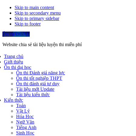
Skip to main content
Skip to secondary menu
Skip to primary sidebar
Skip to footer
Ôn thi ĐGNL
Website chia sẻ tài liệu luyện thi miễn phí
Trang chủ
Giới thiệu
Ôn thi đại học
Ôn thi Đánh giá năng lực
Ôn thi tốt nghiệp THPT
Ôn thi đánh giá tư duy
Tài liệu mới Update
Tài liệu kiến thức
Kiến thức
Toán
Vật Lý
Hóa Học
Ngữ Văn
Tiếng Anh
Sinh Học