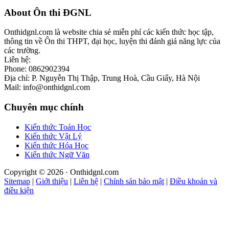
Footer
About Ôn thi ĐGNL
Onthidgnl.com là website chia sẻ miễn phí các kiến thức học tập,
thông tin về Ôn thi THPT, đại học, luyện thi đánh giá năng lực của
các trường.
Liên hệ:
Phone: 0862902394
Địa chỉ: P. Nguyễn Thị Thập, Trung Hoà, Cầu Giấy, Hà Nội
Mail: info@onthidgnl.com
Chuyên mục chính
Kiến thức Toán Học
Kiến thức Vật Lý
Kiến thức Hóa Học
Kiến thức Ngữ Văn
Copyright © 2026 · Onthidgnl.com
Sitemap
|
Giới thiệu
|
Liên hệ
|
Chính sản bảo mật
|
Điều khoản và
điều kiện