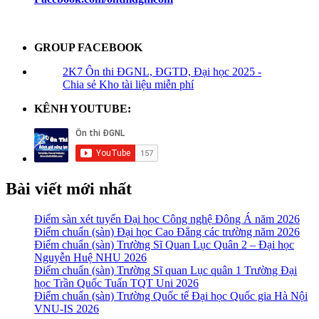
GROUP FACEBOOK
2K7 Ôn thi ĐGNL, ĐGTD, Đại học 2025 -
Chia sẻ Kho tài liệu miễn phí
KÊNH YOUTUBE:
Bài viết mới nhất
Điểm sàn xét tuyển Đại học Công nghệ Đông Á năm 2026
Điểm chuẩn (sàn) Đại học Cao Đẳng các trường năm 2026
Điểm chuẩn (sàn) Trường Sĩ Quan Lục Quân 2 – Đại học
Nguyễn Huệ NHU 2026
Điểm chuẩn (sàn) Trường Sĩ quan Lục quân 1 Trường Đại
học Trần Quốc Tuấn TQT Uni 2026
Điểm chuẩn (sàn) Trường Quốc tế Đại học Quốc gia Hà Nội
VNU-IS 2026