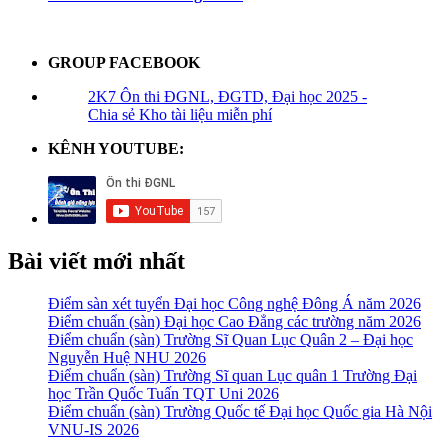
GROUP FACEBOOK
2K7 Ôn thi ĐGNL, ĐGTD, Đại học 2025 -
Chia sẻ Kho tài liệu miễn phí
KÊNH YOUTUBE:
Bài viết mới nhất
Điểm sàn xét tuyển Đại học Công nghệ Đông Á năm 2026
Điểm chuẩn (sàn) Đại học Cao Đẳng các trường năm 2026
Điểm chuẩn (sàn) Trường Sĩ Quan Lục Quân 2 – Đại học
Nguyễn Huệ NHU 2026
Điểm chuẩn (sàn) Trường Sĩ quan Lục quân 1 Trường Đại
học Trần Quốc Tuấn TQT Uni 2026
Điểm chuẩn (sàn) Trường Quốc tế Đại học Quốc gia Hà Nội
VNU-IS 2026