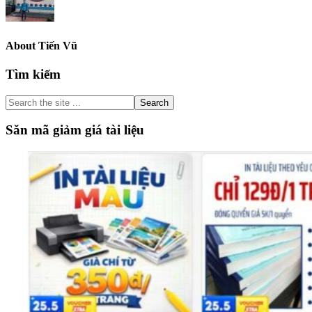
About
Tiến Vũ
Primary
Tìm kiếm
Sidebar
Search
the
site
Săn mã giảm giá tài liệu
...