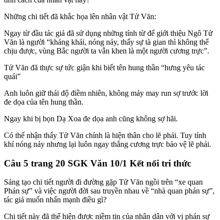
Những chi tiết đã khắc họa lên nhân vật Tử Văn:
Ngay từ đầu tác giả đã sử dụng những tính từ để giới thiệu Ngô Tử
Văn là người “khảng khái, nóng nảy, thấy sự tà gian thì không thể
chịu được, vùng Bắc người ta vẫn khen là một người cương trực”.
Tử Văn đã thực sự tức giận khi biết tên hung thần “hưng yêu tác
quái”
Anh luôn giữ thái độ điềm nhiên, không mảy may run sợ trước lời
đe dọa của tên hung thần.
Ngay khi bị bọn Dạ Xoa đe dọa anh cũng không sợ hãi.
Có thể nhận thấy Tử Văn chính là hiện thân cho lẽ phải. Tuy tính
khí nóng nảy nhưng lại luôn ngay thẳng cương trực bảo vệ lẽ phải.
Câu 5 trang 20 SGK Văn 10/1 Kết nối tri thức
Sáng tạo chi tiết người đi đường gặp Tử Văn ngồi trên “xe quan
Phán sự” và việc người đời sau truyền nhau về “nhà quan phán sự”,
tác giả muốn nhấn mạnh điều gì?
Chi tiết này đã thể hiện được niềm tin của nhân dân với vị phán sự