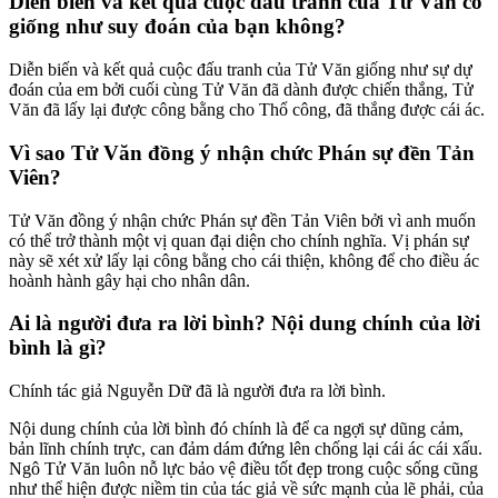
Diễn biến và kết quả cuộc đấu tranh của Tử Văn có
giống như suy đoán của bạn không?
Diễn biến và kết quả cuộc đấu tranh của Tử Văn giống như sự dự
đoán của em bởi cuối cùng Tử Văn đã dành được chiến thắng, Tử
Văn đã lấy lại được công bằng cho Thổ công, đã thắng được cái ác.
Vì sao Tử Văn đồng ý nhận chức Phán sự đền Tản
Viên?
Tử Văn đồng ý nhận chức Phán sự đền Tản Viên bởi vì anh muốn
có thể trở thành một vị quan đại diện cho chính nghĩa. Vị phán sự
này sẽ xét xử lấy lại công bằng cho cái thiện, không để cho điều ác
hoành hành gây hại cho nhân dân.
Ai là người đưa ra lời bình? Nội dung chính của lời
bình là gì?
Chính tác giả Nguyễn Dữ đã là người đưa ra lời bình.
Nội dung chính của lời bình đó chính là để ca ngợi sự dũng cảm,
bản lĩnh chính trực, can đảm dám đứng lên chống lại cái ác cái xấu.
Ngô Tử Văn luôn nỗ lực bảo vệ điều tốt đẹp trong cuộc sống cũng
như thể hiện được niềm tin của tác giả về sức mạnh của lẽ phải, của