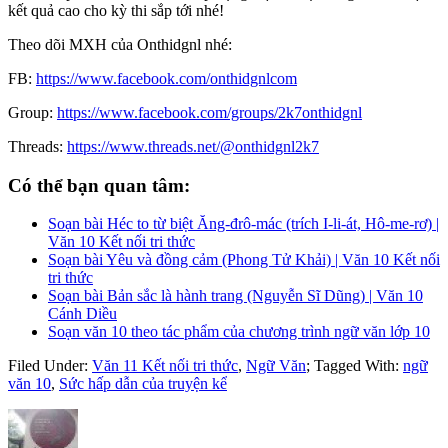
kết quả cao cho kỳ thi sắp tới nhé!
Theo dõi MXH của Onthidgnl nhé:
FB:
https://www.facebook.com/onthidgnlcom
Group:
https://www.facebook.com/groups/2k7onthidgnl
Threads:
https://www.threads.net/@onthidgnl2k7
Có thể bạn quan tâm:
Soạn bài Héc to từ biệt Ăng-đrô-mác (trích I-li-át, Hô-me-rơ) |
Văn 10 Kết nối tri thức
Soạn bài Yêu và đồng cảm (Phong Tử Khải) | Văn 10 Kết nối
tri thức
Soạn bài Bản sắc là hành trang (Nguyễn Sĩ Dũng) | Văn 10
Cánh Diều
Soạn văn 10 theo tác phẩm của chương trình ngữ văn lớp 10
Filed Under:
Văn 11 Kết nối tri thức
,
Ngữ Văn
;
Tagged With:
ngữ
văn 10
,
Sức hấp dẫn của truyện kể