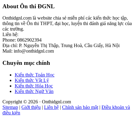
Footer
About Ôn thi ĐGNL
Onthidgnl.com là website chia sẻ miễn phí các kiến thức học tập,
thông tin về Ôn thi THPT, đại học, luyện thi đánh giá năng lực của
các trường.
Liên hệ:
Phone: 0862902394
Địa chỉ: P. Nguyễn Thị Thập, Trung Hoà, Cầu Giấy, Hà Nội
Mail: info@onthidgnl.com
Chuyên mục chính
Kiến thức Toán Học
Kiến thức Vật Lý
Kiến thức Hóa Học
Kiến thức Ngữ Văn
Copyright © 2026 · Onthidgnl.com
Sitemap
|
Giới thiệu
|
Liên hệ
|
Chính sản bảo mật
|
Điều khoản và
điều kiện