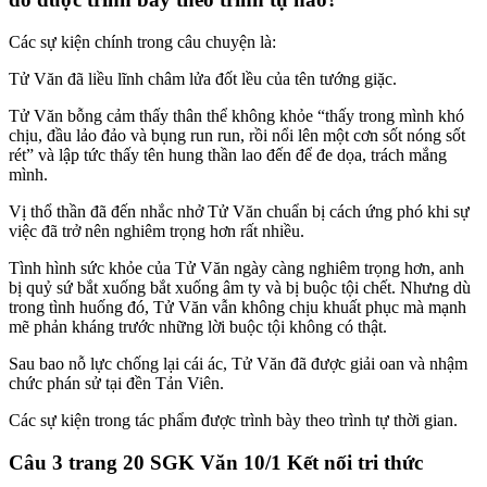
Các sự kiện chính trong câu chuyện là:
Tử Văn đã liều lĩnh châm lửa đốt lều của tên tướng giặc.
Tử Văn bỗng cảm thấy thân thể không khỏe “thấy trong mình khó
chịu, đầu lảo đảo và bụng run run, rồi nổi lên một cơn sốt nóng sốt
rét” và lập tức thấy tên hung thần lao đến để đe dọa, trách mắng
mình.
Vị thổ thần đã đến nhắc nhở Tử Văn chuẩn bị cách ứng phó khi sự
việc đã trở nên nghiêm trọng hơn rất nhiều.
Tình hình sức khỏe của Tử Văn ngày càng nghiêm trọng hơn, anh
bị quỷ sứ bắt xuống bắt xuống âm ty và bị buộc tội chết. Nhưng dù
trong tình huống đó, Tử Văn vẫn không chịu khuất phục mà mạnh
mẽ phản kháng trước những lời buộc tội không có thật.
Sau bao nỗ lực chống lại cái ác, Tử Văn đã được giải oan và nhậm
chức phán sử tại đền Tản Viên.
Các sự kiện trong tác phẩm được trình bày theo trình tự thời gian.
Câu 3 trang 20 SGK Văn 10/1 Kết nối tri thức