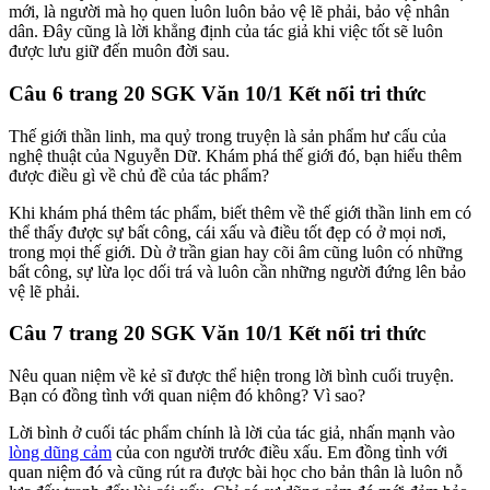
mới, là người mà họ quen luôn luôn bảo vệ lẽ phải, bảo vệ nhân
dân. Đây cũng là lời khẳng định của tác giả khi việc tốt sẽ luôn
được lưu giữ đến muôn đời sau.
Câu 6 trang 20 SGK Văn 10/1 Kết nối tri thức
Thế giới thần linh, ma quỷ trong truyện là sản phẩm hư cấu của
nghệ thuật của Nguyễn Dữ. Khám phá thế giới đó, bạn hiểu thêm
được điều gì về chủ đề của tác phẩm?
Khi khám phá thêm tác phẩm, biết thêm về thế giới thần linh em có
thể thấy được sự bất công, cái xấu và điều tốt đẹp có ở mọi nơi,
trong mọi thế giới. Dù ở trần gian hay cõi âm cũng luôn có những
bất công, sự lừa lọc dối trá và luôn cần những người đứng lên bảo
vệ lẽ phải.
Câu 7 trang 20 SGK Văn 10/1 Kết nối tri thức
Nêu quan niệm về kẻ sĩ được thể hiện trong lời bình cuối truyện.
Bạn có đồng tình với quan niệm đó không? Vì sao?
Lời bình ở cuối tác phẩm chính là lời của tác giả, nhấn mạnh vào
lòng dũng cảm
của con người trước điều xấu. Em đồng tình với
quan niệm đó và cũng rút ra được bài học cho bản thân là luôn nỗ