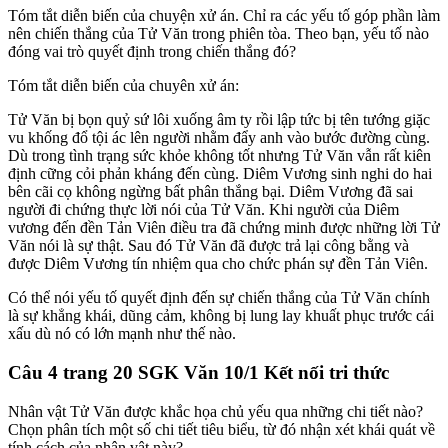
Tóm tắt diễn biến của chuyện xử án. Chỉ ra các yếu tố góp phần làm
nên chiến thắng của Tử Văn trong phiên tòa. Theo bạn, yếu tố nào
đóng vai trò quyết định trong chiến thắng đó?
Tóm tắt diễn biến của chuyên xử án:
Tử Văn bị bọn quỷ sứ lôi xuống âm ty rồi lập tức bị tên tướng giặc
vu khống đổ tội ác lên người nhằm đẩy anh vào bước đường cùng.
Dù trong tình trạng sức khỏe không tốt nhưng Tử Văn vẫn rất kiên
định cững cỏi phản kháng đến cùng. Diêm Vương sinh nghi do hai
bên cãi cọ không ngừng bất phân thắng bại. Diêm Vương đã sai
người đi chứng thực lời nói của Tử Văn. Khi người của Diêm
vương đến đền Tản Viên điều tra đã chứng minh được những lời Tử
Văn nói là sự thật. Sau đó Tử Văn đã được trả lại công bằng và
được Diêm Vương tín nhiệm qua cho chức phán sự đền Tản Viên.
Có thể nói yếu tố quyết định đến sự chiến thắng của Tử Văn chính
là sự khẳng khái, dũng cảm, không bị lung lay khuất phục trước cái
xấu dù nó có lớn mạnh như thế nào.
Câu 4 trang 20 SGK Văn 10/1 Kết nối tri thức
Nhân vật Tử Văn được khắc họa chủ yếu qua những chi tiết nào?
Chọn phân tích một số chi tiết tiêu biểu, từ đó nhận xét khái quát về
tính cách của nhân vật này?