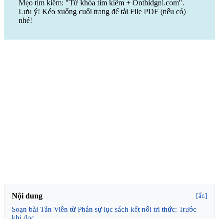
Mẹo tìm kiếm: "Từ khóa tìm kiếm + Onthidgnl.com".
Lưu ý! Kéo xuống cuối trang để tải File PDF (nếu có)
nhé!
Nội dung
[ẩn]
Soạn bài Tản Viên từ Phán sự lục sách kết nối tri thức: Trước
khi đọc