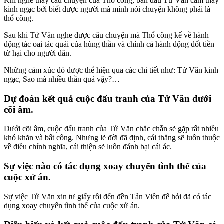
Khi nghe thấy câu chuyện của Thổ công, ban đầu Tử Văn cảm thấy
kinh ngạc bởi biết được người mà mình nói chuyện không phải là
thổ công.
Sau khi Tử Văn nghe được câu chuyện mà Thổ công kể về hành
động tác oai tác quái của hùng thần và chính cả hành động đốt tiền
từ hại cho người dân.
Những cảm xúc đó được thể hiện qua các chi tiết như: Tử Văn kinh
ngạc, Sao mà nhiều thần quá vậy?…
Dự đoán kết quả cuộc đấu tranh của Tử Văn dưới
cõi âm.
Dưới cõi âm, cuộc đấu tranh của Tử Văn chắc chắn sẽ gặp rất nhiều
khó khăn và bất công. Nhưng lẽ đời đã định, cái thắng sẽ luôn thuộc
về điều chính nghĩa, cái thiện sẽ luôn đánh bại cái ác.
Sự việc nào có tác dụng xoay chuyển tình thế của
cuộc xử án.
Sự việc Tử Văn xin tư giấy rồi đến đền Tản Viên để hỏi đã có tác
dụng xoay chuyển tình thế của cuộc xử án.