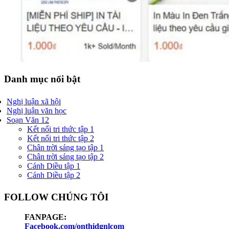
Danh mục nổi bật
Nghị luận xã hội
Nghị luận văn học
Soạn Văn 12
Kết nối tri thức tập 1
Kết nối tri thức tập 2
Chân trời sáng tạo tập 1
Chân trời sáng tạo tập 2
Cánh Diều tập 1
Cánh Diều tập 2
FOLLOW CHÚNG TÔI
FANPAGE:
Facebook.com/onthidgnlcom