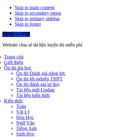
Skip to main content
Skip to secondary menu
Skip to primary sidebar
Skip to footer
Ôn thi ĐGNL
Website chia sẻ tài liệu luyện thi miễn phí
Trang chủ
Giới thiệu
Ôn thi đại học
Ôn thi Đánh giá năng lực
Ôn thi tốt nghiệp THPT
Ôn thi đánh giá tư duy
Tài liệu mới Update
Tài liệu kiến thức
Kiến thức
Toán
Vật Lý
Hóa Học
Ngữ Văn
Tiếng Anh
Sinh Học