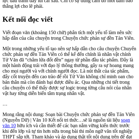
lực đấu tranh đẩy lùi cái xấu. Chỉ có sự dũng cảm đó mới đảm bảo
thắng lợi cho lẽ phải.
Kết nối đọc viết
Viết đoạn văn (khoảng 150 chữ) phân tích một yếu tố làm nên sức
hấp dẫn của câu chuyện trong Chuyện chức phán sự đền Tản Viên.
Một trong những yếu tố tạo nên sự hấp dẫn cho câu chuyện Chuyến
chức phán sự đền Tản Viên có thể kể đến chính là nhân vật chính
Tử Văn đã “châm lửa đốt đền” ngay từ phần đầu tác phẩm. Đây là
một hành động trái với đạo lý thông thường, gây ra sự hoang mang
cho mọi người và với chính người đọc. Là nút thắt của tác phẩm,
đẩy cốt truyện đến cao trào để rồi Tử Văn không chỉ minh oan cho
bản thân mà còn đánh bại được điều ác. Qua những chi tiết trong
câu chuyện có thể thấy được sự logic trong từng câu nói của nhân
vật hay từng diễn biến tâm trạng nhân vật.
…
Mong rằng nội dung: Soạn bài Chuyện chức phán sự đền Tản Viên
(Nguyễn Dữ) | Văn 10 Kết nối tri thức…sẽ là nguồn tài liệu
soạn
văn 10
hữu ích và cần thiết để các bạn nắm vững kiến thức trước
khi đến lớp và tự tin hơn nữa trong bài thi môn ngữ văn tốt nghiệp
THPT sắp tới. Tham khảo và áp dụng thật tốt nội dung trên để đạt