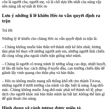
còn là người cha, người mẹ, và là chỗ dựa lớn nhất của nàng vậy
nên nàng rất sợ mất đi Héc-to
Lưu ý những lí lẽ khiến Héc-to vẫn quyết định ra
trận
Trả lời:
Những lý lẽ khiến cho chàng Héc-to vẫn quyết định ra trận là:
– Chàng không muốn bản thân trở thành một kẻ hèn nhát, lương
tâm phải hổ thẹn với những người anh em, những người lính chiến
đã cùng xông pha ngoài chiến trận giống như mình.
– Chàng là người có trong mình lý tưởng sống cao đẹp, nhiệt huyết,
từ lâu đã luôn học cách đứng ở tuyến đầu, can trường chiến đấu để
giành lấy vinh quang cho thân phụ và bản thân.
– Héc-to không muốn mang nỗi thống khổ tới cho thành Tơ-roa,
những người ở dưới trướng của mình và đặc biệt là nàng Ăng-đrô-
mác. Chàng không muốn Ăng-đrô-mác phải trở thành nô lệ, phục
dịch cho người khác mà bản thân mình lại bất lực không thể làm gì
để giải thoát cho nàng.
Hình dung về cảnh tượng được miêu tả.