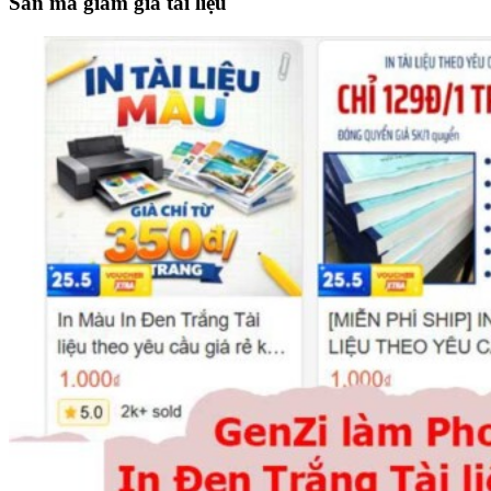
Săn mã giảm giá tài liệu
...