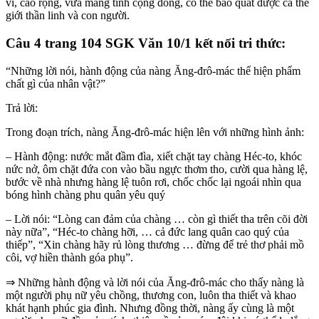
vĩ, cao rộng, vừa mang tính cộng đồng, có thể bao quát được cả thế
giới thần linh và con người.
Câu 4 trang 104 SGK Văn 10/1 kết nối tri thức:
“Những lời nói, hành động của nàng Ăng-đrô-mác thể hiện phẩm
chất gì của nhân vật?”
Trả lời:
Trong đoạn trích, nàng Ăng-đrô-mác hiện lên với những hình ảnh:
– Hành động: nước mắt đầm đìa, xiết chặt tay chàng Héc-to, khóc
nức nở, ôm chặt đứa con vào bầu ngực thơm tho, cười qua hàng lệ,
bước về nhà nhưng hàng lệ tuôn rơi, chốc chốc lại ngoái nhìn qua
bóng hình chàng phu quân yêu quý
– Lời nói: “Lòng can đảm của chàng … còn gì thiết tha trên cõi đời
này nữa”, “Héc-to chàng hỡi, … cả đức lang quân cao quý của
thiếp”, “Xin chàng hãy rủ lòng thương … đừng để trẻ thơ phải mồ
côi, vợ hiền thành góa phụ”.
⇒ Những hành động và lời nói của Ăng-đrô-mác cho thấy nàng là
một người phụ nữ yêu chồng, thương con, luôn tha thiết và khao
khát hạnh phúc gia đình. Nhưng đồng thời, nàng ấy cùng là một