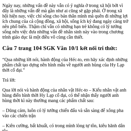
Ngày nay, những vấn đề này vẫn có ý nghĩa ở trong xã hội bởi vì
đây là những vấn đề mà gần như ai cũng sẽ gặp phải. Ở trong xã
hội hiện nay, việc chỉ sống cho bản thân mình mà quên đi những lợi
ích chung của cả cộng đồng, xã hội, sống ích kỷ đang ngày càng trở
nên phổ biến. Thậm chí vẫn có những bạn trẻ không có lý tưởng
sống nên việc đưa những vấn đề nhân sinh này vào trong chương
trình giáo dục là một điều vô cùng cần thiết.
Câu 7 trang 104 SGK Văn 10/1 kết nối tri thức:
“Qua những lời nói, hành động của Héc-to, em hãy xác định những
phẩm chất tạo dựng nên hình mẫu về người anh hùng của Hy Lạp
thời cổ đại.”
Trả lời:
Qua lời nói và hành động của nhân vật Héc-to – Kiểu nhân vật anh
hùng điển hình thời Hy Lạp cổ đại, có thể nhận thấy người anh
hùng thời kì này thường mang các phẩm chất sau:
– Dũng cảm, luôn có lý tưởng chiến đấu và sẵn sàng để xông pha
vào các chiến trận
– Kiên cường, bất khuất, có trong mình lòng tự tôn, kiêu hãnh dân
tộc