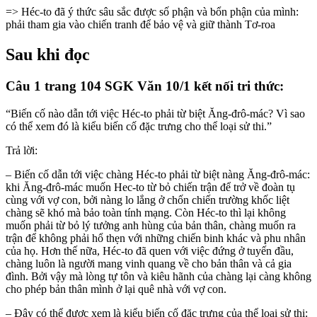
=> Héc-to đã ý thức sâu sắc được số phận và bổn phận của mình:
phải tham gia vào chiến tranh để bảo vệ và giữ thành Tơ-roa
Sau khi đọc
Câu 1 trang 104 SGK Văn 10/1 kết nối tri thức:
“Biến cố nào dẫn tới việc Héc-to phải từ biệt Ăng-đrô-mác? Vì sao
có thể xem đó là kiểu biến cố đặc trưng cho thể loại sử thi.”
Trả lời:
– Biến cố dẫn tới việc chàng Héc-to phải từ biệt nàng Ăng-đrô-mác:
khi Ăng-đrô-mác muốn Hec-to từ bỏ chiến trận để trở về đoàn tụ
cùng với vợ con, bởi nàng lo lắng ở chốn chiến trường khốc liệt
chàng sẽ khó mà bảo toàn tính mạng. Còn Héc-to thì lại không
muốn phải từ bỏ lý tưởng anh hùng của bản thân, chàng muốn ra
trận để không phải hổ thẹn với những chiến binh khác và phu nhân
của họ. Hơn thế nữa, Héc-to đã quen với việc đứng ở tuyến đầu,
chàng luôn là người mang vinh quang về cho bản thân và cả gia
đình. Bởi vậy mà lòng tự tôn và kiêu hãnh của chàng lại càng không
cho phép bản thân mình ở lại quê nhà với vợ con.
– Đây có thể được xem là kiểu biến cố đặc trưng của thể loại sử thi: