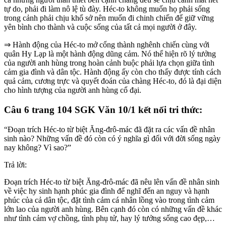
tự do, phải đi làm nô lệ tù đày. Héc-to không muốn họ phải sống
trong cảnh phải chịu khổ sở nên muốn đi chinh chiến để giữ vững
yên bình cho thành và cuộc sống của tất cả mọi người ở đây.
⇒ Hành động của Héc-to mở cổng thành nghênh chiến cùng với
quân Hy Lạp là một hành động dũng cảm. Nó thể hiện rõ lý tưởng
của người anh hùng trong hoàn cảnh buộc phải lựa chọn giữa tình
cảm gia đình và dân tộc. Hành động ấy còn cho thấy được tính cách
quả cảm, cương trực và quyết đoán của chàng Héc-to, đó là đại diện
cho hình tượng của người anh hùng cổ đại.
Câu 6 trang 104 SGK Văn 10/1 kết nối tri thức:
“Đoạn trích Héc-to từ biệt Ăng-đrô-mác đã đặt ra các vấn đề nhân
sinh nào? Những vấn đề đó còn có ý nghĩa gì đối với đời sống ngày
nay không? Vì sao?”
Trả lời:
Đoạn trích Héc-to từ biệt Ăng-đrô-mác đã nêu lên vấn đề nhân sinh
về việc hy sinh hạnh phúc gia đình để nghĩ đến an nguy và hạnh
phúc của cả dân tộc, đặt tình cảm cá nhân lồng vào trong tình cảm
lớn lao của người anh hùng. Bên cạnh đó còn có những vấn đề khác
như tình cảm vợ chồng, tình phụ tử, hay lý tưởng sống cao đẹp,…