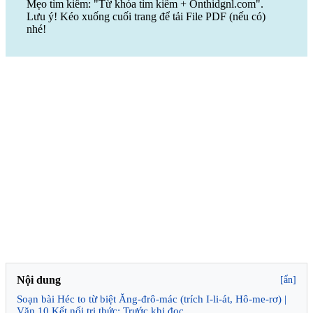
Mẹo tìm kiếm: "Từ khóa tìm kiếm + Onthidgnl.com".
Lưu ý! Kéo xuống cuối trang để tải File PDF (nếu có)
nhé!
Nội dung
[ẩn]
Soạn bài Héc to từ biệt Ăng-đrô-mác (trích I-li-át, Hô-me-rơ) |
Văn 10 Kết nối tri thức: Trước khi đọc