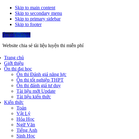
Skip to main content
Skip to secondary menu
Skip to primary sidebar
Skip to footer
Ôn thi ĐGNL
Website chia sẻ tài liệu luyện thi miễn phí
Trang chủ
Giới thiệu
Ôn thi đại học
Ôn thi Đánh giá năng lực
Ôn thi tốt nghiệp THPT
Ôn thi đánh giá tư duy
Tài liệu mới Update
Tài liệu kiến thức
Kiến thức
Toán
Vật Lý
Hóa Học
Ngữ Văn
Tiếng Anh
Sinh Học