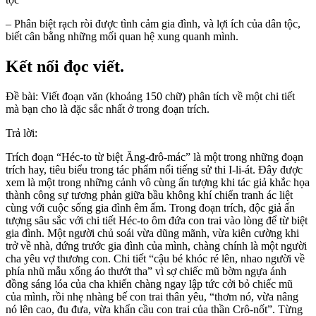
– Phân biệt rạch ròi được tình cảm gia đình, và lợi ích của dân tộc,
biết cân bằng những mối quan hệ xung quanh mình.
Kết nối đọc viết.
Đề bài: Viết đoạn văn (khoảng 150 chữ) phân tích về một chi tiết
mà bạn cho là đặc sắc nhất ở trong đoạn trích.
Trả lời:
Trích đoạn “Héc-to từ biệt Ăng-đrô-mác” là một trong những đoạn
trích hay, tiêu biểu trong tác phẩm nổi tiếng sử thi I-li-át. Đây được
xem là một trong những cảnh vô cùng ấn tượng khi tác giả khắc họa
thành công sự tương phản giữa bầu không khí chiến tranh ác liệt
cùng với cuộc sống gia đình êm ấm. Trong đoạn trích, độc giả ấn
tượng sâu sắc với chi tiết Héc-to ôm đứa con trai vào lòng để từ biệt
gia đình. Một người chủ soái vừa dũng mãnh, vừa kiên cường khi
trở về nhà, đứng trước gia đình của mình, chàng chính là một người
cha yêu vợ thương con. Chi tiết “cậu bé khóc ré lên, nhao người về
phía nhũ mẫu xống áo thướt tha” vì sợ chiếc mũ bờm ngựa ánh
đồng sáng lóa của cha khiến chàng ngay lập tức cởi bỏ chiếc mũ
của mình, rồi nhẹ nhàng bế con trai thân yêu, “thơm nó, vừa nâng
nó lên cao, đu đưa, vừa khẩn cầu con trai của thần Crô-nốt”. Từng