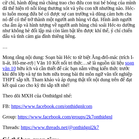
cử chỉ, hành động mà chàng trao cho đứa con trai bé bỏng của mình
đã thể hiện rõ nỗi lòng thương xót và yêu con tới nhường nào. Héc-
to luôn mong đứa bé có được sự can trường và dũng cảm hơn cha
nó để có thể trở thành một người anh hùng vĩ đại. Hình ảnh người
cha ấm áp và hình tượng về người anh hùng chủ soái Héc-to dường
như không hè đối lập mà còn làm bật lên được khí thế, ý chí chiến
đấu và tình cảm gia đình thiêng liêng.
…
Mong rằng nội dung: Soạn bài Héc to từ biệt Ăng-đrô-mác (trích I-
li-át, Hô-me-rơ) | Văn 10 Kết nối tri thức…sẽ là nguồn tài liệu
soạn
văn 10
hữu ích và cần thiết để các bạn nắm vững kiến thức trước
khi đến lớp và tự tin hơn nữa trong bài thi môn ngữ văn tốt nghiệp
THPT sắp tới. Tham khảo và áp dụng thật tốt nội dung trên để đạt
kết quả cao cho kỳ thi sắp tới nhé!
Theo dõi MXH của Onthidgnl nhé:
FB:
https://www.facebook.com/onthidgnlcom
Group:
https://www.facebook.com/groups/2k7onthidgnl
Threads:
https://www.threads.net/@onthidgnl2k7