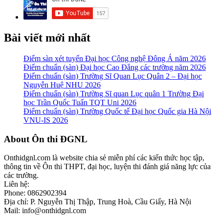
Bài viết mới nhất
Điểm sàn xét tuyển Đại học Công nghệ Đông Á năm 2026
Điểm chuẩn (sàn) Đại học Cao Đẳng các trường năm 2026
Điểm chuẩn (sàn) Trường Sĩ Quan Lục Quân 2 – Đại học
Nguyễn Huệ NHU 2026
Điểm chuẩn (sàn) Trường Sĩ quan Lục quân 1 Trường Đại
học Trần Quốc Tuấn TQT Uni 2026
Điểm chuẩn (sàn) Trường Quốc tế Đại học Quốc gia Hà Nội
VNU-IS 2026
Footer
About Ôn thi ĐGNL
Onthidgnl.com là website chia sẻ miễn phí các kiến thức học tập,
thông tin về Ôn thi THPT, đại học, luyện thi đánh giá năng lực của
các trường.
Liên hệ:
Phone: 0862902394
Địa chỉ: P. Nguyễn Thị Thập, Trung Hoà, Cầu Giấy, Hà Nội
Mail: info@onthidgnl.com