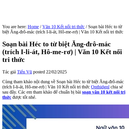
You are here:
Home
/
Văn 10 Kết nối tri thức
/
Soạn bài Héc to từ
biệt Ăng-đrô-mác (trích I-li-át, Hô-me-rơ) | Văn 10 Kết nối tri thức
Soạn bài Héc to từ biệt Ăng-đrô-mác
(trích I-li-át, Hô-me-rơ) | Văn 10 Kết nối
tri thức
Tác giả
Tiến Vũ
posted
22/02/2025
Cùng tham khảo nội dung về Soạn bài Héc to từ biệt Ăng-đrô-mác
(trích I-li-át, Hô-me-rơ) | Văn 10 Kết nối tri thức
Onthidgnl
chia sẻ
sau đây. Các em tham khảo để chuẩn bị bài
soạn văn 10 kết nối tri
thức
được tốt nhé.