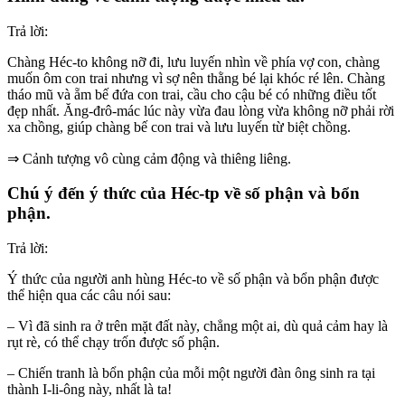
Trả lời:
Chàng Héc-to không nỡ đi, lưu luyến nhìn về phía vợ con, chàng
muốn ôm con trai nhưng vì sợ nên thằng bé lại khóc ré lên. Chàng
tháo mũ và ẵm bế đứa con trai, cầu cho cậu bé có những điều tốt
đẹp nhất. Ăng-đrô-mác lúc này vừa đau lòng vừa không nỡ phải rời
xa chồng, giúp chàng bế con trai và lưu luyến từ biệt chồng.
⇒ Cảnh tượng vô cùng cảm động và thiêng liêng.
Chú ý đến ý thức của Héc-tp về số phận và bổn
phận.
Trả lời:
Ý thức của người anh hùng Héc-to về số phận và bổn phận được
thể hiện qua các câu nói sau:
– Vì đã sinh ra ở trên mặt đất này, chẳng một ai, dù quả cảm hay là
rụt rè, có thể chạy trốn được số phận.
– Chiến tranh là bổn phận của mỗi một người đàn ông sinh ra tại
thành I-li-ông này, nhất là ta!