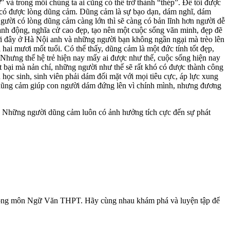
” và trong mỗi chúng ta ai cũng có thể trở thành “thép”. Để tôi được
ới có được lòng dũng cảm. Dũng cảm là sự bạo dạn, dám nghĩ, dám
gười có lòng dũng cảm càng lớn thì sẽ càng có bản lĩnh hơn người dễ
ành động, nghĩa cử cao đẹp, tạo nên một cuộc sống văn minh, đẹp đẽ
i đây ở Hà Nội anh và những người bạn không ngần ngại mà trèo lên
hai mươi mốt tuổi. Có thể thấy, dũng cảm là một đức tính tốt đẹp,
 Nhưng thế hệ trẻ hiện nay mấy ai được như thế, cuộc sống hiện nay
t bại mà nản chí, những người như thế sẽ rất khó có được thành công
 học sinh, sinh viên phải dám đối mặt với mọi tiêu cực, áp lực xung
ng dũng cảm giúp con người dám đứng lên vì chính mình, nhưng đương
ời. Những người dũng cảm luôn có ảnh hưởng tích cực đến sự phát
ơn trong môn Ngữ Văn THPT. Hãy cùng nhau khám phá và luyện tập để