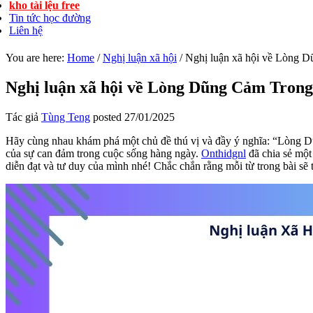
kho tài lệu free
Tin tức học đường
Liên hệ
You are here:
Home
/
Nghị luận xã hội
/
Nghị luận xã hội về Lòng 
Nghị luận xã hội về Lòng Dũng Cảm Tron
Tác giả
Tùng Teng
posted
27/01/2025
Hãy cùng nhau khám phá một chủ đề thú vị và đầy ý nghĩa: “Lòng
của sự can đảm trong cuộc sống hàng ngày.
Onthidgnl
đã chia sẻ một
diễn đạt và tư duy của mình nhé! Chắc chắn rằng mỗi từ trong bài sẽ