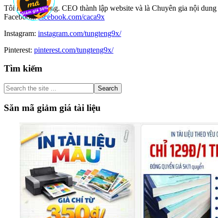
Tôi là Tùng Teng. CEO thành lập website và là Chuyên gia nội dung 
Facebook:
facebook.com/caca9x
Instagram:
instagram.com/tungteng9x/
Pinterest:
pinterest.com/tungteng9x/
Primary
Tìm kiếm
Sidebar
Search
the
site
Săn mã giảm giá tài liệu
...