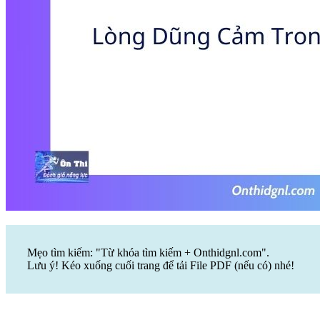
Mẹo tìm kiếm: "Từ khóa tìm kiếm + Onthidgnl.com".
Lưu ý! Kéo xuống cuối trang để tải File PDF (nếu có) nhé!