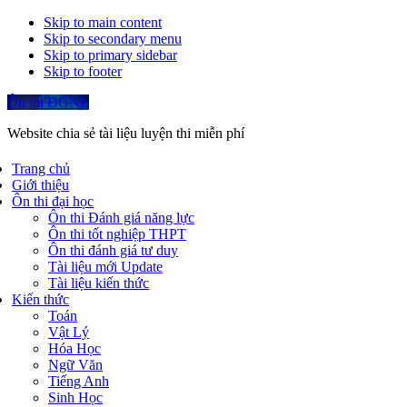
Skip to main content
Skip to secondary menu
Skip to primary sidebar
Skip to footer
Ôn thi ĐGNL
Website chia sẻ tài liệu luyện thi miễn phí
Trang chủ
Giới thiệu
Ôn thi đại học
Ôn thi Đánh giá năng lực
Ôn thi tốt nghiệp THPT
Ôn thi đánh giá tư duy
Tài liệu mới Update
Tài liệu kiến thức
Kiến thức
Toán
Vật Lý
Hóa Học
Ngữ Văn
Tiếng Anh
Sinh Học