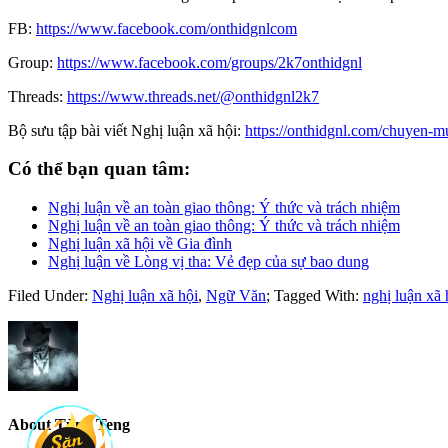
FB:
https://www.facebook.com/onthidgnlcom
Group:
https://www.facebook.com/groups/2k7onthidgnl
Threads:
https://www.threads.net/@onthidgnl2k7
Bộ sưu tập bài viết Nghị luận xã hội:
https://onthidgnl.com/chuyen-m
Có thể bạn quan tâm:
Nghị luận về an toàn giao thông: Ý thức và trách nhiệm
Nghị luận về an toàn giao thông: Ý thức và trách nhiệm
Nghị luận xã hội về Gia đình
Nghị luận về Lòng vị tha: Vẻ đẹp của sự bao dung
Filed Under:
Nghị luận xã hội
,
Ngữ Văn
;
Tagged With:
nghị luận xã 
About
Tùng Teng