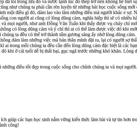
 đã tôi trong lửa đỏ và nước lạnh lúc đó thép trở nên không hề biết sợ
n cũng như chúng ta phải cần rèn luyện từ những bài học cuộc sống m
inh một điều gì đó, dám lao vào làm những điều mà người khác e sợ. N
sống con người ai cũng có lòng dũng cảm, nghĩa hiệp thì sẽ có nhiều h
a và mọi người, như anh Đồng Văn Tuấn khi thấy được vụ cháy chỉ mớ
ông có lòng dũng cảm và ý chí thì ai có thể làm được việc đó khi mới 
i chúng ta đều có thể trở thành tấm gương sáng ấy nhờ lòng dũng cảm.
không dám làm những việc mà bản thân mình đặt ra, lại có người sợ thấ
kì ai trong mỗi chúng ta đều cần đến lòng dũng cảm đặc biệt là các bạn
 đó khi ở cái tuổi dễ bị thất bại, gục ngã trước những khó khăn. Lò
 và những điều tốt đẹp trong cuộc sống cho chính chúng ta và mọi ngư
hữu ích giúp các bạn học sinh nắm vững kiến thức làm bài và tự tin h
hành công!