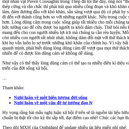
một nhân vật Paven Coosaghin trong Thép đã tôi thế đấy, ông nói “thép
thép cứng và rắn chắc thì phải trải qua nhiều công đoạn và khó khă
làm, dám đương đầu với khó khăn, sẵn sàng vượt qua dù có phải hy s
đi đến với thành công hơn so với những người khác. Nếu trong cuộc 
hơn. Lòng dũng cảm trong cuộc sống giúp rất nhiều cho mỗi chúng t
bức tường cao để cứu được ba người ra khỏi đám cháy. Thử hỏi nếu kh
mang đến cho con người nhiều lợi ích mà chúng ta cần rèn luyện, Mỗ
còn nhiều con người rất nhút nhát, không dám đối mặt với thử thách 
khi họ vẫn luôn lo sợ trước những khó khăn của chính họ. Vì vậy bất 
quanh mình, phải biết dùng lòng dũng cảm để vượt qua mọi thử thách
nhiên để có được lòn dũng cảm sẽ không dễ dàng.
Như vậy có thể thấy lòng dũng cảm có thể tạo ra nhiều điều kì diệu
triển của đời sống xã hội.
…
Tham khảo:
Nghị luận về một hiện tượng đời sống
Nghị luận về một vấn đề tư tưởng đạo lý
Hy vọng rằng bài mẫu nghị luận xã hội ở trên sẽ là nguồn tài liệu 
chuẩn bị thật tốt cho kỳ thi sắp tới, đạt điểm cao nhé! Chúc các bạn t
Theo dõi MXH của Onthidgnl để update nhiều tài liệu miễn phí nhé: