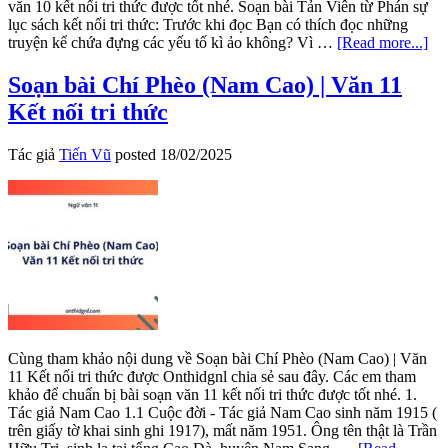
văn 10 kết nối tri thức được tốt nhé. Soạn bài Tản Viên từ Phán sự
lục sách kết nối tri thức: Trước khi đọc Bạn có thích đọc những
abo
truyện kể chứa đựng các yếu tố kì ảo không? Vì …
[Read more...]
So
bài
Soạn bài Chí Phèo (Nam Cao) | Văn 11
Ch
Kết nối tri thức
ch
ph
sự
Tác giả
Tiến Vũ
posted
18/02/2025
đề
Tả
Vi
(N
Dữ
|
Vă
10
Kế
nối
tri
Cùng tham khảo nội dung về Soạn bài Chí Phèo (Nam Cao) | Văn
thứ
11 Kết nối tri thức được Onthidgnl chia sẻ sau đây. Các em tham
khảo để chuẩn bị bài soạn văn 11 kết nối tri thức được tốt nhé. 1.
Tác giả Nam Cao 1.1 Cuộc đời - Tác giả Nam Cao sinh năm 1915 (
trên giấy tờ khai sinh ghi 1917), mất năm 1951. Ông tên thật là Trần