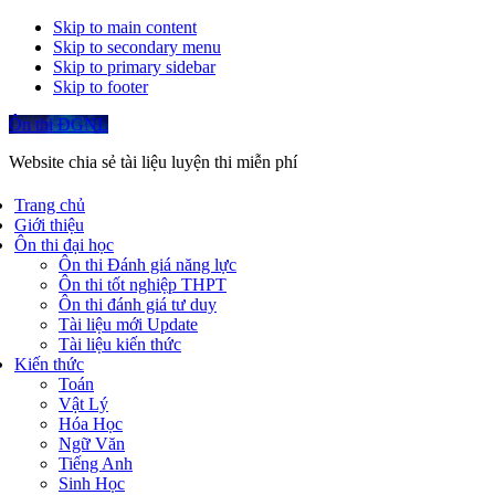
Skip to main content
Skip to secondary menu
Skip to primary sidebar
Skip to footer
Ôn thi ĐGNL
Website chia sẻ tài liệu luyện thi miễn phí
Trang chủ
Giới thiệu
Ôn thi đại học
Ôn thi Đánh giá năng lực
Ôn thi tốt nghiệp THPT
Ôn thi đánh giá tư duy
Tài liệu mới Update
Tài liệu kiến thức
Kiến thức
Toán
Vật Lý
Hóa Học
Ngữ Văn
Tiếng Anh
Sinh Học