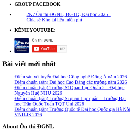
GROUP FACEBOOK
2K7 Ôn thi ĐGNL, ĐGTD, Đại học 2025 -
Chia sẻ Kho tài liệu miễn phí
KÊNH YOUTUBE:
Bài viết mới nhất
Điểm sàn xét tuyển Đại học Công nghệ Đông Á năm 2026
Điểm chuẩn (sàn) Đại học Cao Đẳng các trường năm 2026
Điểm chuẩn (sàn) Trường Sĩ Quan Lục Quân 2 – Đại học
Nguyễn Huệ NHU 2026
Điểm chuẩn (sàn) Trường Sĩ quan Lục quân 1 Trường Đại
học Trần Quốc Tuấn TQT Uni 2026
Điểm chuẩn (sàn) Trường Quốc tế Đại học Quốc gia Hà Nội
VNU-IS 2026
Footer
About Ôn thi ĐGNL