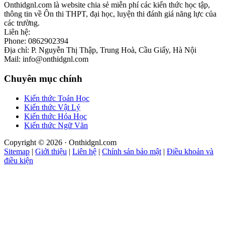
Onthidgnl.com là website chia sẻ miễn phí các kiến thức học tập,
thông tin về Ôn thi THPT, đại học, luyện thi đánh giá năng lực của
các trường.
Liên hệ:
Phone: 0862902394
Địa chỉ: P. Nguyễn Thị Thập, Trung Hoà, Cầu Giấy, Hà Nội
Mail: info@onthidgnl.com
Chuyên mục chính
Kiến thức Toán Học
Kiến thức Vật Lý
Kiến thức Hóa Học
Kiến thức Ngữ Văn
Copyright © 2026 · Onthidgnl.com
Sitemap
|
Giới thiệu
|
Liên hệ
|
Chính sản bảo mật
|
Điều khoản và
điều kiện