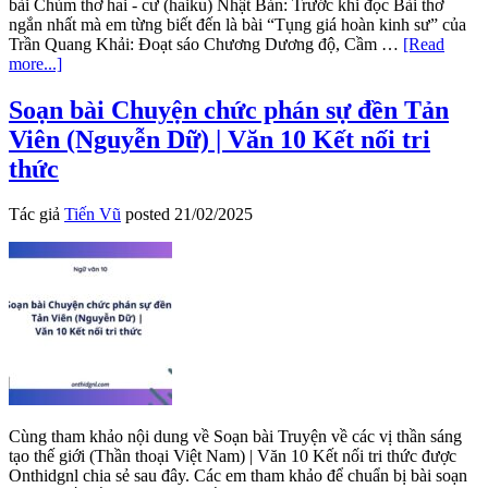
bài Chùm thơ hai - cư (haiku) Nhật Bản: Trước khi đọc Bài thơ
ngắn nhất mà em từng biết đến là bài “Tụng giá hoàn kinh sư” của
Trần Quang Khải: Đoạt sáo Chương Dương độ, Cầm …
[Read
about
more...]
Soạn
bài
Soạn bài Chuyện chức phán sự đền Tản
Thơ
Viên (Nguyễn Dữ) | Văn 10 Kết nối tri
hai-
cư
thức
Nhật
Bản
Tác giả
Tiến Vũ
posted
21/02/2025
|
Văn
10
Kết
nối
tri
thức
Cùng tham khảo nội dung về Soạn bài Truyện về các vị thần sáng
tạo thế giới (Thần thoại Việt Nam) | Văn 10 Kết nối tri thức được
Onthidgnl chia sẻ sau đây. Các em tham khảo để chuẩn bị bài soạn