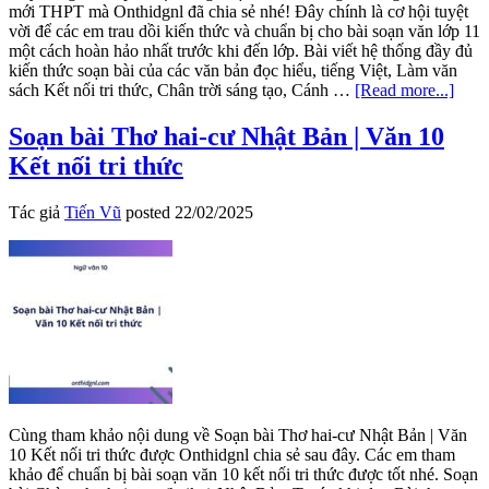
mới THPT mà Onthidgnl đã chia sẻ nhé! Đây chính là cơ hội tuyệt
vời để các em trau dồi kiến thức và chuẩn bị cho bài soạn văn lớp 11
một cách hoàn hảo nhất trước khi đến lớp. Bài viết hệ thống đầy đủ
kiến thức soạn bài của các văn bản đọc hiểu, tiếng Việt, Làm văn
abou
sách Kết nối tri thức, Chân trời sáng tạo, Cánh …
[Read more...]
Soạn
văn
Soạn bài Thơ hai-cư Nhật Bản | Văn 10
11
Kết nối tri thức
theo
Hệ
thốn
Tác giả
Tiến Vũ
posted
22/02/2025
văn
bản
đọc
hiểu
sách
Ngữ
Văn
11
Cùng tham khảo nội dung về Soạn bài Thơ hai-cư Nhật Bản | Văn
10 Kết nối tri thức được Onthidgnl chia sẻ sau đây. Các em tham
khảo để chuẩn bị bài soạn văn 10 kết nối tri thức được tốt nhé. Soạn