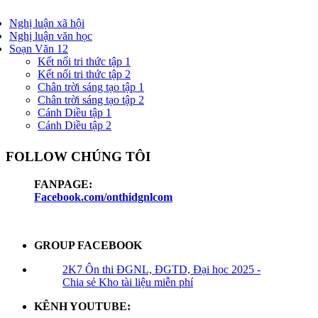
Nghị luận xã hội
Nghị luận văn học
Soạn Văn 12
Kết nối tri thức tập 1
Kết nối tri thức tập 2
Chân trời sáng tạo tập 1
Chân trời sáng tạo tập 2
Cánh Diều tập 1
Cánh Diều tập 2
FOLLOW CHÚNG TÔI
FANPAGE:
Facebook.com/onthidgnlcom
GROUP FACEBOOK
2K7 Ôn thi ĐGNL, ĐGTD, Đại học 2025 -
Chia sẻ Kho tài liệu miễn phí
KÊNH YOUTUBE: