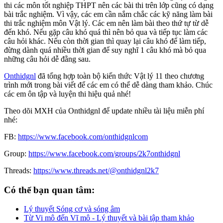
thi các môn tốt nghiệp THPT nên các bài thi trên lớp cũng có dạng
bài trắc nghiệm. Vì vậy, các em cần nắm chắc các kỹ năng làm bài
thi trắc nghiệm môn Vật lý. Các em nên làm bài theo thứ tự từ dễ
đến khó. Nếu gặp câu khó quá thì nên bỏ qua và tiếp tục làm các
câu hỏi khác. Nếu còn thời gian thì quay lại câu khó để làm tiếp,
đừng dành quá nhiều thời gian để suy nghĩ 1 câu khó mà bỏ qua
những câu hỏi dễ đằng sau.
Onthidgnl
đã tổng hợp toàn bộ kiến thức Vật lý 11 theo chương
trình mới trong bài viết để các em có thể dễ dàng tham khảo. Chúc
các em ôn tập và luyện thi hiệu quả nhé!
Theo dõi MXH của Onthidgnl để update nhiều tài liệu miễn phí
nhé:
FB:
https://www.facebook.com/onthidgnlcom
Group:
https://www.facebook.com/groups/2k7onthidgnl
Threads:
https://www.threads.net/@onthidgnl2k7
Có thể bạn quan tâm:
Lý thuyết Sóng cơ và sóng âm
Từ Vi mô đến Vĩ mô - Lý thuyết và bài tập tham khảo