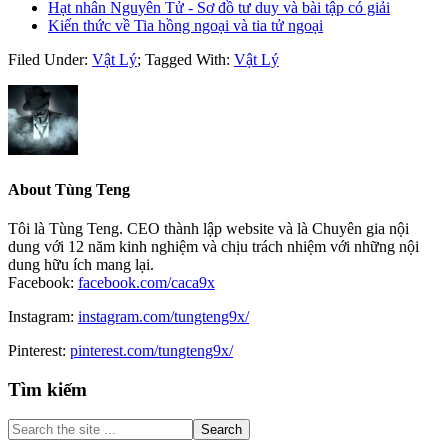
Hạt nhân Nguyên Tử - Sơ đồ tư duy và bài tập có giải
Kiến thức về Tia hồng ngoại và tia tử ngoại
Filed Under:
Vật Lý
;
Tagged With:
Vật Lý
About
Tùng Teng
Tôi là Tùng Teng. CEO thành lập website và là Chuyên gia nội
dung với 12 năm kinh nghiệm và chịu trách nhiệm với những nội
dung hữu ích mang lại.
Facebook:
facebook.com/caca9x
Instagram:
instagram.com/tungteng9x/
Pinterest:
pinterest.com/tungteng9x/
Primary
Tìm kiếm
Sidebar
Search
the