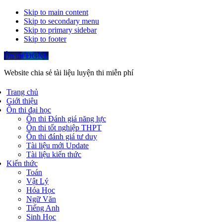
Skip to main content
Skip to secondary menu
Skip to primary sidebar
Skip to footer
Ôn thi ĐGNL
Website chia sẻ tài liệu luyện thi miễn phí
Trang chủ
Giới thiệu
Ôn thi đại học
Ôn thi Đánh giá năng lực
Ôn thi tốt nghiệp THPT
Ôn thi đánh giá tư duy
Tài liệu mới Update
Tài liệu kiến thức
Kiến thức
Toán
Vật Lý
Hóa Học
Ngữ Văn
Tiếng Anh
Sinh Học