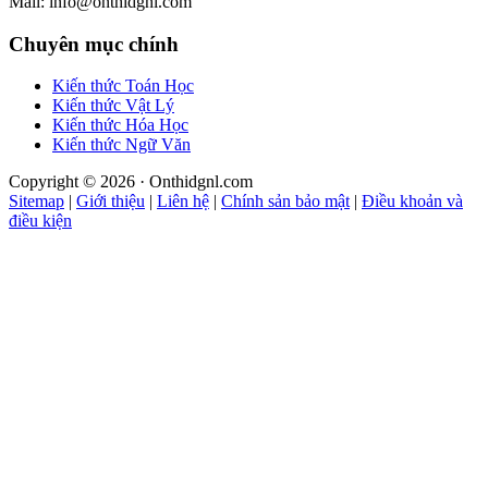
Mail: info@onthidgnl.com
Chuyên mục chính
Kiến thức Toán Học
Kiến thức Vật Lý
Kiến thức Hóa Học
Kiến thức Ngữ Văn
Copyright © 2026 · Onthidgnl.com
Sitemap
|
Giới thiệu
|
Liên hệ
|
Chính sản bảo mật
|
Điều khoản và
điều kiện