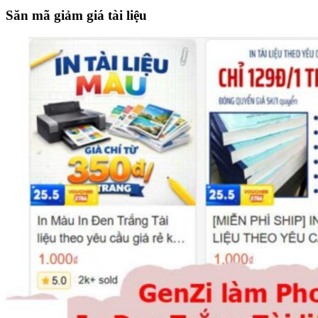
site
Săn mã giảm giá tài liệu
...