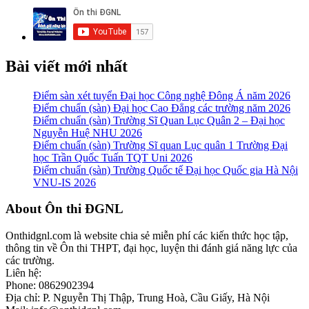
Bài viết mới nhất
Điểm sàn xét tuyển Đại học Công nghệ Đông Á năm 2026
Điểm chuẩn (sàn) Đại học Cao Đẳng các trường năm 2026
Điểm chuẩn (sàn) Trường Sĩ Quan Lục Quân 2 – Đại học
Nguyễn Huệ NHU 2026
Điểm chuẩn (sàn) Trường Sĩ quan Lục quân 1 Trường Đại
học Trần Quốc Tuấn TQT Uni 2026
Điểm chuẩn (sàn) Trường Quốc tế Đại học Quốc gia Hà Nội
VNU-IS 2026
Footer
About Ôn thi ĐGNL
Onthidgnl.com là website chia sẻ miễn phí các kiến thức học tập,
thông tin về Ôn thi THPT, đại học, luyện thi đánh giá năng lực của
các trường.
Liên hệ:
Phone: 0862902394
Địa chỉ: P. Nguyễn Thị Thập, Trung Hoà, Cầu Giấy, Hà Nội