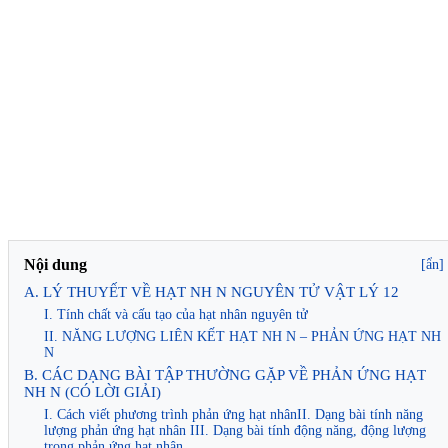
Nội dung
[ẩn]
A. LÝ THUYẾT VỀ HẠT NH N NGUYÊN TỬ VẬT LÝ 12
I. Tính chất và cấu tạo của hạt nhân nguyên tử
II. NĂNG LƯỢNG LIÊN KẾT HẠT NH N – PHẢN ỨNG HẠT NH
N
B. CÁC DẠNG BÀI TẬP THƯỜNG GẶP VỀ PHẢN ỨNG HẠT
NH N (CÓ LỜI GIẢI)
I. Cách viết phương trình phản ứng hạt nhânII. Dạng bài tính năng
lượng phản ứng hạt nhân III. Dạng bài tính động năng, động lượng
trong phản ứng hạt nhân