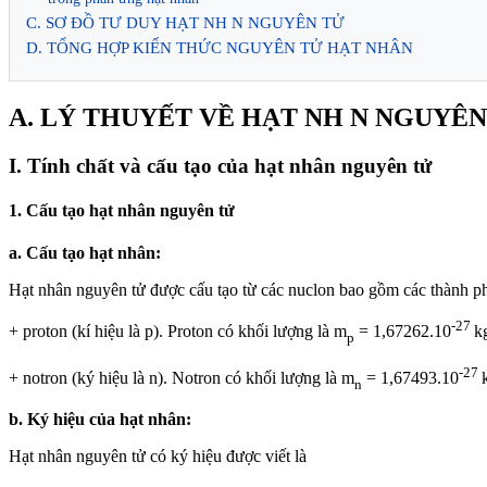
C. SƠ ĐỒ TƯ DUY HẠT NH N NGUYÊN TỬ
D. TỔNG HỢP KIẾN THỨC NGUYÊN TỬ HẠT NHÂN
A. LÝ THUYẾT VỀ HẠT NH N NGUYÊN
I. Tính chất và cấu tạo của hạt nhân nguyên tử
1. Cấu tạo hạt nhân nguyên tử
a. Cấu tạo hạt nhân:
Hạt nhân nguyên tử được cấu tạo từ các nuclon bao gồm các thành ph
-27
+ proton (kí hiệu là p). Proton có khối lượng là m
= 1,67262.10
k
p
-27
+ notron (ký hiệu là n). Notron có khối lượng là m
= 1,67493.10
n
b. Ký hiệu của hạt nhân:
Hạt nhân nguyên tử có ký hiệu được viết là