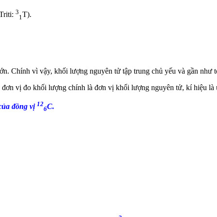
3
Triti:
T).
1
lớn. Chính vì vậy, khối lượng nguyên tử tập trung chủ yếu và gần như t
đơn vị đo khối lượng chính là đơn vị khối lượng nguyên tử, kí hiệu là 
12
 của đồng vị
C.
6