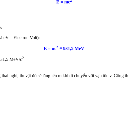
2
E = mc
s
à eV – Electron Volt):
2
E = uc
≈ 931,5 MeV
2
931,5 MeV/c
 thái nghỉ, thì vật đó sẽ tăng lên m khi di chuyển với vận tốc v. Công 