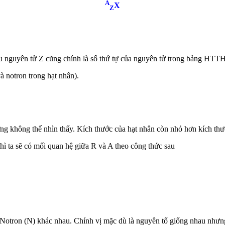
A
X
Z
hiệu nguyên tử Z cũng chính là số thứ tự của nguyên tử trong bảng HTTH
và notron trong hạt nhân).
ờng không thể nhìn thấy. Kích thước của hạt nhân còn nhỏ hơn kích th
thì ta sẽ có mối quan hệ giữa R và A theo công thức sau
 Notron (N) khác nhau. Chính vị mặc dù là nguyên tố giống nhau nhưn