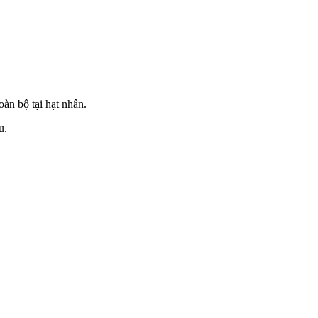
oàn bộ tại hạt nhân.
u.