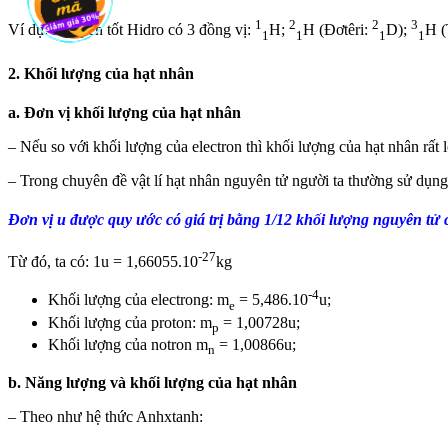
1
2
2
3
Ví dụ: Nguyên tốt Hidro có 3 đồng vị:
H;
H (Đơtêri:
D);
H (
1
1
1
1
2. Khối lượng của hạt nhân
a. Đơn vị khối lượng của hạt nhân
– Nếu so với khối lượng của electron thì khối lượng của hạt nhân rất 
– Trong chuyên đề vật lí hạt nhân nguyên tử người ta thường sử dụng 
Đơn vị u được quy ước có giá trị bằng 1/12 khối lượng nguyên tử
-27
Từ đó, ta có: 1u = 1,66055.10
kg
-4
Khối lượng của electrong: m
= 5,486.10
u;
e
Khối lượng của proton: m
= 1,00728u;
p
Khối lượng của notron m
= 1,00866u;
n
b. Năng lượng và khối lượng của hạt nhân
– Theo như hệ thức Anhxtanh: