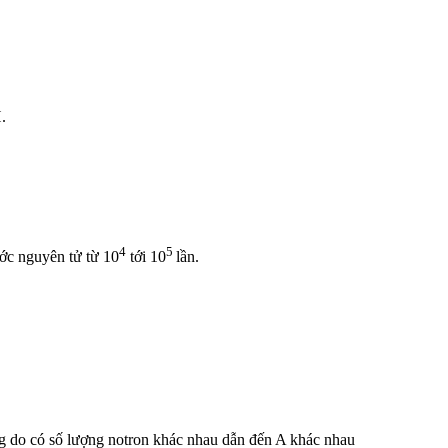
.
4
5
ước nguyên tử từ 10
tới 10
lần.
g do có số lượng notron khác nhau dẫn đến A khác nhau