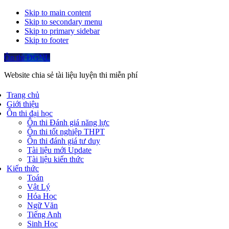
Skip to main content
Skip to secondary menu
Skip to primary sidebar
Skip to footer
Ôn thi ĐGNL
Website chia sẻ tài liệu luyện thi miễn phí
Trang chủ
Giới thiệu
Ôn thi đại học
Ôn thi Đánh giá năng lực
Ôn thi tốt nghiệp THPT
Ôn thi đánh giá tư duy
Tài liệu mới Update
Tài liệu kiến thức
Kiến thức
Toán
Vật Lý
Hóa Học
Ngữ Văn
Tiếng Anh
Sinh Học