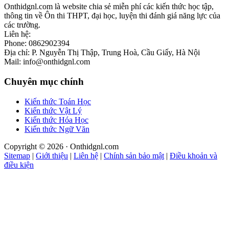
Onthidgnl.com là website chia sẻ miễn phí các kiến thức học tập,
thông tin về Ôn thi THPT, đại học, luyện thi đánh giá năng lực của
các trường.
Liên hệ:
Phone: 0862902394
Địa chỉ: P. Nguyễn Thị Thập, Trung Hoà, Cầu Giấy, Hà Nội
Mail: info@onthidgnl.com
Chuyên mục chính
Kiến thức Toán Học
Kiến thức Vật Lý
Kiến thức Hóa Học
Kiến thức Ngữ Văn
Copyright © 2026 · Onthidgnl.com
Sitemap
|
Giới thiệu
|
Liên hệ
|
Chính sản bảo mật
|
Điều khoản và
điều kiện