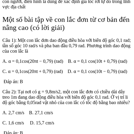
con người, điển hình là dùng để xác định gia tốc rơi tự do trong lĩnh
vực địa chất
Một số bài tập về con lắc đơn từ cơ bản đến
nâng cao (có lời giải)
Câu 1): Một con lắc đơn dao động điều hòa với biên độ góc 0,1 rad;
tần số góc 10 rad/s và pha ban đầu 0,79 rad. Phương trình dao động
của con lắc là
A. α = 0,1cos(20πt − 0,79) (rad) B. α = 0,1 cos(10t + 0,79) (rad)
C. α = 0,1cos(20πt + 0,79) (rad) D. α = 0,1 cos(10t − 0,79) (rad)
Đáp án: B
Câu 2): Tại nơi có g = 9,8m/s2, một con lắc đơn có chiều dài dây
treo 1m đang dao động điều hòa với biên độ góc 0,1 rad. Ở vị trí li
độ góc bằng 0,05rad vật nhỏ của con lắc có tốc độ bằng bao nhiêu?
A. 2,7 cm/s B. 27,1 cm/s
C. 1,6 cm/s D. 15,7 cm/s
Đáp án: B