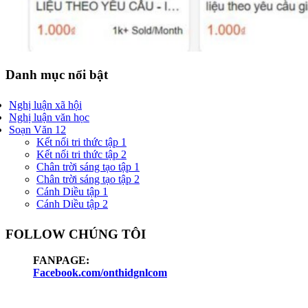
Danh mục nổi bật
Nghị luận xã hội
Nghị luận văn học
Soạn Văn 12
Kết nối tri thức tập 1
Kết nối tri thức tập 2
Chân trời sáng tạo tập 1
Chân trời sáng tạo tập 2
Cánh Diều tập 1
Cánh Diều tập 2
FOLLOW CHÚNG TÔI
FANPAGE:
Facebook.com/onthidgnlcom