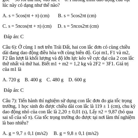
lúc này có dạng như thế nào?
A. s = 5cos(πt + π) (cm) B. s = 5cos2πt (cm)
C. s = 5πcos(πt + π) (cm) D. s = 5πcos2πt (cm)
Đáp án: C
Câu 6): Ở cùng 1 nơi trên Trái Đất, hai con lắc đơn có cùng chiều
dài đang dao động điều hòa với cùng biên độ. Gọi m1, F1 và m2,
F2 lần lượt là khối lượng và độ lớn lực kéo về cực đại của 2 con lắc
thứ nhất và thứ hai. Biết m1 + m2 = 1,2 kg và 2F2 = 3F1. Giá trị
của m1 là
A. 720 g B. 400 g C. 480 g D. 600 g
Đáp án: C
Câu 7): Tiến hành thí nghiệm sử dụng con lắc đơn đo gia tốc trọng
trường, 1 học sinh đo được chiều dài con lắc là 119 ± 1 (cm), chu kỳ
dao động nhỏ của con lắc là 2,20 ± 0,01 (s), Lấy π2 = 9,87 (bỏ qua
sai số của số π). Gia tốc trọng trường đo được tại nơi làm thí nghiệm
là bao nhiêu?
A. g = 9,7 ± 0,1 (m/s2) B. g = 9,8 ± 0,1 (m/s2)