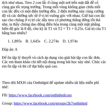
tích như nhau. Treo 2 con lắc ở cùng một nơi trên mặt đất để có
cùng gia tốc trọng trường. Trong mỗi vùng không gian chứa mỗi
con lắc đều có một điện trường đều. 2 điện trường này cùng cường
độ và các đường sức từ ở vị trí vuông góc với nhau. Giữ hai con lắc
sao cho chúng ở vị trí các dây treo có phương thẳng đứng rồi thả
nhẹ, ta thấy chúng dao động điều hòa trong cùng một mặt phẳng
biên độ góc là 8 độ, chu kỳ là T1 và T2 = T1 + 0,25s. Giá trị của T1
bằng bao nhiêu?
1,895s B. 1,645s C. 2,274s D. 1,974s
Đáp án: A
Để ôn tập lý thuyết và cách áp dụng vào giải bài tập con lắc đơn.
Các em tham khảo chi tiết nội dung trong bài học này nhé. Chúc các
em ôn tập và thi cử đạt hiệu quả cao.
Theo dõi MXH của Onthidgnl để update nhiều tài liệu miễn phí
nhé:
FB:
https://www.facebook.com/onthidgnlcom
Group:
https://www.facebook.com/groups/2k7onthidgnl