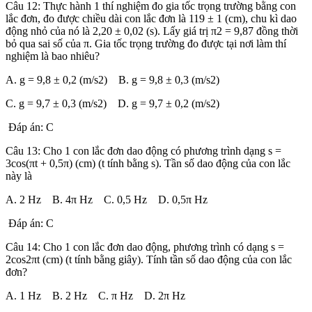
Câu 12: Thực hành 1 thí nghiệm đo gia tốc trọng trường bằng con
lắc đơn, đo được chiều dài con lắc đơn là 119 ± 1 (cm), chu kì dao
động nhỏ của nó là 2,20 ± 0,02 (s). Lấy giá trị π2 = 9,87 đồng thời
bỏ qua sai số của π. Gia tốc trọng trường đo được tại nơi làm thí
nghiệm là bao nhiêu?
A. g = 9,8 ± 0,2 (m/s2) B. g = 9,8 ± 0,3 (m/s2)
C. g = 9,7 ± 0,3 (m/s2) D. g = 9,7 ± 0,2 (m/s2)
Đáp án: C
Câu 13: Cho 1 con lắc đơn dao động có phương trình dạng s =
3cos(πt + 0,5π) (cm) (t tính bằng s). Tần số dao động của con lắc
này là
A. 2 Hz B. 4π Hz C. 0,5 Hz D. 0,5π Hz
Đáp án: C
Câu 14: Cho 1 con lắc đơn dao động, phương trình có dạng s =
2cos2πt (cm) (t tính bằng giây). Tính tần số dao động của con lắc
đơn?
A. 1 Hz B. 2 Hz C. π Hz D. 2π Hz