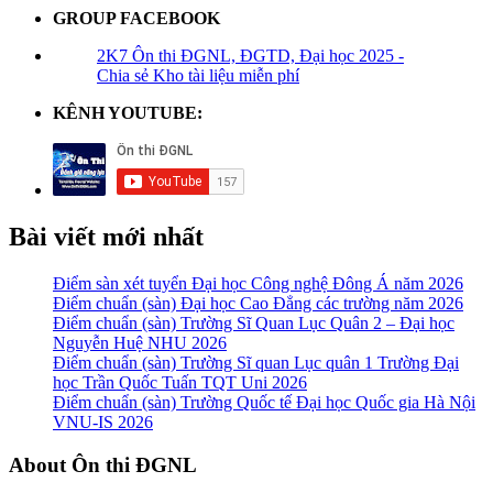
GROUP FACEBOOK
2K7 Ôn thi ĐGNL, ĐGTD, Đại học 2025 -
Chia sẻ Kho tài liệu miễn phí
KÊNH YOUTUBE:
Bài viết mới nhất
Điểm sàn xét tuyển Đại học Công nghệ Đông Á năm 2026
Điểm chuẩn (sàn) Đại học Cao Đẳng các trường năm 2026
Điểm chuẩn (sàn) Trường Sĩ Quan Lục Quân 2 – Đại học
Nguyễn Huệ NHU 2026
Điểm chuẩn (sàn) Trường Sĩ quan Lục quân 1 Trường Đại
học Trần Quốc Tuấn TQT Uni 2026
Điểm chuẩn (sàn) Trường Quốc tế Đại học Quốc gia Hà Nội
VNU-IS 2026
Footer
About Ôn thi ĐGNL