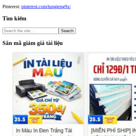
Pinterest:
pinterest.com/tungteng9x/
Primary
Tìm kiếm
Sidebar
Search
the
site
Săn mã giảm giá tài liệu
...