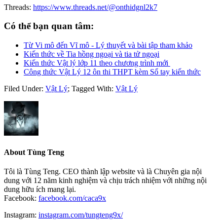
Threads:
https://www.threads.net/@onthidgnl2k7
Có thể bạn quan tâm:
Từ Vi mô đến Vĩ mô - Lý thuyết và bài tập tham khảo
Kiến thức về Tia hồng ngoại và tia tử ngoại
Kiến thức Vật lý lớp 11 theo chương trình mới
Công thức Vật Lý 12 ôn thi THPT kèm Sổ tay kiến thức
Filed Under:
Vật Lý
;
Tagged With:
Vật Lý
About
Tùng Teng
Tôi là Tùng Teng. CEO thành lập website và là Chuyên gia nội
dung với 12 năm kinh nghiệm và chịu trách nhiệm với những nội
dung hữu ích mang lại.
Facebook:
facebook.com/caca9x
Instagram:
instagram.com/tungteng9x/