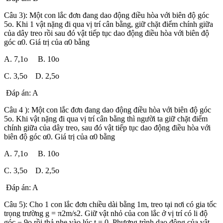
Câu 3): Một con lắc đơn đang dao động điều hòa với biên độ góc
5o. Khi 1 vật nặng đi qua vị trí cân bằng, giữ chặt điểm chính giữa
của dây treo rồi sau đó vật tiếp tục dao động điều hòa với biên độ
góc α0. Giá trị của α0 bằng
A. 7,1o B. 10o
C. 3,5o D. 2,5o
Đáp án: A
Câu 4 ): Một con lắc đơn đang dao động điều hòa với biên độ góc
5o. Khi vật nặng đi qua vị trí cân bằng thì người ta giữ chặt điểm
chính giữa của dây treo, sau đó vật tiếp tục dao động điều hòa với
biên độ góc α0. Giá trị của α0 bằng
A. 7,1o B. 10o
C. 3,5o D. 2,5o
Đáp án: A
Câu 5): Cho 1 con lắc đơn chiều dài bằng 1m, treo tại nơi có gia tốc
trọng trường g = π2m/s2. Giữ vật nhỏ của con lắc ở vị trí có li độ
góc − 9o rồi thả nhẹ vào lúc t = 0. Phương trình dao động của vật