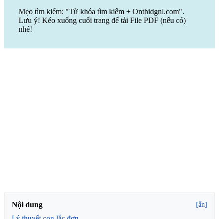
Mẹo tìm kiếm: "Từ khóa tìm kiếm + Onthidgnl.com".
Lưu ý! Kéo xuống cuối trang để tải File PDF (nếu có)
nhé!
Nội dung
[ẩn]
Lý thuyết con lắc đơn