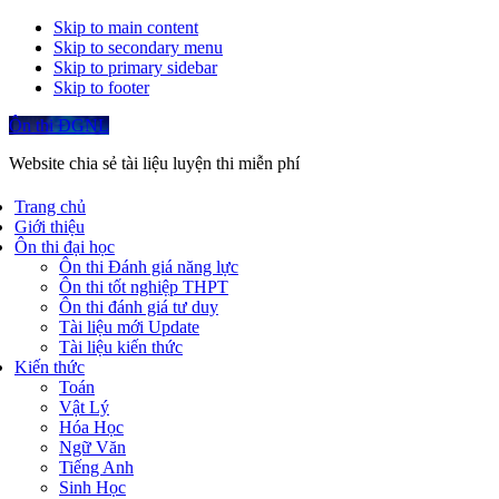
Skip to main content
Skip to secondary menu
Skip to primary sidebar
Skip to footer
Ôn thi ĐGNL
Website chia sẻ tài liệu luyện thi miễn phí
Trang chủ
Giới thiệu
Ôn thi đại học
Ôn thi Đánh giá năng lực
Ôn thi tốt nghiệp THPT
Ôn thi đánh giá tư duy
Tài liệu mới Update
Tài liệu kiến thức
Kiến thức
Toán
Vật Lý
Hóa Học
Ngữ Văn
Tiếng Anh
Sinh Học