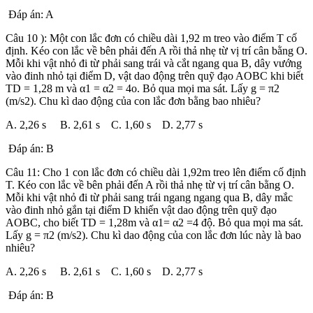
Đáp án: A
Câu 10 ): Một con lắc đơn có chiều dài 1,92 m treo vào điểm T cố
định. Kéo con lắc về bên phải đến A rồi thả nhẹ từ vị trí cân bằng O.
Mỗi khi vật nhỏ đi từ phải sang trái và cắt ngang qua B, dây vướng
vào đinh nhỏ tại điểm D, vật dao động trên quỹ đạo AOBC khi biết
TD = 1,28 m và α1 = α2 = 4o. Bỏ qua mọi ma sát. Lấy g = π2
(m/s2). Chu kì dao động của con lắc đơn bằng bao nhiêu?
A. 2,26 s B. 2,61 s C. 1,60 s D. 2,77 s
Đáp án: B
Câu 11: Cho 1 con lắc đơn có chiều dài 1,92m treo lên điểm cố định
T. Kéo con lắc về bên phải đến A rồi thả nhẹ từ vị trí cân bằng O.
Mỗi khi vật nhỏ đi từ phải sang trái ngang ngang qua B, dây mắc
vào đinh nhỏ gắn tại điểm D khiến vật dao động trên quỹ đạo
AOBC, cho biết TD = 1,28m và α1= α2 =4 độ. Bỏ qua mọi ma sát.
Lấy g = π2 (m/s2). Chu kì dao động của con lắc đơn lúc này là bao
nhiêu?
A. 2,26 s B. 2,61 s C. 1,60 s D. 2,77 s
Đáp án: B