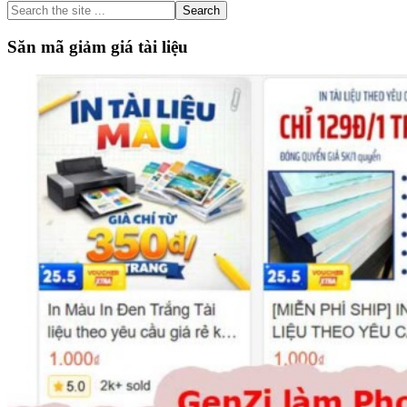
Search
the
site
Săn mã giảm giá tài liệu
...