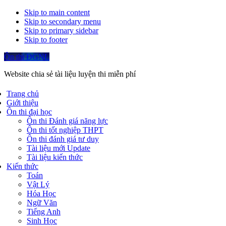
Skip to main content
Skip to secondary menu
Skip to primary sidebar
Skip to footer
Ôn thi ĐGNL
Website chia sẻ tài liệu luyện thi miễn phí
Trang chủ
Giới thiệu
Ôn thi đại học
Ôn thi Đánh giá năng lực
Ôn thi tốt nghiệp THPT
Ôn thi đánh giá tư duy
Tài liệu mới Update
Tài liệu kiến thức
Kiến thức
Toán
Vật Lý
Hóa Học
Ngữ Văn
Tiếng Anh
Sinh Học