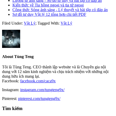
Lượng tử ánh sáng - Sơ đồ tư duy và bài tập có đáp án
Kiến thức về Tia hồng ngoại và tia tử ngoại
Công thức Sóng ánh sáng - Lý thuyết và bài tập có đáp án
Sơ đồ tư duy Vật lý 12 tổng hợp chi tiết PDF
Filed Under:
Vật Lý
;
Tagged With:
Vật Lý
About
Tùng Teng
Tôi là Tùng Teng. CEO thành lập website và là Chuyên gia nội
dung với 12 năm kinh nghiệm và chịu trách nhiệm với những nội
dung hữu ích mang lại.
Facebook:
facebook.com/caca9x
Instagram:
instagram.com/tungteng9x/
Pinterest:
pinterest.com/tungteng9x/
Primary
Tìm kiếm
Sidebar