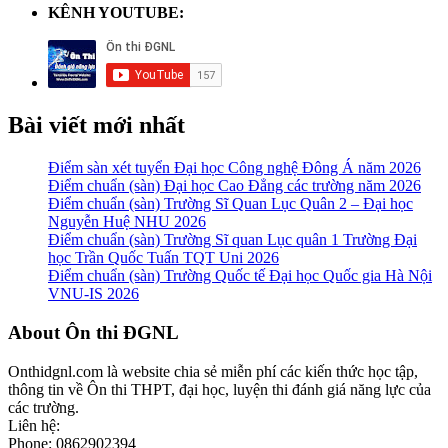
KÊNH YOUTUBE:
Bài viết mới nhất
Điểm sàn xét tuyển Đại học Công nghệ Đông Á năm 2026
Điểm chuẩn (sàn) Đại học Cao Đẳng các trường năm 2026
Điểm chuẩn (sàn) Trường Sĩ Quan Lục Quân 2 – Đại học
Nguyễn Huệ NHU 2026
Điểm chuẩn (sàn) Trường Sĩ quan Lục quân 1 Trường Đại
học Trần Quốc Tuấn TQT Uni 2026
Điểm chuẩn (sàn) Trường Quốc tế Đại học Quốc gia Hà Nội
VNU-IS 2026
Footer
About Ôn thi ĐGNL
Onthidgnl.com là website chia sẻ miễn phí các kiến thức học tập,
thông tin về Ôn thi THPT, đại học, luyện thi đánh giá năng lực của
các trường.
Liên hệ:
Phone: 0862902394