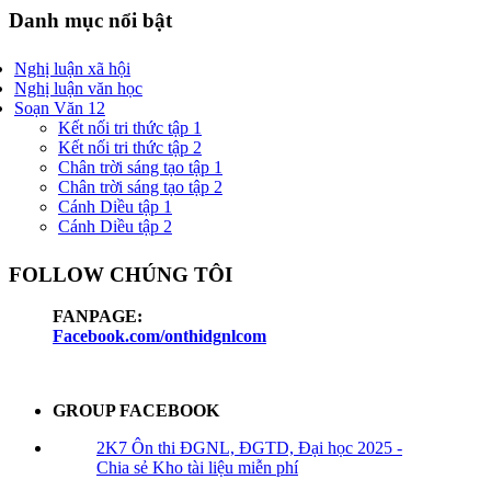
Danh mục nổi bật
Nghị luận xã hội
Nghị luận văn học
Soạn Văn 12
Kết nối tri thức tập 1
Kết nối tri thức tập 2
Chân trời sáng tạo tập 1
Chân trời sáng tạo tập 2
Cánh Diều tập 1
Cánh Diều tập 2
FOLLOW CHÚNG TÔI
FANPAGE:
Facebook.com/onthidgnlcom
GROUP FACEBOOK
2K7 Ôn thi ĐGNL, ĐGTD, Đại học 2025 -
Chia sẻ Kho tài liệu miễn phí