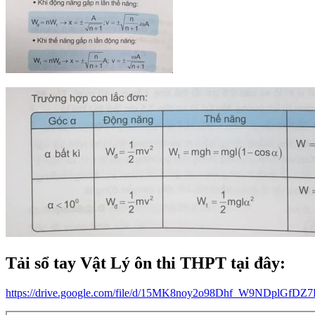
Tải sổ tay Vật Lý ôn thi THPT tại đây:
https://drive.google.com/file/d/15MK8noy2o98Dhf_W9NDplGfD