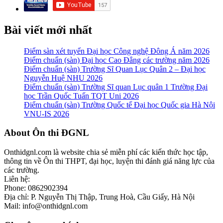
Bài viết mới nhất
Điểm sàn xét tuyển Đại học Công nghệ Đông Á năm 2026
Điểm chuẩn (sàn) Đại học Cao Đẳng các trường năm 2026
Điểm chuẩn (sàn) Trường Sĩ Quan Lục Quân 2 – Đại học
Nguyễn Huệ NHU 2026
Điểm chuẩn (sàn) Trường Sĩ quan Lục quân 1 Trường Đại
học Trần Quốc Tuấn TQT Uni 2026
Điểm chuẩn (sàn) Trường Quốc tế Đại học Quốc gia Hà Nội
VNU-IS 2026
Footer
About Ôn thi ĐGNL
Onthidgnl.com là website chia sẻ miễn phí các kiến thức học tập,
thông tin về Ôn thi THPT, đại học, luyện thi đánh giá năng lực của
các trường.
Liên hệ:
Phone: 0862902394
Địa chỉ: P. Nguyễn Thị Thập, Trung Hoà, Cầu Giấy, Hà Nội
Mail: info@onthidgnl.com