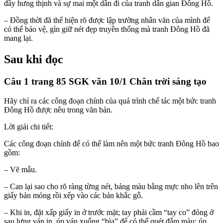
đầy hưng thịnh và sự mai một dần đi của tranh dân gian Đông Hồ.
– Đồng thời đã thể hiện rõ được lập trường nhân văn của mình để
có thể bảo vệ, gìn giữ nét đẹp truyền thống mà tranh Đông Hồ đã
mang lại.
Sau khi đọc
Câu 1 trang 85 SGK văn 10/1 Chân trời sáng tạo
Hãy chỉ ra các công đoạn chính của quá trình chế tác một bức tranh
Đông Hồ được nêu trong văn bản.
Lời giải chi tiết:
Các công đoạn chính để có thể làm nên một bức tranh Đông Hồ bao
gồm:
– Vẽ mẫu.
– Can lại sao cho rõ ràng từng nét, bảng màu bằng mực nho lên trên
giấy bản mỏng rồi xếp vào các bản khắc gỗ.
– Khi in, đặt xấp giấy in ở trước mặt; tay phải cầm “tay co” đóng ở
sau lưng ván in, úp ván xuống “bìa” để có thể quét đẫm màu; úp