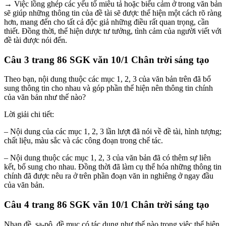
→ Việc lồng ghép các yếu tố miêu tả hoặc biểu cảm ở trong văn bản
sẽ giúp những thông tin của đề tài sẽ được thể hiện một cách rõ ràng
hơn, mang đến cho tất cả độc giả những điều rất quan trọng, cần
thiết. Đồng thời, thể hiện dược tư tưởng, tình cảm của người viết với
đề tài được nói đến.
Câu 3 trang 86 SGK văn 10/1 Chân trời sáng tạo
Theo bạn, nội dung thuộc các mục 1, 2, 3 của văn bản trên đã bổ
sung thông tin cho nhau và góp phần thể hiện nên thông tin chính
của văn bản như thế nào?
Lời giải chi tiết:
– Nội dung của các mục 1, 2, 3 lần lượt đã nói về đề tài, hình tượng;
chất liệu, màu sắc và các công đoạn trong chế tác.
– Nội dung thuộc các mục 1, 2, 3 của văn bản đã có thêm sự liên
kết, bổ sung cho nhau. Đồng thời đã làm cụ thể hóa những thông tin
chính đã được nêu ra ở trên phần đoạn văn in nghiêng ở ngay đầu
của văn bản.
Câu 4 trang 86 SGK văn 10/1 Chân trời sáng tạo
Nhan đề, sa-pô, đề mục có tác dụng như thế nào trong việc thể hiện