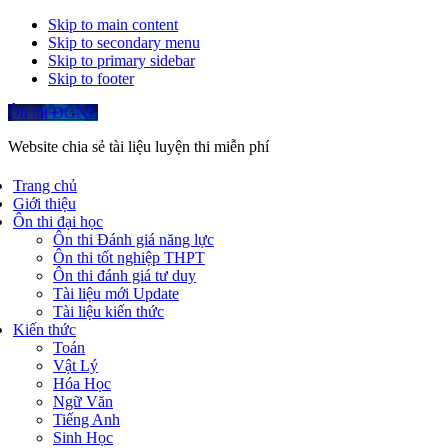
Skip to main content
Skip to secondary menu
Skip to primary sidebar
Skip to footer
Ôn thi ĐGNL
Website chia sẻ tài liệu luyện thi miễn phí
Trang chủ
Giới thiệu
Ôn thi đại học
Ôn thi Đánh giá năng lực
Ôn thi tốt nghiệp THPT
Ôn thi đánh giá tư duy
Tài liệu mới Update
Tài liệu kiến thức
Kiến thức
Toán
Vật Lý
Hóa Học
Ngữ Văn
Tiếng Anh
Sinh Học