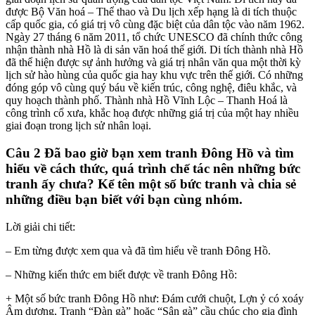
được Bộ Văn hoá – Thể thao và Du lịch xếp hạng là di tích thuộc
cấp quốc gia, có giá trị vô cùng đặc biệt của dân tộc vào năm 1962.
Ngày 27 tháng 6 năm 2011, tổ chức UNESCO đã chính thức công
nhận thành nhà Hồ là di sản văn hoá thế giới. Di tích thành nhà Hồ
đã thể hiện được sự ảnh hưởng và giá trị nhân văn qua một thời kỳ
lịch sử hào hùng của quốc gia hay khu vực trên thế giới. Có những
đóng góp vô cùng quý báu về kiến trúc, công nghệ, điêu khắc, và
quy hoạch thành phố. Thành nhà Hồ Vĩnh Lộc – Thanh Hoá là
công trình cổ xưa, khắc hoạ được những giá trị của một hay nhiều
giai đoạn trong lịch sử nhân loại.
Câu 2 Đã bao giờ bạn xem tranh Đông Hồ và tìm
hiểu về cách thức, quá trình chế tác nên những bức
tranh ấy chưa? Kể tên một số bức tranh và chia sẻ
những điều bạn biết với bạn cùng nhóm.
Lời giải chi tiết:
– Em từng được xem qua và đã tìm hiểu về tranh Đông Hồ.
– Những kiến thức em biết được về tranh Đông Hồ:
+ Một số bức tranh Đông Hồ như: Đám cưới chuột, Lợn ỷ có xoáy
Âm dương, Tranh “Đàn gà” hoặc “Sân gà” cầu chúc cho gia đình