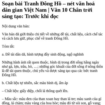
Soạn bài Tranh Đông Hồ – nét văn hoá
dân gian Việt Nam | Văn 10 Chân trời
sáng tạo: Trước khi đọc
Nội dung văn bản:
Văn bản đã giới thiệu chi tiết về những đề tài, chất liệu, cách chế tác
và cách lưu giữ, phục chế về tranh Đông Hồ.
Tóm tắt:
a. Đề tài dân dã, hình tượng đầy sinh động, ngộ nghĩnh
Những hình ảnh rất quen thuộc, bình dị trong đời sống hằng ngày
như gà, lợn, trâu, bò, …; những góc khuất của đời sống ở nông thôn
là đề tài quen thuộc, chủ yếu và được sáng tạo qua các bức tranh
Đông Hồ.
b. Chất liệu tự nhiên, sắc màu bình dị, ấm áp
– Chất liệu: giấy điệp, chổi lá thông quét lên.
– Màu sắc: màu đen của than xoan hay than lá tre; màu xanh của gỉ
đồng, lá chàm; màu vàng của hoa hòe; màu đỏ từ sỏi son, gỗ vang;