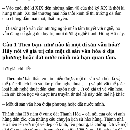
– Vào cuối thế kỉ XIX đến những năm 40 của thế kỷ XX là thời kì
hưng thịnh. Xu thế thương mại hóa thời kinh tế thị trường đã làm
cho chúng dần mai một, thất truyền.
– Ở Đông Hồ vẫn còn những nghệ nhân tâm huyết với nghề, họ
vẫn đang cố gắng để duy trì, nuôi dưỡng nghề tranh Đông Hồ này.
Câu 1 Theo bạn, như nào là một di sản văn hóa?
Hãy nói về giá trị của một di sản văn hóa ở địa
phương hoặc đất nước mình mà bạn quan tâm.
Lời giải chi tiết:
– Theo như bản thân em tìm hiểu được, một di sản văn hóa là vật
thể (các di tích lịch sử, tác phẩm nghệ thuật, …) và phi vật thể (các
loại hình nghệ thuật dân gian, ngôn ngữ, …) có giá trị về văn hóa,
lịch sử, khoa học và được lưu truyền từ thế hệ này đến thế hệ khác.
– Một di sản văn hóa ở địa phương hoặc đất nước mình.
Thành nhà Hồ nằm ở vùng đất Thanh Hóa – cái nôi của các vị anh
hùng dân tộc, của những câu chuyện lịch sử hào hùng. Thành nhà
Hồ hiện lên với một vẻ đẹp cổ kính, rêu phong, là chứng tích về một
giai đoạn lịch sử quan trọng của dân tộc Việt Nam. Di tích này đã