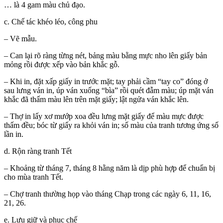
… là 4 gam màu chủ đạo.
c. Chế tác khéo léo, công phu
– Vẽ mẫu.
– Can lại rõ ràng từng nét, bảng màu bằng mực nho lên giấy bản
mỏng rồi được xếp vào bản khắc gỗ.
– Khi in, đặt xấp giấy in trước mặt; tay phải cầm “tay co” đóng ở
sau lưng ván in, úp ván xuống “bìa” rồi quét đẫm màu; úp mặt ván
khắc đã thấm màu lên trên mặt giấy; lật ngửa ván khắc lên.
– Thợ in lấy xơ mướp xoa đều lưng mặt giấy để màu mực được
thấm đều; bóc từ giấy ra khỏi ván in; số màu của tranh tương ứng số
lần in.
d. Rộn ràng tranh Tết
– Khoảng từ tháng 7, tháng 8 hằng năm là dịp phù hợp để chuẩn bị
cho mùa tranh Tết.
– Chợ tranh thường họp vào tháng Chạp trong các ngày 6, 11, 16,
21, 26.
e. Lưu giữ và phục chế