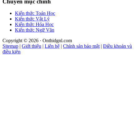
Chuyên mục chính
Kiến thức Toán Học
Kiến thức Vật Lý
Kiến thức Hóa Học
Kiến thức Ngữ Văn
Copyright © 2026 · Onthidgnl.com
Sitemap
|
Giới thiệu
|
Liên hệ
|
Chính sản bảo mật
|
Điều khoản và
điều kiện