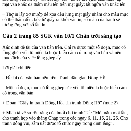
mặt ván khắc đã thấm màu lên trên mặt giấy; lật ngửa ván khắc lên.
– Thợ in lấy xơ mướp để xoa đều lưng mặt giấy nhằm cho màu mực
có thể thấm đều; bóc từ giấy ra khỏi ván in; số màu của tranh sẽ
tương ứng với số lần in.
Câu 2 trang 85 SGK văn 10/1 Chân trời sáng tạo
Xác định đề tài của văn bản trên. Chỉ ra được một số đoạn, mục có
lồng ghép yếu tố miêu tả hoặc biểu cảm có trong văn bản và nêu
mục đích của việc lồng ghép ấy.
Lời giải chi tiết:
– Đề tài của văn bản nêu trên: Tranh dân gian Đông Hồ.
– Một số đoạn, mục có lồng ghép các yếu tố miêu tả hoặc biểu cảm
có trong văn bản:
+ Đoạn “Giấy in tranh Đông Hồ…in tranh Đông Hồ” (mục 2).
+ Miêu tả về sự rộn ràng của buổi chợ tranh Tết: “Mỗi năm một lần,
chợ tranh họp vào tháng Chạp trong các ngày 6, 11, 16, 21, 26. Chợ
tranh đông vui, sầm uất được tổ chức ngay trong đình làng”.