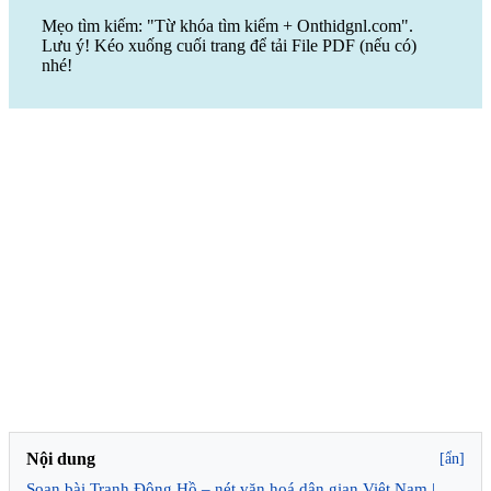
Mẹo tìm kiếm: "Từ khóa tìm kiếm + Onthidgnl.com".
Lưu ý! Kéo xuống cuối trang để tải File PDF (nếu có)
nhé!
Nội dung
[ẩn]
Soạn bài Tranh Đông Hồ – nét văn hoá dân gian Việt Nam |