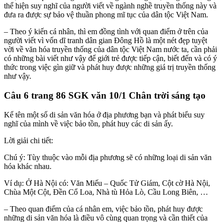
thể hiện suy nghĩ của người viết về ngành nghề truyền thống này và
đưa ra được sự bảo vệ thuần phong mĩ tục của dân tộc Việt Nam.
– Theo ý kiến cá nhân, thì em đồng tình với quan điểm ở trên của
người viết vì vốn dĩ tranh dân gian Đông Hồ là một nét đẹp tuyệt
vời về văn hóa truyền thống của dân tộc Việt Nam nước ta, cần phải
có những bài viết như vậy để giới trẻ được tiếp cận, biết đến và có ý
thức trong việc gìn giữ và phát huy được những giá trị truyền thống
như vậy.
Câu 6 trang 86 SGK văn 10/1 Chân trời sáng tạo
Kể tên một số di sản văn hóa ở địa phương bạn và phát biểu suy
nghĩ của mình về việc bảo tồn, phát huy các di sản ấy.
Lời giải chi tiết:
Chú ý: Tùy thuộc vào mỗi địa phương sẽ có những loại di sản văn
hóa khác nhau.
Ví dụ: Ở Hà Nội có: Văn Miếu – Quốc Tử Giám, Cột cờ Hà Nội,
Chùa Một Cột, Đền Cổ Loa, Nhà tù Hỏa Lò, Cầu Long Biên, …
– Theo quan điểm của cá nhân em, việc bảo tồn, phát huy được
những di sản văn hóa là điều vô cùng quan trọng và cần thiết của