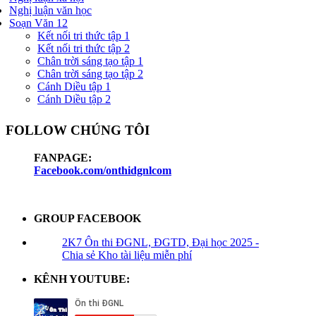
Nghị luận văn học
Soạn Văn 12
Kết nối tri thức tập 1
Kết nối tri thức tập 2
Chân trời sáng tạo tập 1
Chân trời sáng tạo tập 2
Cánh Diều tập 1
Cánh Diều tập 2
FOLLOW CHÚNG TÔI
FANPAGE:
Facebook.com/onthidgnlcom
GROUP FACEBOOK
2K7 Ôn thi ĐGNL, ĐGTD, Đại học 2025 -
Chia sẻ Kho tài liệu miễn phí
KÊNH YOUTUBE: