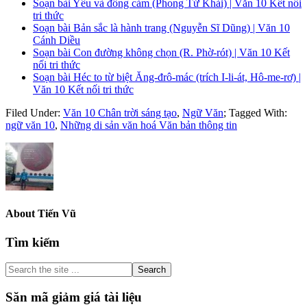
Soạn bài Yêu và đồng cảm (Phong Tử Khải) | Văn 10 Kết nối
tri thức
Soạn bài Bản sắc là hành trang (Nguyễn Sĩ Dũng) | Văn 10
Cánh Diều
Soạn bài Con đường không chọn (R. Phờ-rót) | Văn 10 Kết
nối tri thức
Soạn bài Héc to từ biệt Ăng-đrô-mác (trích I-li-át, Hô-me-rơ) |
Văn 10 Kết nối tri thức
Filed Under:
Văn 10 Chân trời sáng tạo
,
Ngữ Văn
;
Tagged With:
ngữ văn 10
,
Những di sản văn hoá Văn bản thông tin
About
Tiến Vũ
Primary
Tìm kiếm
Sidebar
Search
the
site
Săn mã giảm giá tài liệu
...