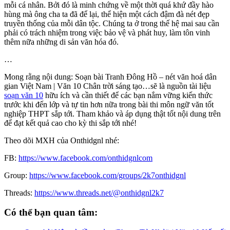
mỗi cá nhân. Bởi đó là minh chứng về một thời quá khứ đầy hào
hùng mà ông cha ta đã để lại, thể hiện một cách đậm đà nét đẹp
truyền thống của mỗi dân tộc. Chúng ta ở trong thế hệ mai sau cần
phải có trách nhiệm trong việc bảo vệ và phát huy, làm tôn vinh
thêm nữa những di sản văn hóa đó.
…
Mong rằng nội dung: Soạn bài Tranh Đông Hồ – nét văn hoá dân
gian Việt Nam | Văn 10 Chân trời sáng tạo…sẽ là nguồn tài liệu
soạn văn 10
hữu ích và cần thiết để các bạn nắm vững kiến thức
trước khi đến lớp và tự tin hơn nữa trong bài thi môn ngữ văn tốt
nghiệp THPT sắp tới. Tham khảo và áp dụng thật tốt nội dung trên
để đạt kết quả cao cho kỳ thi sắp tới nhé!
Theo dõi MXH của Onthidgnl nhé:
FB:
https://www.facebook.com/onthidgnlcom
Group:
https://www.facebook.com/groups/2k7onthidgnl
Threads:
https://www.threads.net/@onthidgnl2k7
Có thể bạn quan tâm: