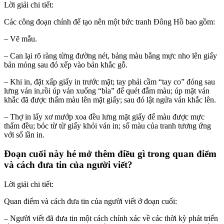
Lời giải chi tiết:
Các công đoạn chính để tạo nên một bức tranh Đông Hồ bao gồm:
– Vẽ mẫu.
– Can lại rõ ràng từng đường nét, bảng màu bằng mực nho lên giấy
bản mỏng sau đó xếp vào bản khắc gỗ.
– Khi in, đặt xấp giấy in trước mặt; tay phải cầm “tay co” đóng sau
lưng ván in,rồi úp ván xuống “bìa” để quét đẫm màu; úp mặt ván
khắc đã được thấm màu lên mặt giấy; sau đó lật ngửa ván khắc lên.
– Thợ in lấy xơ mướp xoa đều lưng mặt giấy để màu được mực
thấm đều; bóc từ từ giấy khỏi ván in; số màu của tranh tương ứng
với số lần in.
Đoạn cuối này hé mở thêm điều gì trong quan điểm
và cách đưa tin của người viết?
Lời giải chi tiết:
Quan điểm và cách đưa tin của người viết ở đoạn cuối:
– Người viết đã đưa tin một cách chính xác về các thời kỳ phát triển