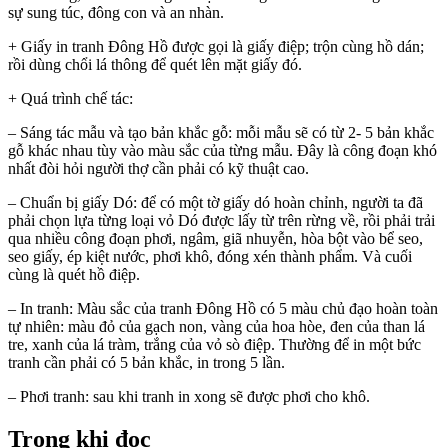
sự sung túc, đông con và an nhàn.
+ Giấy in tranh Đông Hồ được gọi là giấy điệp; trộn cùng hồ dán;
rồi dùng chổi lá thông để quét lên mặt giấy đó.
+ Quá trình chế tác:
– Sáng tác mẫu và tạo bản khắc gỗ: mỗi mẫu sẽ có từ 2- 5 bản khắc
gỗ khác nhau tùy vào màu sắc của từng mẫu. Đây là công đoạn khó
nhất đòi hỏi người thợ cần phải có kỹ thuật cao.
– Chuẩn bị giấy Dó: để có một tờ giấy dó hoàn chỉnh, người ta đã
phải chọn lựa từng loại vỏ Dó được lấy từ trên rừng về, rồi phải trải
qua nhiều công đoạn phơi, ngâm, giã nhuyễn, hòa bột vào bể seo,
seo giấy, ép kiệt nước, phơi khô, đóng xén thành phẩm. Và cuối
cùng là quét hồ điệp.
– In tranh: Màu sắc của tranh Đông Hồ có 5 màu chủ đạo hoàn toàn
tự nhiên: màu đỏ của gạch non, vàng của hoa hòe, đen của than lá
tre, xanh của lá tràm, trắng của vỏ sò điệp. Thường để in một bức
tranh cần phải có 5 bản khắc, in trong 5 lần.
– Phơi tranh: sau khi tranh in xong sẽ được phơi cho khô.
Trong khi đọc