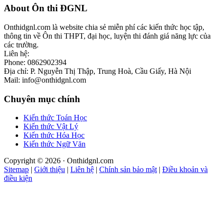
Footer
About Ôn thi ĐGNL
Onthidgnl.com là website chia sẻ miễn phí các kiến thức học tập,
thông tin về Ôn thi THPT, đại học, luyện thi đánh giá năng lực của
các trường.
Liên hệ:
Phone: 0862902394
Địa chỉ: P. Nguyễn Thị Thập, Trung Hoà, Cầu Giấy, Hà Nội
Mail: info@onthidgnl.com
Chuyên mục chính
Kiến thức Toán Học
Kiến thức Vật Lý
Kiến thức Hóa Học
Kiến thức Ngữ Văn
Copyright © 2026 · Onthidgnl.com
Sitemap
|
Giới thiệu
|
Liên hệ
|
Chính sản bảo mật
|
Điều khoản và
điều kiện