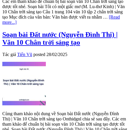
Các em tham khảo để chuẩn bị bài soạn văn 10 Chân trời sáng tạo
được tốt nhé. Soạn bài Tôi có một giấc mơ (M. Lu-thơ Kinh) | Văn
10 Chân trời sáng tạo Câu 1 trang 104 văn 10 tập 2 chân trời sáng
tạo Mục đích của văn bản: Văn bản được viết ra nhằm …
[Read
about
more...]
Soạn
bài
Soạn bài Đất nước (Nguyễn Đình Thi) |
Tôi
Văn 10 Chân trời sáng tạo
có
một
giấc
Tác giả
Tiến Vũ
posted
28/02/2025
mơ
(M.
Lu-
thơ
Kinh)
|
Văn
10
Chân
trời
sáng
Cùng tham khảo nội dung về Soạn bài Đất nước (Nguyễn Đình
tạo
Thi) | Văn 10 Chân trời sáng tạo Onthidgnl chia sẻ sau đây. Các em
tham khảo để chuẩn bị bài soạn văn 10 Chân trời sáng tạo được tốt
nhé. Soạn bài Đất nước (Nguyễn Đình Thi) | Văn 10 Chân trời sáng