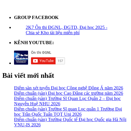
GROUP FACEBOOK
2K7 Ôn thi ĐGNL, ĐGTD, Đại học 2025 -
Chia sẻ Kho tài liệu miễn phí
KÊNH YOUTUBE:
Bài viết mới nhất
Điểm sàn xét tuyển Đại học Công nghệ Đông Á năm 2026
Điểm chuẩn (sàn) Đại học Cao Đẳng các trường năm 2026
Điểm chuẩn (sàn) Trường Sĩ Quan Lục Quân 2 – Đại học
Nguyễn Huệ NHU 2026
Điểm chuẩn (sàn) Trường Sĩ quan Lục quân 1 Trường Đại
học Trần Quốc Tuấn TQT Uni 2026
Điểm chuẩn (sàn) Trường Quốc tế Đại học Quốc gia Hà Nội
VNU-IS 2026