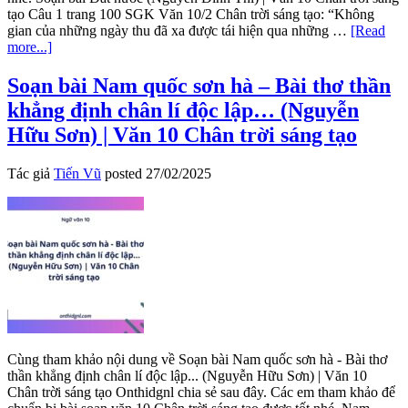
tạo Câu 1 trang 100 SGK Văn 10/2 Chân trời sáng tạo: “Không
gian của những ngày thu đã xa được tái hiện qua những …
[Read
about
more...]
Soạn
bài
Soạn bài Nam quốc sơn hà – Bài thơ thần
Đất
khẳng định chân lí độc lập… (Nguyễn
nước
(Nguyễn
Hữu Sơn) | Văn 10 Chân trời sáng tạo
Đình
Thi)
Tác giả
Tiến Vũ
posted
27/02/2025
|
Văn
10
Chân
trời
sáng
tạo
Cùng tham khảo nội dung về Soạn bài Nam quốc sơn hà - Bài thơ
thần khẳng định chân lí độc lập... (Nguyễn Hữu Sơn) | Văn 10
Chân trời sáng tạo Onthidgnl chia sẻ sau đây. Các em tham khảo để