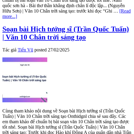
chuẩn bị bài soạn văn 10 Chân trời sáng tạo được tốt nhé. Nam
quốc sơn hà - Bài thơ thần khẳng định chân lí độc lập... (Nguyễn
Hữu Sơn) | Văn 10 Chân trời sáng tạo: trước khi đọc “Ghi …
[Read
about
more...]
Soạn
bài
Soạn bài Hịch tướng sĩ (Trần Quốc Tuấn)
Nam
| Văn 10 Chân trời sáng tạo
quốc
sơn
hà
Tác giả
Tiến Vũ
posted
27/02/2025
–
Bài
thơ
thần
khẳng
định
chân
lí
độc
lập…
(Nguyễn
Cùng tham khảo nội dung về Soạn bài Hịch tướng sĩ (Trần Quốc
Hữu
Tuấn) | Văn 10 Chân trời sáng tạo Onthidgnl chia sẻ sau đây. Các
Sơn)
em tham khảo để chuẩn bị bài soạn văn 10 Chân trời sáng tạo được
|
tốt nhé. Soạn bài Hịch tướng sĩ (Trần Quốc Tuấn) | Văn 10 Chân
Văn
trời sáng tạo: Trước khi đọc Hào khí Đông A của quân dân nhà Trần