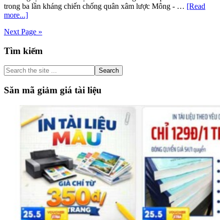
10
trong ba lần kháng chiến chống quân xâm lược Mông - …
[Read
Chân
about
more...]
trời
Soạn
sáng
Next Page »
bài
tạo
Hịch
Primary
Tìm kiếm
tướng
sĩ
Sidebar
(Trần
Search
Quốc
the
Tuấn)
site
Săn mã giảm giá tài liệu
|
...
Văn
10
Chân
trời
sáng
tạo