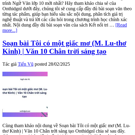
trình Ngữ Văn lớp 10 mới nhất? Hãy tham khảo chia sẻ của
Onthidgnl dưới đây, chúng tôi sẽ cung cấp đầy đủ bài soạn văn theo
từng tác phẩm, giúp bạn hiểu sâu sắc nội dung, phân tích giá trị
nghệ thuật và trả lời các câu hỏi trong chương trình học chính xác
nhất. Nội dung đầy đủ bài soạn văn của sách Kết nối tri …
[Read
about
more...]
Soạn
văn
Soạn bài Tôi có một giấc mơ (M. Lu-thơ
10
Kinh) | Văn 10 Chân trời sáng tạo
theo
tác
phẩm
Tác giả
Tiến Vũ
posted
28/02/2025
của
chương
trình
ngữ
văn
lớp
10
Cùng tham khảo nội dung về Soạn bài Tôi có một giấc mơ (M. Lu-
thơ Kinh) | Văn 10 Chân trời sáng tạo Onthidgnl chia sẻ sau đây.