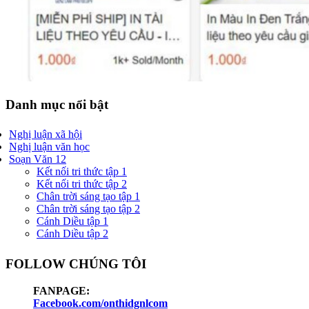
Danh mục nổi bật
Nghị luận xã hội
Nghị luận văn học
Soạn Văn 12
Kết nối tri thức tập 1
Kết nối tri thức tập 2
Chân trời sáng tạo tập 1
Chân trời sáng tạo tập 2
Cánh Diều tập 1
Cánh Diều tập 2
FOLLOW CHÚNG TÔI
FANPAGE:
Facebook.com/onthidgnlcom