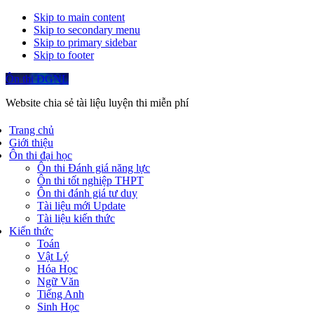
Skip to main content
Skip to secondary menu
Skip to primary sidebar
Skip to footer
Ôn thi ĐGNL
Website chia sẻ tài liệu luyện thi miễn phí
Trang chủ
Giới thiệu
Ôn thi đại học
Ôn thi Đánh giá năng lực
Ôn thi tốt nghiệp THPT
Ôn thi đánh giá tư duy
Tài liệu mới Update
Tài liệu kiến thức
Kiến thức
Toán
Vật Lý
Hóa Học
Ngữ Văn
Tiếng Anh
Sinh Học