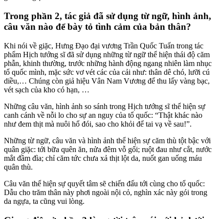
Trong phần 2, tác giả đã sử dụng từ ngữ, hình ảnh,
câu văn nào để bày tỏ tình cảm của bản thân?
Khi nói về giặc, Hưng Đạo đại vương Trần Quốc Tuấn trong tác
phẩm Hịch tướng sĩ đã sử dụng những từ ngữ thể hiện thái độ căm
phẫn, khinh thường, trước những hành động ngang nhiên làm nhục
tổ quốc mình, mặc sức vơ vét các của cải như: thân dê chó, lưỡi cú
diều,… Chúng còn giả hiệu Vân Nam Vương để thu lấy vàng bạc,
vét sạch của kho có hạn, …
Những câu văn, hình ảnh so sánh trong Hịch tướng sĩ thể hiện sự
canh cánh về nỗi lo cho sự an nguy của tổ quốc: “Thật khác nào
như đem thịt mà nuôi hổ đói, sao cho khỏi để tai vạ về sau!”.
Những từ ngữ, câu văn và hình ảnh thể hiện sự căm thù tột bậc với
quân giặc: tới bữa quên ăn, nửa đêm vỗ gối; ruột đau như cắt, nước
mắt đầm đìa; chỉ căm tức chưa xả thịt lột da, nuốt gan uống máu
quân thù.
Câu văn thể hiện sự quyết tâm sẽ chiến đấu tới cùng cho tổ quốc:
Dẫu cho trăm thân này phơi ngoài nội cỏ, nghìn xác này gói trong
da ngựa, ta cũng vui lòng.