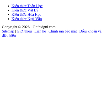
Kiến thức Toán Học
Kiến thức Vật Lý
Kiến thức Hóa Học
Kiến thức Ngữ Văn
Copyright © 2026 · Onthidgnl.com
Sitemap
|
Giới thiệu
|
Liên hệ
|
Chính sản bảo mật
|
Điều khoản và
điều kiện