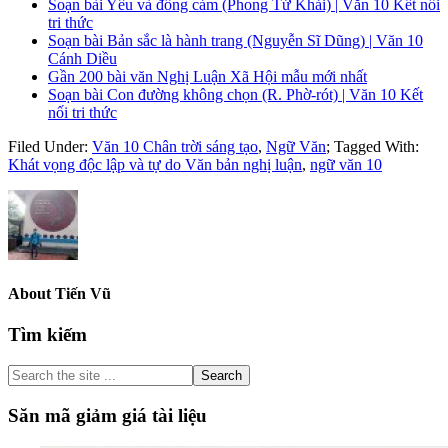
Soạn bài Yêu và đồng cảm (Phong Tử Khải) | Văn 10 Kết nối
tri thức
Soạn bài Bản sắc là hành trang (Nguyễn Sĩ Dũng) | Văn 10
Cánh Diều
Gần 200 bài văn Nghị Luận Xã Hội mẫu mới nhất
Soạn bài Con đường không chọn (R. Phờ-rót) | Văn 10 Kết
nối tri thức
Filed Under:
Văn 10 Chân trời sáng tạo
,
Ngữ Văn
;
Tagged With:
Khát vọng độc lập và tự do Văn bản nghị luận
,
ngữ văn 10
About
Tiến Vũ
Primary
Tìm kiếm
Sidebar
Search
the
site
Săn mã giảm giá tài liệu
...