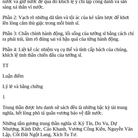
nước và giữ nước để qua đó khích lệ ý chí lập công danh và sẵn
sàng xả thân vì nước.
Phần 2: Vạch rõ những dã tâm và tội ác của kẻ xâm lược để khơi
lên lòng căm thù giặc trong mỗi binh sĩ.
Phần 3: Chấn chỉnh hành động, lối sống của tướng sĩ bằng cách chỉ
ra phải trái, làm rõ đúng sai và hậu quả của từng hành động.
Phần 4: Liệt kê các nhiệm vụ cụ thể và tính cấp bách của chúng,
khích lệ tinh thần chiến đấu của tướng sĩ.
TT
Luận điểm
Lý lẽ và bằng chứng
1
Trung thần được lưu danh sử sách đều là những bậc kỳ tài trung
nghĩa, hết lòng phò tá quân vương bảo vệ đất nước.
Những tấm gương trung thần nghĩa sĩ: Kỷ Tín, Do Vu, Dự
Nhượng, Kính Đức, Cảo Khanh, Vương Công Kiên, Nguyễn Văn
Lập, Cốt Đãi Ngột Lang, Xích Tu Tư.