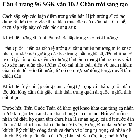
Câu 4 trang 96 SGK văn 10/2 Chân trời sáng tạo
Cách sắp xếp các luận điểm trong văn bản Hịch tướng sĩ có tác
dụng rất lớn trong việc thực hiện mục đích của văn bản. Cụ thể,
cách sắp xếp này có các tác dụng sau:
Khích lệ tướng sĩ từ nhiều mặt để tập trung vào một hướng:
Trần Quốc Tuấn đã kích lệ tướng sĩ bằng nhiều phương thức khác
nhau, từ việc nêu gương các bậc trung thần nghĩa sĩ, đến những lời
lẽ chí lý, hùng hồn, đến cả những hình ảnh mang tính răn đe. Cách
sắp xếp này giúp cho tướng sĩ có cái nhìn toàn diện về trách nhiệm
của mình đối với đất nước, từ đó có được sự đồng lòng, quyết tâm
chiến đấu.
Khích lệ từ ý chí lập công danh, lòng tự trọng cá nhân, tự tôn dân
tộc đến lòng căm thù giặc, tinh thần trung quân ái quốc, nghĩa tình
cốt nhục:
Trước hết, Trần Quốc Tuấn đã khơi gợi khao khát của từng cá nhân
trước khi gợi lên cái khao khát chung của dân tộc. Đối với mỗi cá
nhân thì điều họ quan tâm chưa hẳn là sự an nguy của đất nước dân
tộc, mà là lợi ích của bản thân họ. Vì vậy, Hưng Đạo đại vương đã
khích lệ ý chí lập công danh và đánh vào lòng tự trọng cá nhân để
khích lệ ý chí phấn đấu của từng binh sĩ. Sau đó, ông mới hướng