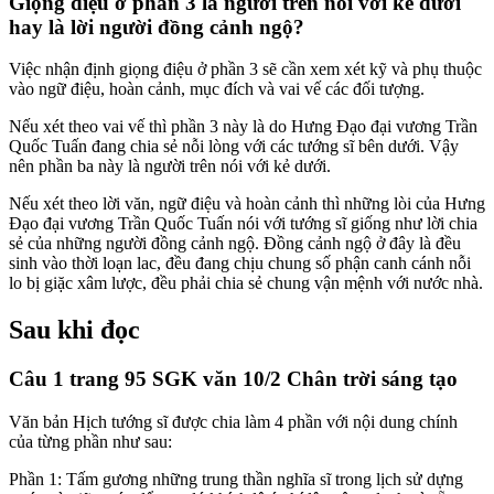
Giọng điệu ở phần 3 là người trên nói với kẻ dưới
hay là lời người đồng cảnh ngộ?
Việc nhận định giọng điệu ở phần 3 sẽ cần xem xét kỹ và phụ thuộc
vào ngữ điệu, hoàn cảnh, mục đích và vai vế các đối tượng.
Nếu xét theo vai vế thì phần 3 này là do Hưng Đạo đại vương Trần
Quốc Tuấn đang chia sẻ nỗi lòng với các tướng sĩ bên dưới. Vậy
nên phần ba này là người trên nói với kẻ dưới.
Nếu xét theo lời văn, ngữ điệu và hoàn cảnh thì những lòi của Hưng
Đạo đại vương Trần Quốc Tuấn nói với tướng sĩ giống như lời chia
sẻ của những người đồng cảnh ngộ. Đồng cảnh ngộ ở đây là đều
sinh vào thời loạn lac, đều đang chịu chung số phận canh cánh nỗi
lo bị giặc xâm lược, đều phải chia sẻ chung vận mệnh với nước nhà.
Sau khi đọc
Câu 1 trang 95 SGK văn 10/2 Chân trời sáng tạo
Văn bản Hịch tướng sĩ được chia làm 4 phần với nội dung chính
của từng phần như sau:
Phần 1: Tấm gương những trung thần nghĩa sĩ trong lịch sử dựng