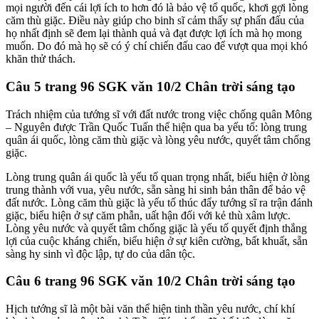
mọi người đến cái lợi ích to hơn đó là bảo vệ tổ quốc, khơi gợi lòng
căm thù giặc. Điều này giúp cho binh sĩ cảm thấy sự phấn đấu của
họ nhất định sẽ đem lại thành quả và đạt được lợi ích mà họ mong
muốn. Do đó mà họ sẽ có ý chí chiến đấu cao để vượt qua mọi khó
khăn thử thách.
Câu 5 trang 96 SGK văn 10/2 Chân trời sáng tạo
Trách nhiệm của tướng sĩ với đất nước trong việc chống quân Mông
– Nguyên được Trần Quốc Tuấn thể hiện qua ba yếu tố: lòng trung
quân ái quốc, lòng căm thù giặc và lòng yêu nước, quyết tâm chống
giặc.
Lòng trung quân ái quốc là yếu tố quan trọng nhất, biểu hiện ở lòng
trung thành với vua, yêu nước, sẵn sàng hi sinh bản thân để bảo vệ
đất nước. Lòng căm thù giặc là yếu tố thúc đẩy tướng sĩ ra trận đánh
giặc, biểu hiện ở sự căm phẫn, uất hận đối với kẻ thù xâm lược.
Lòng yêu nước và quyết tâm chống giặc là yếu tố quyết định thắng
lợi của cuộc kháng chiến, biểu hiện ở sự kiên cường, bất khuất, sẵn
sàng hy sinh vì độc lập, tự do của dân tộc.
Câu 6 trang 96 SGK văn 10/2 Chân trời sáng tạo
Hịch tướng sĩ là một bài văn thể hiện tinh thần yêu nước, chí khí