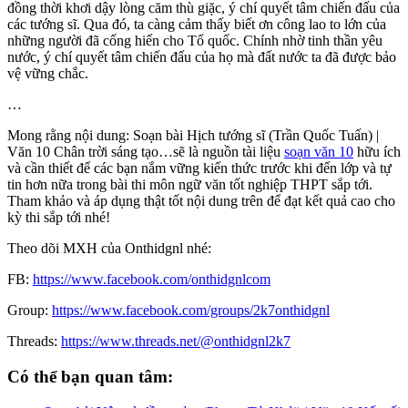
đồng thời khơi dậy lòng căm thù giặc, ý chí quyết tâm chiến đấu của
các tướng sĩ. Qua đó, ta càng cảm thấy biết ơn công lao to lớn của
những người đã cống hiến cho Tổ quốc. Chính nhờ tinh thần yêu
nước, ý chí quyết tâm chiến đấu của họ mà đất nước ta đã được bảo
vệ vững chắc.
…
Mong rằng nội dung: Soạn bài Hịch tướng sĩ (Trần Quốc Tuấn) |
Văn 10 Chân trời sáng tạo…sẽ là nguồn tài liệu
soạn văn 10
hữu ích
và cần thiết để các bạn nắm vững kiến thức trước khi đến lớp và tự
tin hơn nữa trong bài thi môn ngữ văn tốt nghiệp THPT sắp tới.
Tham khảo và áp dụng thật tốt nội dung trên để đạt kết quả cao cho
kỳ thi sắp tới nhé!
Theo dõi MXH của Onthidgnl nhé:
FB:
https://www.facebook.com/onthidgnlcom
Group:
https://www.facebook.com/groups/2k7onthidgnl
Threads:
https://www.threads.net/@onthidgnl2k7
Có thể bạn quan tâm: