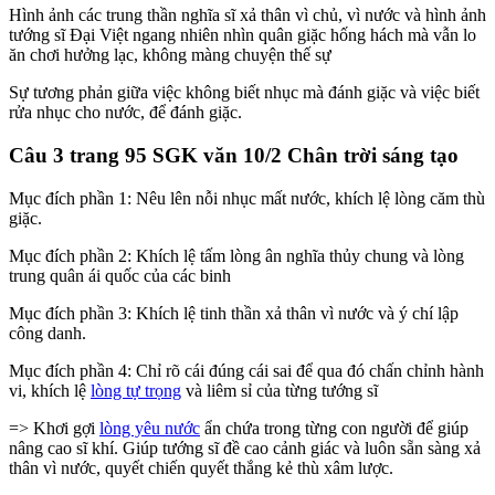
Hình ảnh các trung thần nghĩa sĩ xả thân vì chủ, vì nước và hình ảnh
tướng sĩ Đại Việt ngang nhiên nhìn quân giặc hống hách mà vẫn lo
ăn chơi hưởng lạc, không màng chuyện thế sự
Sự tương phản giữa việc không biết nhục mà đánh giặc và việc biết
rửa nhục cho nước, để đánh giặc.
Câu 3 trang 95 SGK văn 10/2 Chân trời sáng tạo
Mục đích phần 1: Nêu lên nỗi nhục mất nước, khích lệ lòng căm thù
giặc.
Mục đích phần 2: Khích lệ tấm lòng ân nghĩa thủy chung và lòng
trung quân ái quốc của các binh
Mục đích phần 3: Khích lệ tinh thần xả thân vì nước và ý chí lập
công danh.
Mục đích phần 4: Chỉ rõ cái đúng cái sai để qua đó chấn chỉnh hành
vi, khích lệ
lòng tự trọng
và liêm sỉ của từng tướng sĩ
=> Khơi gợi
lòng yêu nước
ẩn chứa trong từng con người để giúp
nâng cao sĩ khí. Giúp tướng sĩ đề cao cảnh giác và luôn sẵn sàng xả
thân vì nước, quyết chiến quyết thắng kẻ thù xâm lược.