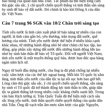
hào hùng của quân dân nhà Trần. Tác phẩm đã thể hiện lòng căm
thù giặc sâu sắc, ý chí quyết chiến quyết thắng và tinh thần sẵn sàng
hy sinh để bảo vệ đất nước. Đó chính là hào khí Đông A của dân
tộc Việt Nam.
Câu 7 trang 96 SGK văn 10/2 Chân trời sáng tạo
Tình yêu nước là tình cảm xuất phát từ bản năng tự nhiên của con
người, là tình cảm gắn bó, yêu thương, trân trọng đất nước, quê
hương của mình. Tình yêu nước được thể hiện ở nhiều khía cạnh
khác nhau, từ những hành động nhỏ bé như chăm chỉ học tập, lao
động, góp phần xây dựng đất nước đến những hành động lớn lao
như hy sinh bản thân để bảo vệ Tổ quốc. Đối với người Việt Nam,
tình yêu nước là một truyền thống quý báu, được hun đúc qua hàng
ngàn năm lịch sử.
Ngay từ buổi đầu dựng nước, cha ông ta đã phải chống lại nhiều
cuộc xâm lược của các thế lực ngoại bang. Mỗi khi Tổ quốc bị xâm
lăng, tinh thần yêu nước của dân tộc ta lại sôi sục hơn bao giờ hết.
Lòng căm thù giặc sâu sắc, ý chí quyết chiến quyết thắng, sẵn sàng
hy sinh vì Tổ quốc đã trở thành động lực tinh thần to lớn, giúp dân
tộc ta giành thắng lợi trong nhiều cuộc kháng chiến oanh liệt. Trong
văn bản Hịch tướng sĩ, Trần Quốc Tuấn đã thể hiện một cách sâu
sắc lòng yêu nước, tinh thần quyết chiến quyết thắng của quân dân
nhà Trần. Ông đã vạch trần âm mưu xâm lược của giặc Nguyên,