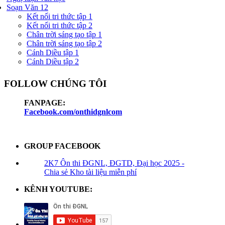
Soạn Văn 12
Kết nối tri thức tập 1
Kết nối tri thức tập 2
Chân trời sáng tạo tập 1
Chân trời sáng tạo tập 2
Cánh Diều tập 1
Cánh Diều tập 2
FOLLOW CHÚNG TÔI
FANPAGE:
Facebook.com/onthidgnlcom
GROUP FACEBOOK
2K7 Ôn thi ĐGNL, ĐGTD, Đại học 2025 -
Chia sẻ Kho tài liệu miễn phí
KÊNH YOUTUBE: