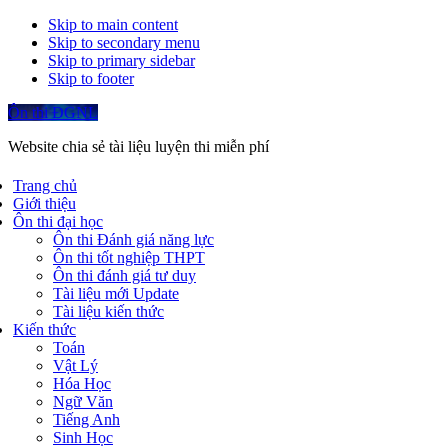
Skip to main content
Skip to secondary menu
Skip to primary sidebar
Skip to footer
Ôn thi ĐGNL
Website chia sẻ tài liệu luyện thi miễn phí
Trang chủ
Giới thiệu
Ôn thi đại học
Ôn thi Đánh giá năng lực
Ôn thi tốt nghiệp THPT
Ôn thi đánh giá tư duy
Tài liệu mới Update
Tài liệu kiến thức
Kiến thức
Toán
Vật Lý
Hóa Học
Ngữ Văn
Tiếng Anh
Sinh Học