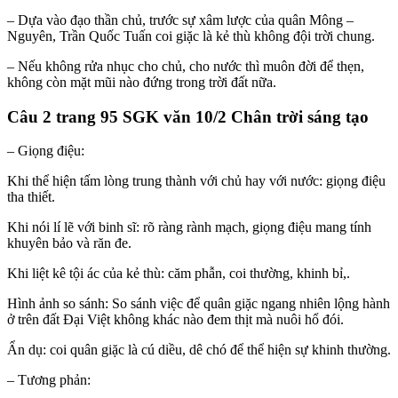
– Dựa vào đạo thần chủ, trước sự xâm lược của quân Mông –
Nguyên, Trần Quốc Tuấn coi giặc là kẻ thù không đội trời chung.
– Nếu không rửa nhục cho chủ, cho nước thì muôn đời để thẹn,
không còn mặt mũi nào đứng trong trời đất nữa.
Câu 2 trang 95 SGK văn 10/2 Chân trời sáng tạo
– Giọng điệu:
Khi thể hiện tấm lòng trung thành với chủ hay với nước: giọng điệu
tha thiết.
Khi nói lí lẽ với binh sĩ: rõ ràng rành mạch, giọng điệu mang tính
khuyên bảo và răn đe.
Khi liệt kê tội ác của kẻ thù: căm phẫn, coi thường, khinh bỉ,.
Hình ảnh so sánh: So sánh việc để quân giặc ngang nhiên lộng hành
ở trên đất Đại Việt không khác nào đem thịt mà nuôi hổ đói.
Ẩn dụ: coi quân giặc là cú diều, dê chó để thể hiện sự khinh thường.
– Tương phản: