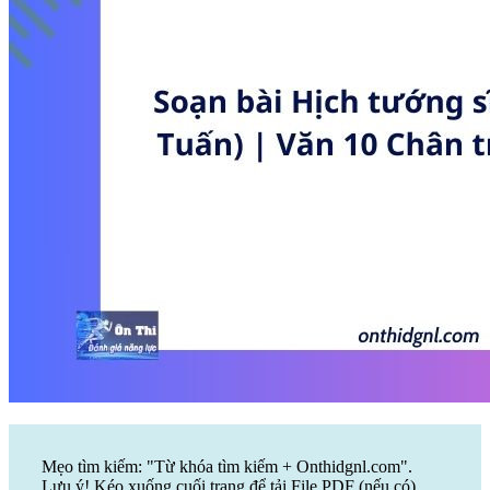
Mẹo tìm kiếm: "Từ khóa tìm kiếm + Onthidgnl.com".
Lưu ý! Kéo xuống cuối trang để tải File PDF (nếu có)