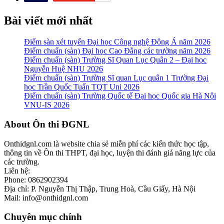
Bài viết mới nhất
Điểm sàn xét tuyển Đại học Công nghệ Đông Á năm 2026
Điểm chuẩn (sàn) Đại học Cao Đẳng các trường năm 2026
Điểm chuẩn (sàn) Trường Sĩ Quan Lục Quân 2 – Đại học
Nguyễn Huệ NHU 2026
Điểm chuẩn (sàn) Trường Sĩ quan Lục quân 1 Trường Đại
học Trần Quốc Tuấn TQT Uni 2026
Điểm chuẩn (sàn) Trường Quốc tế Đại học Quốc gia Hà Nội
VNU-IS 2026
Footer
About Ôn thi ĐGNL
Onthidgnl.com là website chia sẻ miễn phí các kiến thức học tập,
thông tin về Ôn thi THPT, đại học, luyện thi đánh giá năng lực của
các trường.
Liên hệ:
Phone: 0862902394
Địa chỉ: P. Nguyễn Thị Thập, Trung Hoà, Cầu Giấy, Hà Nội
Mail: info@onthidgnl.com
Chuyên mục chính