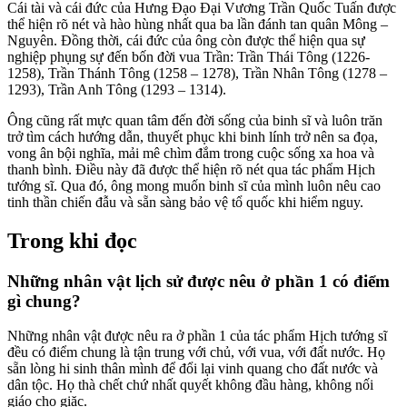
Cái tài và cái đức của Hưng Đạo Đại Vương Trần Quốc Tuấn được
thể hiện rõ nét và hào hùng nhất qua ba lần đánh tan quân Mông –
Nguyên. Đồng thời, cái đức của ông còn được thể hiện qua sự
nghiệp phụng sự đến bốn đời vua Trần: Trần Thái Tông (1226-
1258), Trần Thánh Tông (1258 – 1278), Trần Nhân Tông (1278 –
1293), Trần Anh Tông (1293 – 1314).
Ông cũng rất mực quan tâm đến đời sống của binh sĩ và luôn trăn
trở tìm cách hướng dẫn, thuyết phục khi binh lính trở nên sa đọa,
vong ân bội nghĩa, mải mê chìm đắm trong cuộc sống xa hoa và
thanh bình. Điều này đã được thể hiện rõ nét qua tác phẩm Hịch
tướng sĩ. Qua đó, ông mong muốn binh sĩ của mình luôn nêu cao
tinh thần chiến đẫu và sẵn sàng bảo vệ tổ quốc khi hiểm nguy.
Trong khi đọc
Những nhân vật lịch sử được nêu ở phần 1 có điểm
gì chung?
Những nhân vật được nêu ra ở phần 1 của tác phẩm Hịch tướng sĩ
đều có điểm chung là tận trung với chủ, với vua, với đất nước. Họ
sẵn lòng hi sinh thân mình để đổi lại vinh quang cho đất nước và
dân tộc. Họ thà chết chứ nhất quyết không đầu hàng, không nối
giáo cho giặc.