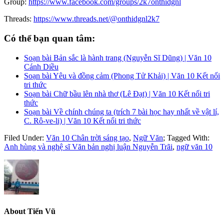
Group:
https://www.facebook.com/groups/2k7onthidgnl
Threads:
https://www.threads.net/@onthidgnl2k7
Có thể bạn quan tâm:
Soạn bài Bản sắc là hành trang (Nguyễn Sĩ Dũng) | Văn 10
Cánh Diều
Soạn bài Yêu và đồng cảm (Phong Tử Khải) | Văn 10 Kết nối
tri thức
Soạn bài Chữ bầu lên nhà thơ (Lê Đạt) | Văn 10 Kết nối tri
thức
Soạn bài Về chính chúng ta (trích 7 bài học hay nhất về vật lí,
C. Rô-ve-li) | Văn 10 Kết nối tri thức
Filed Under:
Văn 10 Chân trời sáng tạo
,
Ngữ Văn
;
Tagged With:
Anh hùng và nghệ sĩ Văn bản nghị luận Nguyễn Trãi
,
ngữ văn 10
About
Tiến Vũ