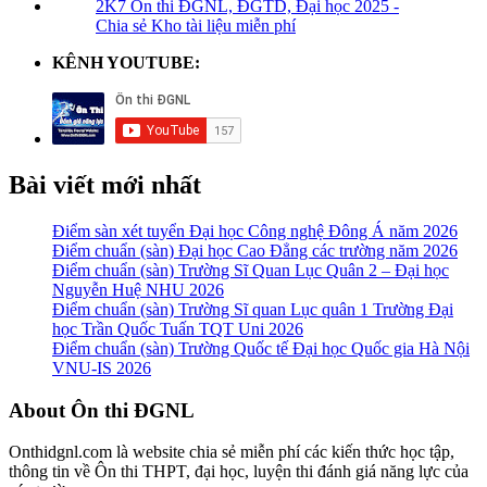
2K7 Ôn thi ĐGNL, ĐGTD, Đại học 2025 -
Chia sẻ Kho tài liệu miễn phí
KÊNH YOUTUBE:
Bài viết mới nhất
Điểm sàn xét tuyển Đại học Công nghệ Đông Á năm 2026
Điểm chuẩn (sàn) Đại học Cao Đẳng các trường năm 2026
Điểm chuẩn (sàn) Trường Sĩ Quan Lục Quân 2 – Đại học
Nguyễn Huệ NHU 2026
Điểm chuẩn (sàn) Trường Sĩ quan Lục quân 1 Trường Đại
học Trần Quốc Tuấn TQT Uni 2026
Điểm chuẩn (sàn) Trường Quốc tế Đại học Quốc gia Hà Nội
VNU-IS 2026
Footer
About Ôn thi ĐGNL
Onthidgnl.com là website chia sẻ miễn phí các kiến thức học tập,
thông tin về Ôn thi THPT, đại học, luyện thi đánh giá năng lực của