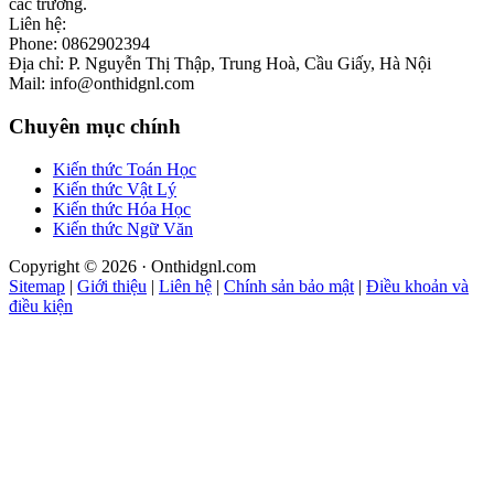
các trường.
Liên hệ:
Phone: 0862902394
Địa chỉ: P. Nguyễn Thị Thập, Trung Hoà, Cầu Giấy, Hà Nội
Mail: info@onthidgnl.com
Chuyên mục chính
Kiến thức Toán Học
Kiến thức Vật Lý
Kiến thức Hóa Học
Kiến thức Ngữ Văn
Copyright © 2026 · Onthidgnl.com
Sitemap
|
Giới thiệu
|
Liên hệ
|
Chính sản bảo mật
|
Điều khoản và
điều kiện