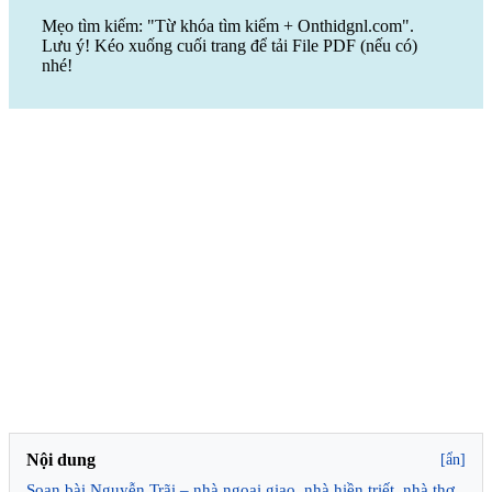
Mẹo tìm kiếm: "Từ khóa tìm kiếm + Onthidgnl.com".
Lưu ý! Kéo xuống cuối trang để tải File PDF (nếu có)
nhé!
Nội dung
[ẩn]
Soạn bài Nguyễn Trãi – nhà ngoại giao, nhà hiền triết, nhà thơ