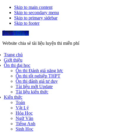
Skip to main content
Skip to secondary menu
Skip to primary sidebar
Skip to footer
Ôn thi ĐGNL
Website chia sẻ tài liệu luyện thi miễn phí
Trang chủ
Giới thiệu
Ôn thi đại học
Ôn thi Đánh giá năng lực
Ôn thi tốt nghiệp THPT
Ôn thi đánh giá tư duy
Tài liệu mới Update
Tài liệu kiến thức
Kiến thức
Toán
Vật Lý
Hóa Học
Ngữ Văn
Tiếng Anh
Sinh Học