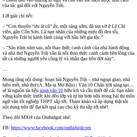
của tác giả đối với Nguyễn Trãi.
Lời giải chi tiết:
– “Con thuyền “ưu ái cũ” ấy, một sáng sớm, đã tan vỡ ở Lệ Chi
viên, gần Côn Sơn. Là nạn nhân của những mưu đồ đen tối,
Nguyễn Trãi bị hành hình cùng với hầu hết gia tộc.”
– “Sáu trăm năm sau, nỗi thao thức canh cánh của nhà hành động
và nhà thơ Nguyễn Trãi vẫn là nỗi thao thức canh cánh bên lòng của
tất cả những người yêu công lý và nhân đạo trên đời này”.
…
Mong rằng nội dung: Soạn bài Nguyễn Trãi – nhà ngoại giao, nhà
hiền triết, nhà thơ (A. Ma-ta Mơ Bâu) | Văn 10 Chân trời sáng tạo…
sẽ là nguồn tài liệu
soạn văn 10
hữu ích và cần thiết để các bạn nắm
vững kiến thức trước khi đến lớp và tự tin hơn nữa trong bài thi môn
ngữ văn tốt nghiệp THPT sắp tới. Tham khảo và áp dụng thật tốt
nội dung trên để đạt kết quả cao cho kỳ thi sắp tới nhé!
Theo dõi MXH của Onthidgnl nhé:
FB:
https://www.facebook.com/onthidgnlcom