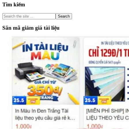
Primary
Tìm kiếm
Sidebar
Search
the
site
Săn mã giảm giá tài liệu
...