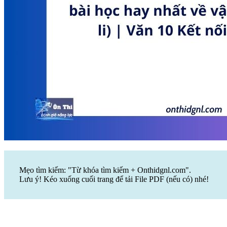
Mẹo tìm kiếm: "Từ khóa tìm kiếm + Onthidgnl.com".
Lưu ý! Kéo xuống cuối trang để tải File PDF (nếu có) nhé!