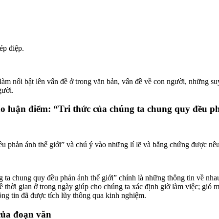
ép điệp.
làm nổi bật lên vấn đề ở trong văn bản, vấn đề về con người, những suy
gười.
ho luận điểm: “Tri thức của chúng ta chung quy đều pha
ều phản ánh thế giới” và chú ý vào những lí lẽ và bằng chứng được nêu
ta chung quy đều phản ánh thế giới” chính là những thông tin về nhau
thời gian ở trong ngày giúp cho chúng ta xác định giờ làm việc; gió m
ông tin đã được tích lũy thông qua kinh nghiệm.
của đoạn văn