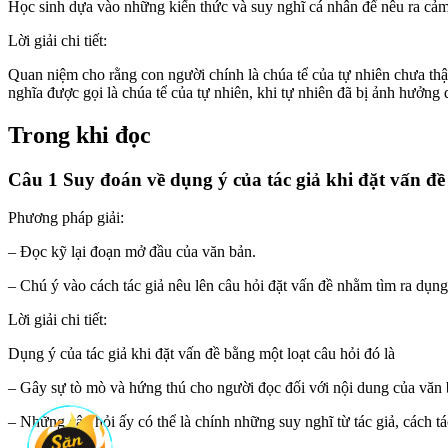
Học sinh dựa vào những kiến thức và suy nghĩ cá nhân để nêu ra cả
Lời giải chi tiết:
Quan niệm cho rằng con người chính là chúa tể của tự nhiên chưa thật
nghĩa được gọi là chúa tể của tự nhiên, khi tự nhiên đã bị ảnh hưởng
Trong khi đọc
Câu 1 Suy đoán về dụng ý của tác giả khi đặt vấn đê
Phương pháp giải:
– Đọc kỹ lại đoạn mở đầu của văn bản.
– Chú ý vào cách tác giả nêu lên câu hỏi đặt vấn đề nhằm tìm ra dụng
Lời giải chi tiết:
Dụng ý của tác giả khi đặt vấn đề bằng một loạt câu hỏi đó là
– Gây sự tò mò và hứng thú cho người đọc đối với nội dung của văn b
– Những câu hỏi ấy có thể là chính những suy nghĩ từ tác giả, cách tác