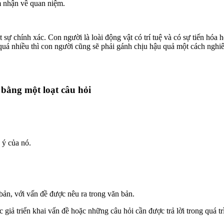
m nhận về quan niệm.
 sự chính xác. Con người là loài động vật có trí tuệ và có sự tiến hó
 quá nhiều thì con người cũng sẽ phải gánh chịu hậu quả một cách nghi
̀ bằng một loạt câu hỏi
 ý của nó.
ản, với vấn đề được nêu ra trong văn bản.
 giả triển khai vấn đề hoặc những câu hỏi cần được trả lời trong quá tr