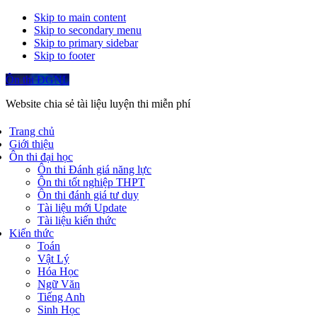
Skip to main content
Skip to secondary menu
Skip to primary sidebar
Skip to footer
Ôn thi ĐGNL
Website chia sẻ tài liệu luyện thi miễn phí
Trang chủ
Giới thiệu
Ôn thi đại học
Ôn thi Đánh giá năng lực
Ôn thi tốt nghiệp THPT
Ôn thi đánh giá tư duy
Tài liệu mới Update
Tài liệu kiến thức
Kiến thức
Toán
Vật Lý
Hóa Học
Ngữ Văn
Tiếng Anh
Sinh Học