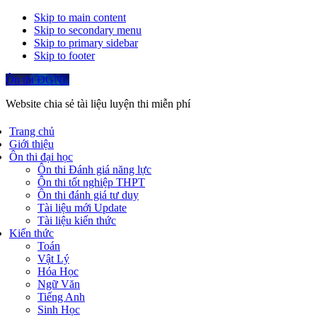
Skip to main content
Skip to secondary menu
Skip to primary sidebar
Skip to footer
Ôn thi ĐGNL
Website chia sẻ tài liệu luyện thi miễn phí
Trang chủ
Giới thiệu
Ôn thi đại học
Ôn thi Đánh giá năng lực
Ôn thi tốt nghiệp THPT
Ôn thi đánh giá tư duy
Tài liệu mới Update
Tài liệu kiến thức
Kiến thức
Toán
Vật Lý
Hóa Học
Ngữ Văn
Tiếng Anh
Sinh Học