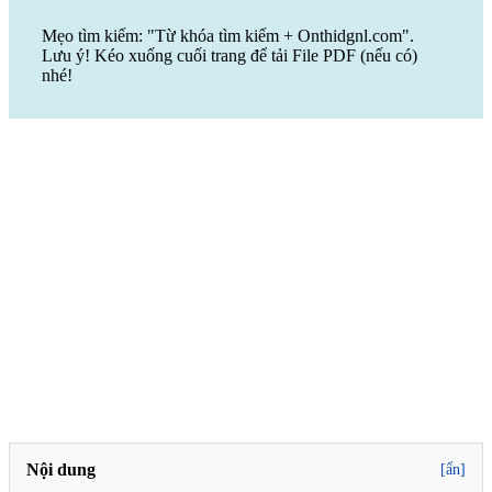
Mẹo tìm kiếm: "Từ khóa tìm kiếm + Onthidgnl.com".
Lưu ý! Kéo xuống cuối trang để tải File PDF (nếu có)
nhé!
Nội dung
[ẩn]