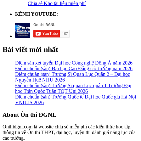
Chia sẻ Kho tài liệu miễn phí
KÊNH YOUTUBE:
Bài viết mới nhất
Điểm sàn xét tuyển Đại học Công nghệ Đông Á năm 2026
Điểm chuẩn (sàn) Đại học Cao Đẳng các trường năm 2026
Điểm chuẩn (sàn) Trường Sĩ Quan Lục Quân 2 – Đại học
Nguyễn Huệ NHU 2026
Điểm chuẩn (sàn) Trường Sĩ quan Lục quân 1 Trường Đại
học Trần Quốc Tuấn TQT Uni 2026
Điểm chuẩn (sàn) Trường Quốc tế Đại học Quốc gia Hà Nội
VNU-IS 2026
Footer
About Ôn thi ĐGNL
Onthidgnl.com là website chia sẻ miễn phí các kiến thức học tập,
thông tin về Ôn thi THPT, đại học, luyện thi đánh giá năng lực của
các trường.