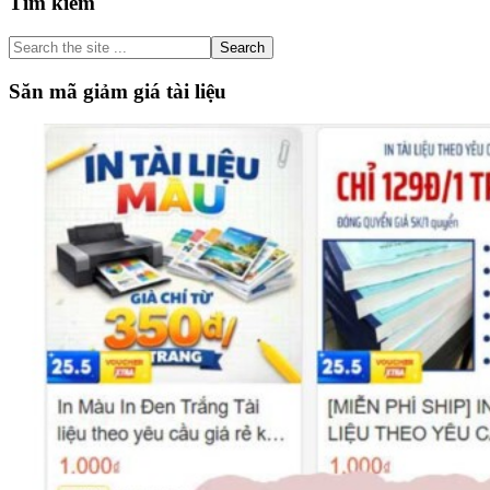
Primary
Tìm kiếm
Sidebar
Search
the
site
Săn mã giảm giá tài liệu
...