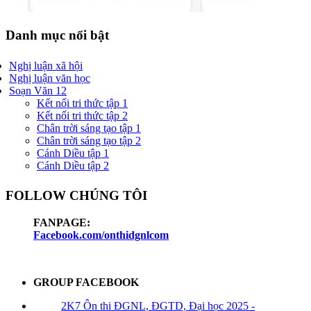
Danh mục nổi bật
Nghị luận xã hội
Nghị luận văn học
Soạn Văn 12
Kết nối tri thức tập 1
Kết nối tri thức tập 2
Chân trời sáng tạo tập 1
Chân trời sáng tạo tập 2
Cánh Diều tập 1
Cánh Diều tập 2
FOLLOW CHÚNG TÔI
FANPAGE:
Facebook.com/onthidgnlcom
GROUP FACEBOOK
2K7 Ôn thi ĐGNL, ĐGTD, Đại học 2025 -