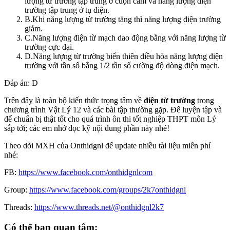
lượng từ trường tập trung ở cuộn cảm và năng lượng điện
trường tập trung ở tụ điện.
B.Khi năng lượng từ trường tăng thì năng lượng điện trường
giảm.
C.Năng lượng điện từ mạch dao động bằng với năng lượng từ
trường cực đại.
D.Năng lượng từ trường biến thiên điều hòa năng lượng điện
trường với tần số bằng 1/2 tần số cường độ dòng điện mạch.
Đáp án: D
Trên đây là toàn bộ kiến thức trọng tâm về
điện từ trường
trong
chương trình Vật Lý 12 và các bài tập thường gặp. Để luyện tập và
để chuẩn bị thật tốt cho quá trình ôn thi tốt nghiệp THPT môn Lý
sắp tới; các em nhớ đọc kỹ nội dung phần này nhé!
Theo dõi MXH của Onthidgnl để update nhiều tài liệu miễn phí
nhé:
FB:
https://www.facebook.com/onthidgnlcom
Group:
https://www.facebook.com/groups/2k7onthidgnl
Threads:
https://www.threads.net/@onthidgnl2k7
Có thể bạn quan tâm: