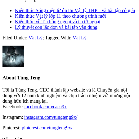
Kiến thức Sóng điện từ ôn thi Vật lý THPT và bài tập có giải
Kiến thức Vật lý lớp 11 theo chương trình mới
Kiến thức về Tia hồng ngoại và tia tử ngoại
Lý thuyết con lắc đơn và bài tập vận dụng
Filed Under:
Vật Lý
;
Tagged With:
Vật Lý
About
Tùng Teng
Tôi là Tùng Teng. CEO thành lập website và là Chuyên gia nội
dung với 12 năm kinh nghiệm và chịu trách nhiệm với những nội
dung hữu ích mang lại.
Facebook:
facebook.com/caca9x
Instagram:
instagram.com/tungteng9x/
Pinterest:
pinterest.com/tungteng9x/