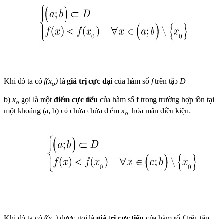
Khi đó ta có
f(x
)
là
giá trị cực đại
của hàm số
f
trên tập
D
o
b)
x
gọi là một
điểm cực tiểu
của hàm số f trong trường hợp tồn tại
o
một khoảng (a; b) có chứa chứa điểm
x
thỏa mãn điều kiện:
o
Khi đó ta có
f(x
)
được gọi là
giá trị cực tiểu
của hàm số
f
trên tập