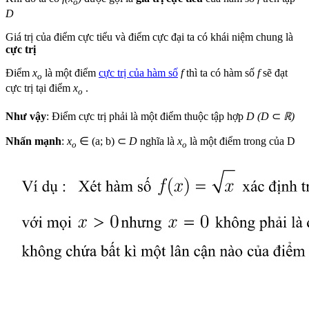
o
D
Giá trị của điểm cực tiểu và điểm cực đại ta có khái niệm chung là
cực trị
Điểm
x
là một điểm
cực trị của hàm số
f
thì ta có hàm số
f
sẽ đạt
o
cực trị tại điểm
x
.
o
Như vậy
: Điểm cực trị phải là một điểm thuộc tập hợp
D (D
⊂
ℝ)
Nhấn mạnh
:
x
∈ (a; b) ⊂
D
nghĩa là
x
là một điểm trong của D
o
o