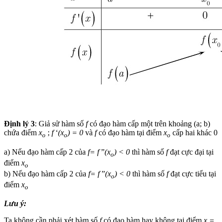
Định lý 3
: Giả sử hàm số
f
có đạo hàm cấp một trên khoảng (a; b)
chứa điểm
x
;
f
‘
(x
) = 0
và
f
có đạo hàm tại điểm
x
cấp hai khác 0
o
o
o
a) Nếu đạo hàm cấp 2 của
f=
f
”
(x
) < 0
thì hàm số
f
đạt cực đại tại
o
điểm
x
o
b) Nếu đạo hàm cấp 2 của
f=
f
”
(x
) < 0
thì hàm số
f
đạt cực tiểu tại
o
điểm
x
o
Lưu ý:
Ta không cần phải xét hàm số
f
có đạo hàm hay không tại điểm
x =