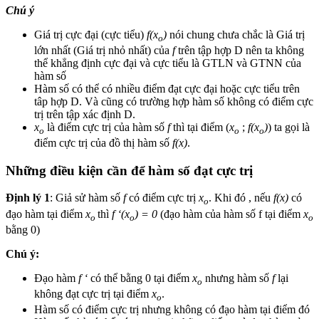
Chú ý
Giá trị cực đại (cực tiểu)
f(x
)
nói chung chưa chắc là Giá trị
o
lớn nhất (Giá trị nhỏ nhất) của
f
trên tập hợp D nên ta không
thể khẳng định cực đại và cực tiểu là GTLN và GTNN của
hàm số
Hàm số có thể có nhiều điểm đạt cực đại hoặc cực tiểu trên
tâp hợp D. Và cũng có trường hợp hàm số không có điểm cực
trị trên tập xác định D.
x
là điểm cực trị của hàm số
f
thì tại điểm (
x
;
f(x
)
) ta gọi là
o
o
o
điểm cực trị của đồ thị hàm số
f(x)
.
Những điều kiện cần để hàm số đạt cực trị
Định lý 1
: Giả sử hàm số
f
có điểm cực trị
x
. Khi đó , nếu
f(x)
có
o
đạo hàm tại điểm
x
thì
f ‘(x
) = 0
(đạo hàm của hàm số f tại điểm
x
o
o
o
bằng 0)
Chú ý:
Đạo hàm
f ‘
có thể bằng 0 tại điểm
x
nhưng hàm số
f
lại
o
không đạt cực trị tại điểm
x
.
o
Hàm số có điểm cực trị nhưng không có đạo hàm tại điểm đó