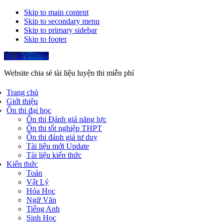
Skip to main content
Skip to secondary menu
Skip to primary sidebar
Skip to footer
Ôn thi ĐGNL
Website chia sẻ tài liệu luyện thi miễn phí
Trang chủ
Giới thiệu
Ôn thi đại học
Ôn thi Đánh giá năng lực
Ôn thi tốt nghiệp THPT
Ôn thi đánh giá tư duy
Tài liệu mới Update
Tài liệu kiến thức
Kiến thức
Toán
Vật Lý
Hóa Học
Ngữ Văn
Tiếng Anh
Sinh Học