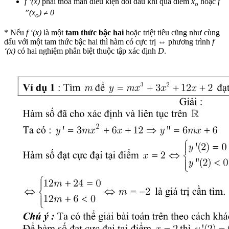
f ‘(x)
phải thỏa mãn điều kiện đổi dấu khi qua điểm
x
hoặc
f
o
”(x
) ≠ 0
o
* Nếu
f ‘(x)
là một
tam thức bậc hai
hoặc triệt tiêu cũng như cùng
dấu với một tam thức bậc hai thì hàm có cực trị ⇔ phương trình
f
‘(x)
có hai nghiệm phân biệt thuộc tập xác định
D
.