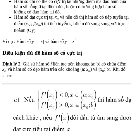
Hàm số chỉ có thể có cực trị tại những điểm mà đạo hàm của
hàm số bằng 0 tại điểm đó , hoặc có trường hợp hàm số
không có đạo hàm tại đó.
Hàm số đạt cực trị tại
x
và nếu đồ thị hàm số có tiếp tuyến tại
o
điểm (
x
;
f(x
)
) thì tiếp tuyến tại điểm đó song song với trục
o
o
hoành (Oy)
3
Ví dụ : Hàm số
y = |x|
và hàm số
y = x
Điều kiện đủ để hàm số có cực trị
Định lý 2
: Giả sử hàm số
f
liên tục trên khoảng (a; b) có chứa điểm
x
và hàm số có đạo hàm trên các khoảng (a;
x
) và (
x
; b). Khi đó
o
o
o
ta có: