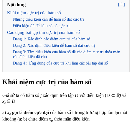
Nội dung
[ẩn]
Khái niệm cực trị của hàm số
Những điều kiện cần để hàm số đạt cực trị
Điều kiện đủ để hàm số có cực trị
Các dạng bài tập tìm cực trị của hàm số
Dạng 1: Xác định các điểm cực trị của hàm số
Dạng 2: Xác định điều kiện để hàm số đạt cực trị
Dạng 3: Tìm điều kiện của hàm số đề các điểm cực trị thỏa mãn
các điều kiện đã cho
Dạng 4 : Ứng dụng của cực trị khi làm các bài tập đại số
Khái niệm cực trị của hàm số
Giả sử ta có hàm số
f
xác định trên tập
D
với điều kiện (D ⊂
ℝ)
và
x
∈
D
o
a)
x
gọi là
điểm cực đại
của hàm số f trong trường hợp tồn tại một
o
khoảng (a; b) chứa điểm
x
thỏa mãn điều kiện
o