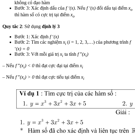
không có đạo hàm
Bước 3: Xác định dấu của
f ‘
(x)
. Nếu
f ‘
(x)
đổi dấu tại điểm
x
o
thì hàm số có cực trị tại điểm
x
o
Quy tắc 2
: Sử dụng
định lý 3
Bước 1: Xác định
f
‘
(x)
Bước 2: Tìm các nghiệm
x
(
i
= 1, 2, 3,…) của phương trình
f
i
‘
(x) = 0
Bước 3: Với mỗi giá trị
x
ta tính
f
”
(x
)
i
i
– Nếu
f
”
(x
) < 0
thì đạt cực đại tại điểm
x
i
i
– Nếu
f
”
(x
) > 0
thì đạt cực tiểu tại điểm
x
i
i